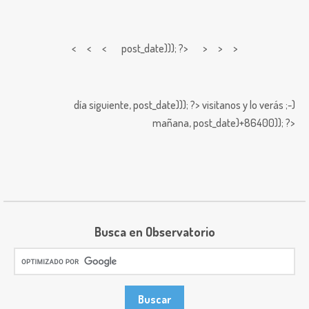
< < <
post_date))); ?> > > >
día siguiente,
post_date))); ?>
visitanos y lo verás ;-)
mañana,
post_date)+86400)); ?>
Busca en Observatorio