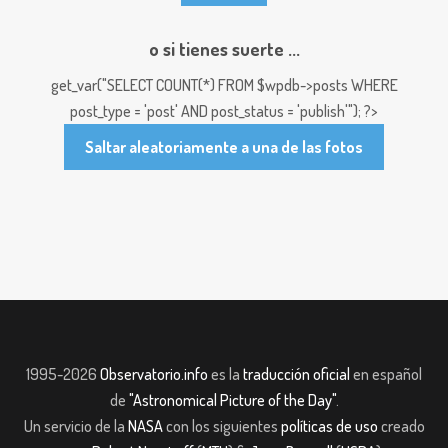
o si tienes suerte ...
get_var("SELECT COUNT(*) FROM $wpdb->posts WHERE
post_type = 'post' AND post_status = 'publish'"); ?>
Saltar aleatoriamente a una de las fotos
1995-2026
Observatorio.info
es la
traducción oficial
en español
de
"Astronomical Picture of the Day"
.
Un servicio de la
NASA
con los siguientes
políticas de uso
creado