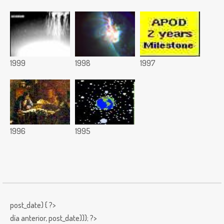
1999
1998
1997
1996
1995
post_date) { ?>
día anterior,
post_date))); ?>