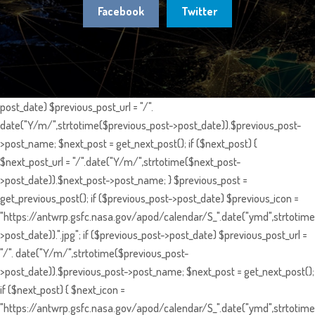
Facebook
Twitter
post_date) $previous_post_url = "/".
date("Y/m/",strtotime($previous_post->post_date)).$previous_post-
>post_name; $next_post = get_next_post(); if ($next_post) {
$next_post_url = "/".date("Y/m/",strtotime($next_post-
>post_date)).$next_post->post_name; } $previous_post =
get_previous_post(); if ($previous_post->post_date) $previous_icon =
"https://antwrp.gsfc.nasa.gov/apod/calendar/S_".date("ymd",strtotime
>post_date)).".jpg"; if ($previous_post->post_date) $previous_post_url =
"/". date("Y/m/",strtotime($previous_post-
>post_date)).$previous_post->post_name; $next_post = get_next_post();
if ($next_post) { $next_icon =
"https://antwrp.gsfc.nasa.gov/apod/calendar/S_".date("ymd",strtotime