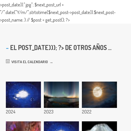
>post_date)).".jpg"; $next_post_url =
"/".date("Y/m/",strtotime($next_post->post_date)).$next_post-
>post_name; } // $post = get_post(); ?>
EL
POST_DATE))); ?> DE OTROS AÑOS ...
VISITA EL CALENDARIO
2024
2023
2022