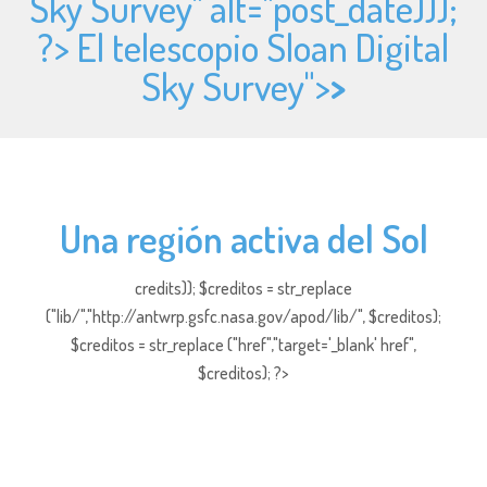
Sky Survey" alt="
post_date)));
?> El telescopio Sloan Digital
Sky Survey">
>
Una región activa del Sol
credits)); $creditos = str_replace
("lib/","http://antwrp.gsfc.nasa.gov/apod/lib/", $creditos);
$creditos = str_replace ("href","target='_blank' href",
$creditos); ?>