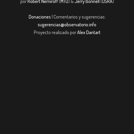
por
Robert Nemiroff
(
MTU
) &
Jerry Bonnell
(
USRA
)
Donaciones
| Comentarios y sugerencias:
sugerencias@observatorio.info
Proyecto realizado por
Alex Dantart
et giriş
casibom giriş
Jojobet
casibom giriş
Jojobet
casibom