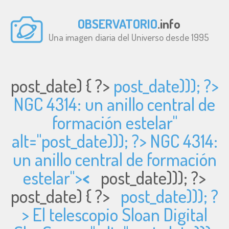
OBSERVATORIO
.info
Una imagen diaria del Universo desde 1995
post_date) { ?>
post_date))); ?>
NGC 4314: un anillo central de
formación estelar"
alt="
post_date))); ?> NGC 4314:
un anillo central de formación
estelar">
<
post_date))); ?>
post_date) { ?>
post_date))); ?
> El telescopio Sloan Digital