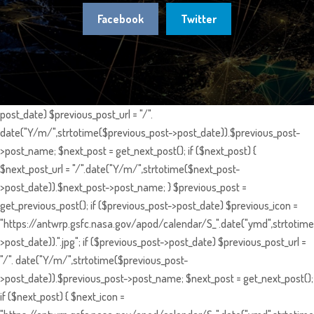
Facebook
Twitter
post_date) $previous_post_url = "/".
date("Y/m/",strtotime($previous_post->post_date)).$previous_post-
>post_name; $next_post = get_next_post(); if ($next_post) {
$next_post_url = "/".date("Y/m/",strtotime($next_post-
>post_date)).$next_post->post_name; } $previous_post =
get_previous_post(); if ($previous_post->post_date) $previous_icon =
"https://antwrp.gsfc.nasa.gov/apod/calendar/S_".date("ymd",strtotime
>post_date)).".jpg"; if ($previous_post->post_date) $previous_post_url =
"/". date("Y/m/",strtotime($previous_post-
>post_date)).$previous_post->post_name; $next_post = get_next_post();
if ($next_post) { $next_icon =