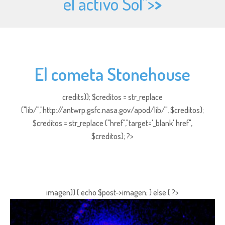
el activo Sol">
>
El cometa Stonehouse
credits)); $creditos = str_replace
("lib/","http://antwrp.gsfc.nasa.gov/apod/lib/", $creditos);
$creditos = str_replace ("href","target='_blank' href",
$creditos); ?>
imagen)) { echo $post->imagen; } else { ?>