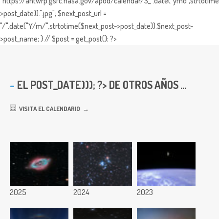
"https://antwrp.gsfc.nasa.gov/apod/calendar/S_".date("ymd",strtotime
>post_date)).".jpg"; $next_post_url =
"/".date("Y/m/",strtotime($next_post->post_date)).$next_post-
>post_name; } // $post = get_post(); ?>
EL
POST_DATE))); ?> DE OTROS AÑOS ...
VISITA EL CALENDARIO
2025
2024
2023