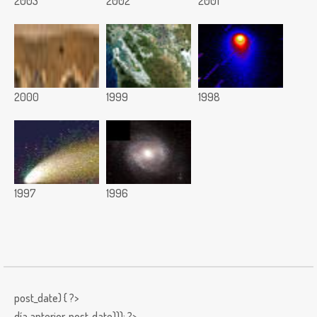
2003
2002
2001
2000
1999
1998
1997
1996
post_date) { ?>
día anterior,
post_date))); ?>