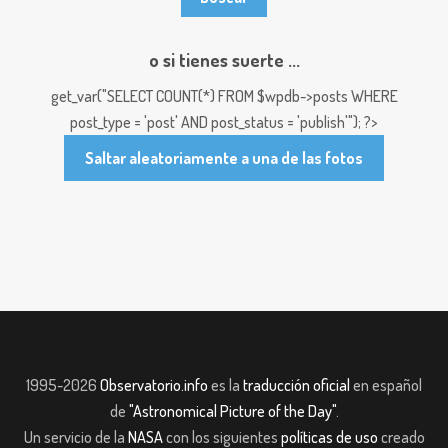
o si tienes suerte ...
get_var("SELECT COUNT(*) FROM $wpdb->posts WHERE
post_type = 'post' AND post_status = 'publish'"); ?>
Saltar aleatoriamente a una de las fotos
1995-2026
Observatorio.info
es la
traducción oficial
en español
de
"Astronomical Picture of the Day"
.
Un servicio de la
NASA
con los siguientes
políticas de uso
creado