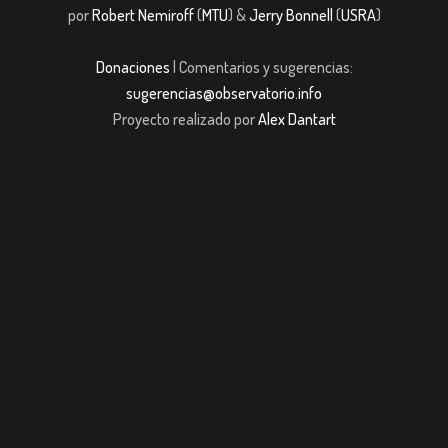
por
Robert Nemiroff
(
MTU
) &
Jerry Bonnell
(
USRA
)
Donaciones
| Comentarios y sugerencias:
sugerencias@observatorio.info
Proyecto realizado por
Alex Dantart
jobet giriş
casibom giriş
Jojobet
casibom giriş
Jojobet
casibom