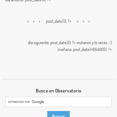
< < <
post_date))); ?> > > >
día siguiente,
post_date))); ?>
visitanos y lo verás ;-)
mañana,
post_date)+86400)); ?>
Busca en Observatorio