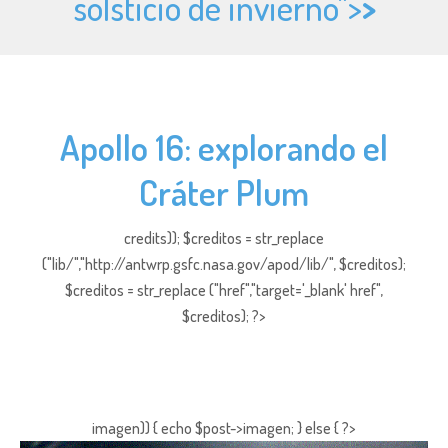
solsticio de invierno">
>
Apollo 16: explorando el
Cráter Plum
credits)); $creditos = str_replace
("lib/","http://antwrp.gsfc.nasa.gov/apod/lib/", $creditos);
$creditos = str_replace ("href","target='_blank' href",
$creditos); ?>
imagen)) { echo $post->imagen; } else { ?>