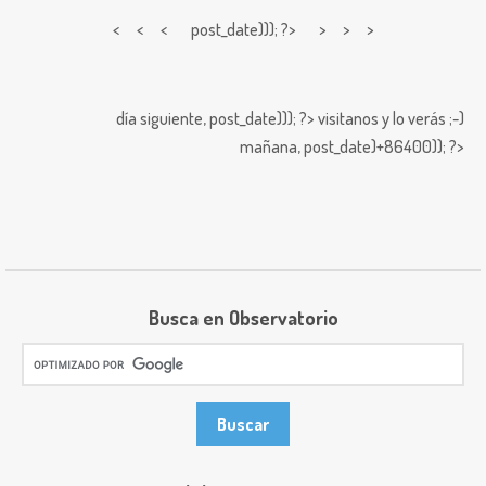
< < <
post_date))); ?> > > >
día siguiente,
post_date))); ?>
visitanos y lo verás ;-)
mañana,
post_date)+86400)); ?>
Busca en Observatorio