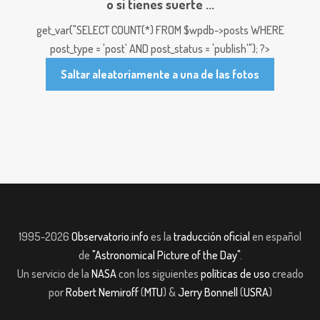
o si tienes suerte ...
get_var("SELECT COUNT(*) FROM $wpdb->posts WHERE
post_type = 'post' AND post_status = 'publish'"); ?>
Saltar aleatoriamente a una de las fotos
1995-2026
Observatorio.info
es la
traducción oficial
en español
de
"Astronomical Picture of the Day"
.
Un servicio de la
NASA
con los siguientes
políticas de uso
creado
por
Robert Nemiroff
(
MTU
) &
Jerry Bonnell
(
USRA
)