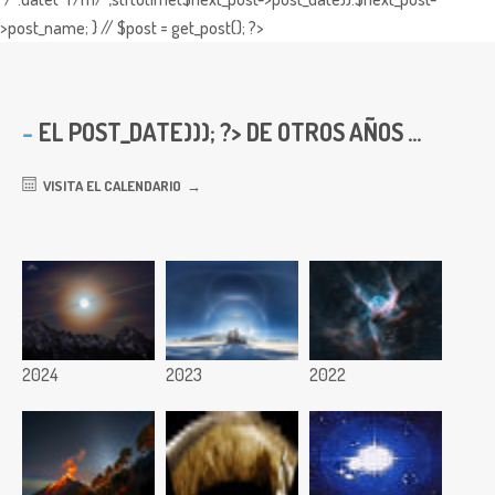
>post_name; } // $post = get_post(); ?>
EL
POST_DATE))); ?> DE OTROS AÑOS ...
VISITA EL CALENDARIO
2024
2023
2022