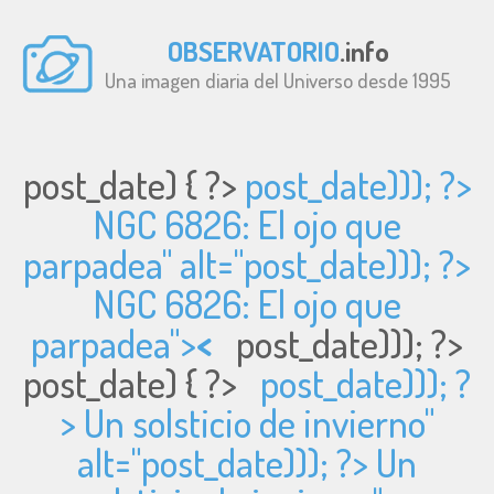
OBSERVATORIO
.info
Una imagen diaria del Universo desde 1995
post_date) { ?>
post_date))); ?>
NGC 6826: El ojo que
parpadea" alt="
post_date))); ?>
NGC 6826: El ojo que
parpadea">
<
post_date))); ?>
post_date) { ?>
post_date))); ?
> Un solsticio de invierno"
alt="
post_date))); ?> Un