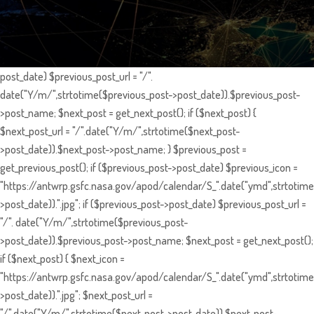
post_date) $previous_post_url = "/".
date("Y/m/",strtotime($previous_post->post_date)).$previous_post-
>post_name; $next_post = get_next_post(); if ($next_post) {
$next_post_url = "/".date("Y/m/",strtotime($next_post-
>post_date)).$next_post->post_name; } $previous_post =
get_previous_post(); if ($previous_post->post_date) $previous_icon =
"https://antwrp.gsfc.nasa.gov/apod/calendar/S_".date("ymd",strtotime
>post_date)).".jpg"; if ($previous_post->post_date) $previous_post_url =
"/". date("Y/m/",strtotime($previous_post-
>post_date)).$previous_post->post_name; $next_post = get_next_post();
if ($next_post) { $next_icon =
"https://antwrp.gsfc.nasa.gov/apod/calendar/S_".date("ymd",strtotime
>post_date)).".jpg"; $next_post_url =
"/".date("Y/m/",strtotime($next_post->post_date)).$next_post-