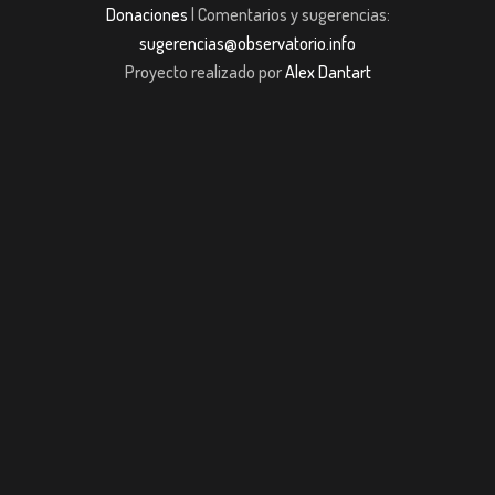
Donaciones
| Comentarios y sugerencias:
sugerencias@observatorio.info
Proyecto realizado por
Alex Dantart
jojobet giriş
casibom giriş
casibom
Grandpashabet
JOJOBET
casibom