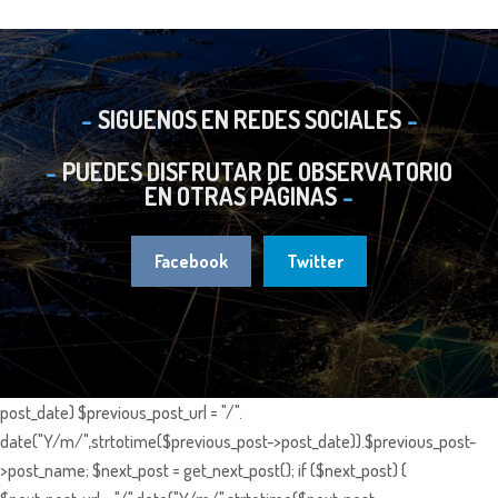
SIGUENOS EN REDES SOCIALES
PUEDES DISFRUTAR DE OBSERVATORIO
EN OTRAS PÁGINAS
Facebook
Twitter
post_date) $previous_post_url = "/".
date("Y/m/",strtotime($previous_post->post_date)).$previous_post-
>post_name; $next_post = get_next_post(); if ($next_post) {