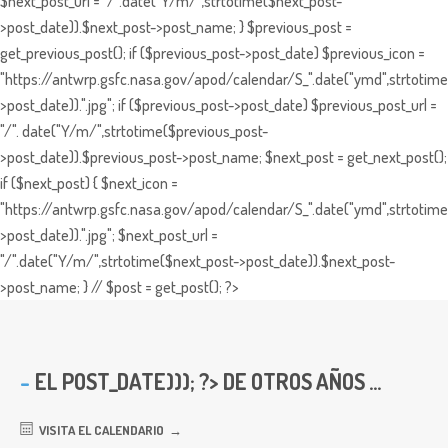
$next_post_url = "/".date("Y/m/",strtotime($next_post-
>post_date)).$next_post->post_name; } $previous_post =
get_previous_post(); if ($previous_post->post_date) $previous_icon =
"https://antwrp.gsfc.nasa.gov/apod/calendar/S_".date("ymd",strtotime
>post_date)).".jpg"; if ($previous_post->post_date) $previous_post_url =
"/". date("Y/m/",strtotime($previous_post-
>post_date)).$previous_post->post_name; $next_post = get_next_post();
if ($next_post) { $next_icon =
"https://antwrp.gsfc.nasa.gov/apod/calendar/S_".date("ymd",strtotime
>post_date)).".jpg"; $next_post_url =
"/".date("Y/m/",strtotime($next_post->post_date)).$next_post-
>post_name; } // $post = get_post(); ?>
EL
POST_DATE))); ?> DE OTROS AÑOS ...
VISITA EL CALENDARIO