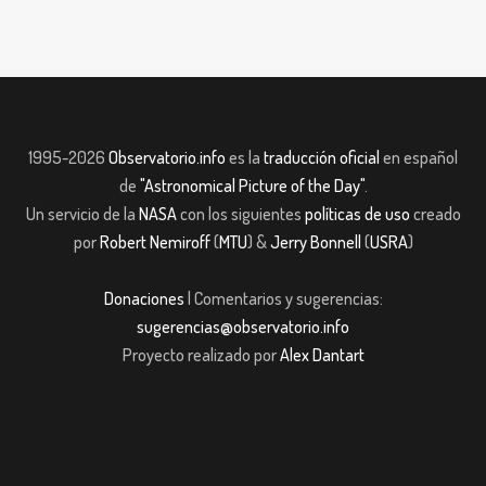
1995-2026
Observatorio.info
es la
traducción oficial
en español
de
"Astronomical Picture of the Day"
.
Un servicio de la
NASA
con los siguientes
políticas de uso
creado
por
Robert Nemiroff
(
MTU
) &
Jerry Bonnell
(
USRA
)
Donaciones
| Comentarios y sugerencias:
sugerencias@observatorio.info
Proyecto realizado por
Alex Dantart
dpashabet
Casibom