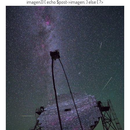
imagen)) { echo $post->imagen; } else { ?>