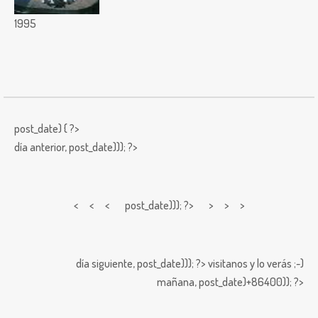
1995
post_date) { ?>
día anterior,
post_date))); ?>
< < <
post_date))); ?> > > >
día siguiente,
post_date))); ?>
visitanos y lo verás ;-)
mañana,
post_date)+86400)); ?>