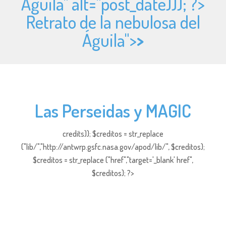
Águila" alt="
post_date))); ?>
Retrato de la nebulosa del
Águila">
>
Las Perseidas y MAGIC
credits)); $creditos = str_replace
("lib/","http://antwrp.gsfc.nasa.gov/apod/lib/", $creditos);
$creditos = str_replace ("href","target='_blank' href",
$creditos); ?>