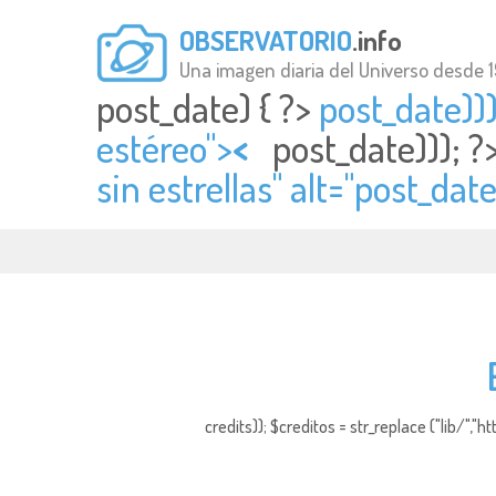
OBSERVATORIO
.info
Una imagen diaria del Universo desde 
post_date) { ?>
post_date)))
estéreo">
<
post_date))); ?
sin estrellas" alt="
post_date
credits)); $creditos = str_replace ("lib/","