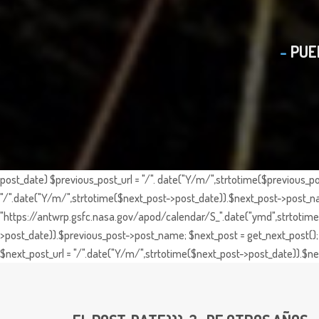
PUE
post_date) $previous_post_url = "/". date("Y/m/",strtotime($previous_po
"/".date("Y/m/",strtotime($next_post->post_date)).$next_post->post_nam
"https://antwrp.gsfc.nasa.gov/apod/calendar/S_".date("ymd",strtotime($
>post_date)).$previous_post->post_name; $next_post = get_next_post(); 
$next_post_url = "/".date("Y/m/",strtotime($next_post->post_date)).$nex