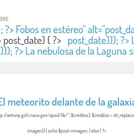
1995
; ?> Fobos en estéreo" alt="
post_da
>
post_date) { ?>
post_date))); ?>
))); ?> La nebulosa de la Laguna si
El meteorito delante de la galaxi
http://antwrp.gsfc.nasa.gov/apod/lib/", $creditos); $creditos = str_replace (
imagen)) { echo $post->imagen; } else { ?>