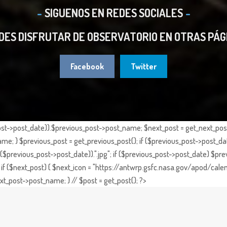
SIGUENOS EN REDES SOCIALES
DES DISFRUTAR DE OBSERVATORIO EN OTRAS PÁG
Facebook
Twitter
st->post_date)).$previous_post->post_name; $next_post = get_next_post()
e; } $previous_post = get_previous_post(); if ($previous_post->post_da
previous_post->post_date)).".jpg"; if ($previous_post->post_date) $prev
if ($next_post) { $next_icon = "https://antwrp.gsfc.nasa.gov/apod/calen
t_post->post_name; } // $post = get_post(); ?>