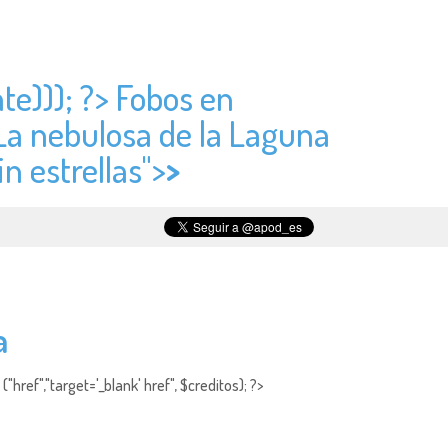
te))); ?> Fobos en
 La nebulosa de la Laguna
n estrellas">
>
a
"href","target='_blank' href", $creditos); ?>