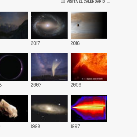
VISITA EL CALENDARIO
8
2017
2016
8
2007
2006
9
1998
1997