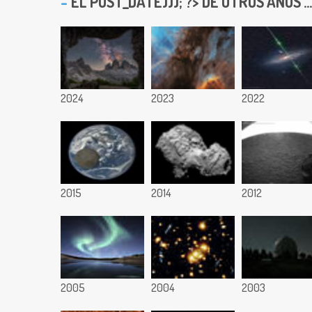
EL
POST_DATE))); ?> DE OTROS AÑOS ...
2024
2023
2022
2015
2014
2012
2005
2004
2003