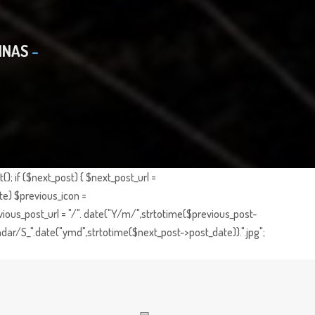
INAS
; if ($next_post) { $next_post_url =
te) $previous_icon =
ious_post_url = "/". date("Y/m/",strtotime($previous_post-
dar/S_".date("ymd",strtotime($next_post->post_date)).".jpg";