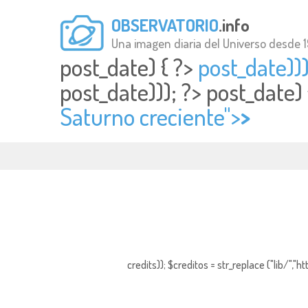
OBSERVATORIO
.info
Una imagen diaria del Universo desde 
post_date) { ?>
post_date)))
post_date))); ?>
post_date)
Saturno creciente">
>
credits)); $creditos = str_replace ("lib/","