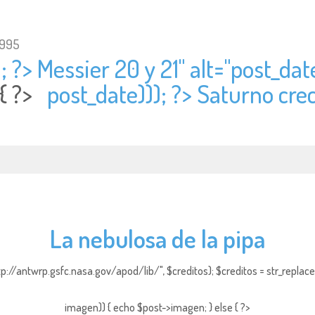
1995
; ?> Messier 20 y 21" alt="
post_date
 { ?>
post_date))); ?> Saturno crec
La nebulosa de la pipa
http://antwrp.gsfc.nasa.gov/apod/lib/", $creditos); $creditos = str_replace (
imagen)) { echo $post->imagen; } else { ?>