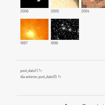
2006
2005
2004
1997
1996
post_date) { ?>
día anterior,
post_date))); ?>