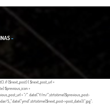
INAS
; if ($next_post) { $next_post_url =
te) $previous_icon =
ious_post_url = "/". date("Y/m/",strtotime($previous_post-
dar/S_".date("ymd",strtotime($next_post->post_date)).".jpg";