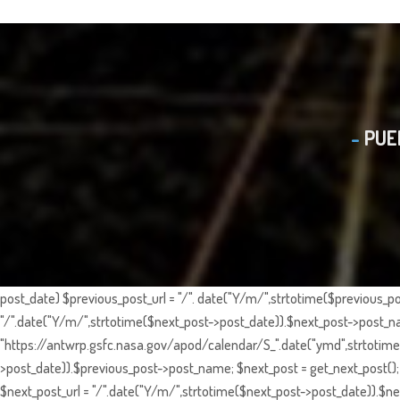
PUE
post_date) $previous_post_url = "/". date("Y/m/",strtotime($previous_po
"/".date("Y/m/",strtotime($next_post->post_date)).$next_post->post_nam
"https://antwrp.gsfc.nasa.gov/apod/calendar/S_".date("ymd",strtotime($
>post_date)).$previous_post->post_name; $next_post = get_next_post(); 
$next_post_url = "/".date("Y/m/",strtotime($next_post->post_date)).$nex