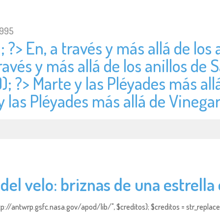
1995
; ?> En, a través y más allá de los 
través y más allá de los anillos de 
); ?> Marte y las Pléyades más allá
y las Pléyades más allá de Vinegar 
del velo: briznas de una estrella
http://antwrp.gsfc.nasa.gov/apod/lib/", $creditos); $creditos = str_replace (