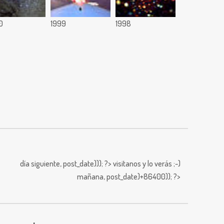
0
1999
1998
día siguiente,
post_date))); ?>
visitanos y lo verás ;-)
mañana,
post_date)+86400)); ?>