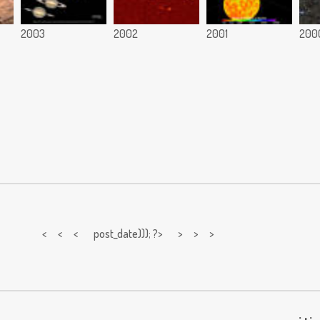
2003
2002
2001
200
< < <
post_date))); ?> > > >