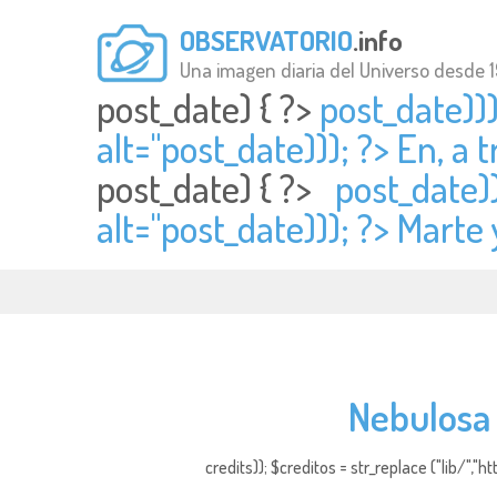
OBSERVATORIO
.info
Una imagen diaria del Universo desde 
post_date) { ?>
post_date)))
alt="
post_date))); ?> En, a 
post_date) { ?>
post_date))
alt="
post_date))); ?> Marte 
Nebulosa 
credits)); $creditos = str_replace ("lib/","