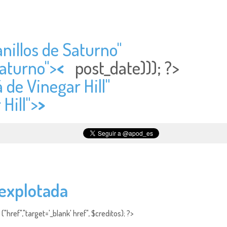
anillos de Saturno"
Saturno">
<
post_date))); ?>
 de Vinegar Hill"
Hill">
>
 explotada
"href","target='_blank' href", $creditos); ?>