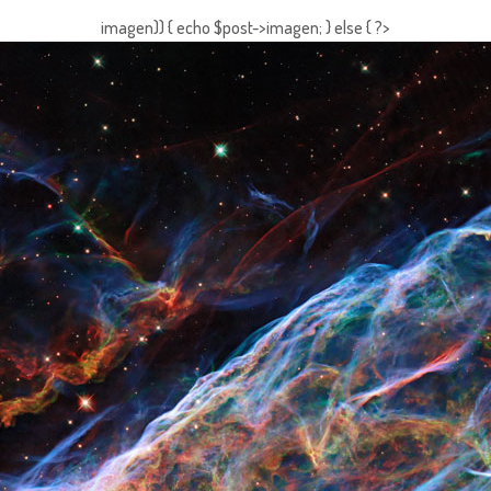
imagen)) { echo $post->imagen; } else { ?>