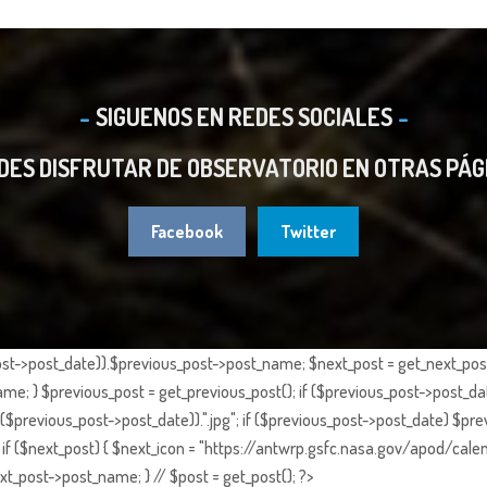
SIGUENOS EN REDES SOCIALES
DES DISFRUTAR DE OBSERVATORIO EN OTRAS PÁG
Facebook
Twitter
st->post_date)).$previous_post->post_name; $next_post = get_next_post()
e; } $previous_post = get_previous_post(); if ($previous_post->post_da
previous_post->post_date)).".jpg"; if ($previous_post->post_date) $prev
if ($next_post) { $next_icon = "https://antwrp.gsfc.nasa.gov/apod/calen
t_post->post_name; } // $post = get_post(); ?>