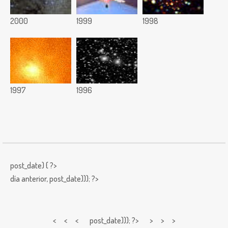
2000
1999
1998
1997
1996
post_date) { ?>
día anterior,
post_date))); ?>
< < <
post_date))); ?> > > >