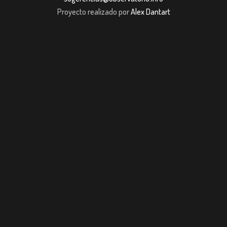
Proyecto realizado por
Alex Dantart
bet giriş
casibom giriş
Jojobet
casibom giriş
Jojobet
casibom