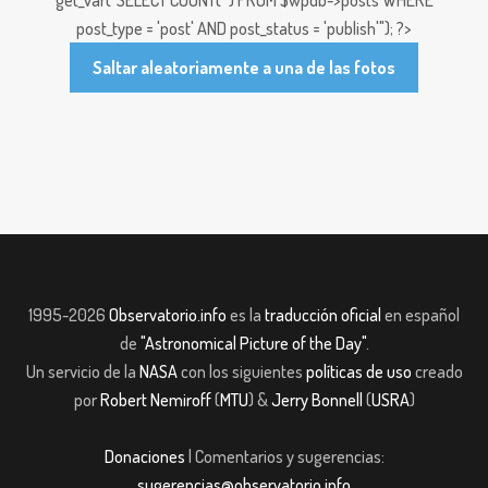
get_var("SELECT COUNT(*) FROM $wpdb->posts WHERE
post_type = 'post' AND post_status = 'publish'"); ?>
Saltar aleatoriamente a una de las fotos
1995-2026
Observatorio.info
es la
traducción oficial
en español
de
"Astronomical Picture of the Day"
.
Un servicio de la
NASA
con los siguientes
políticas de uso
creado
por
Robert Nemiroff
(
MTU
) &
Jerry Bonnell
(
USRA
)
Donaciones
| Comentarios y sugerencias:
sugerencias@observatorio.info