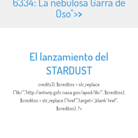
6334: La nebulosa Garra de
Oso">
>
El lanzamiento del
STARDUST
credits)); $creditos = str_replace
("lib/","http://antwrp.gsfc.nasa.gov/apod/lib/", $creditos);
$creditos = str_replace ("href","target='_blank' href",
$creditos); ?>