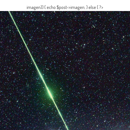
imagen)) { echo $post->imagen; } else { ?>