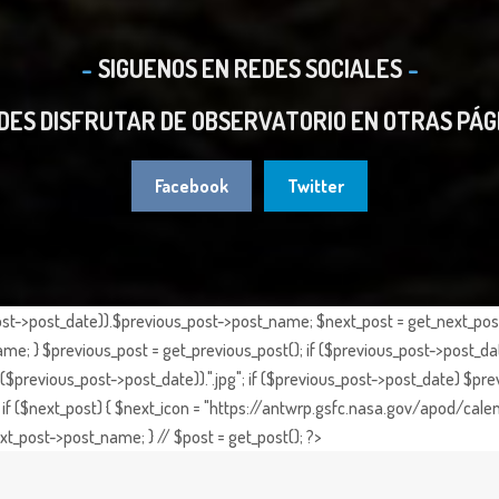
SIGUENOS EN REDES SOCIALES
DES DISFRUTAR DE OBSERVATORIO EN OTRAS PÁG
Facebook
Twitter
st->post_date)).$previous_post->post_name; $next_post = get_next_post()
e; } $previous_post = get_previous_post(); if ($previous_post->post_da
previous_post->post_date)).".jpg"; if ($previous_post->post_date) $prev
if ($next_post) { $next_icon = "https://antwrp.gsfc.nasa.gov/apod/calen
t_post->post_name; } // $post = get_post(); ?>