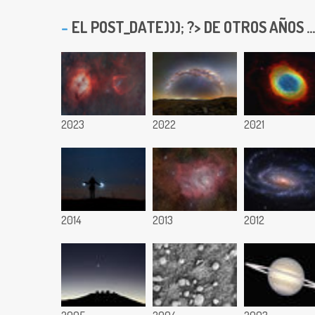
EL
POST_DATE))); ?> DE OTROS AÑOS ...
2023
2022
2021
2014
2013
2012