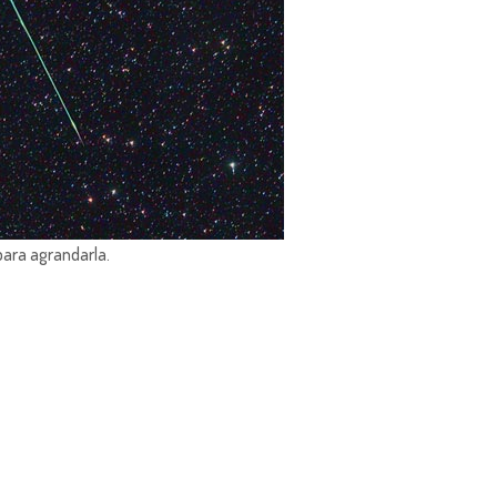
para agrandarla.