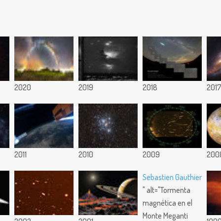
2020
2019
2018
201
2011
2010
2009
200
Sebastien Gauthier
" alt="Tormenta
magnética en el
Monte Meganti