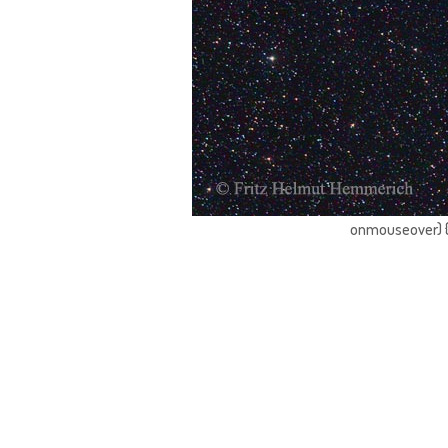
onmouseover) { 