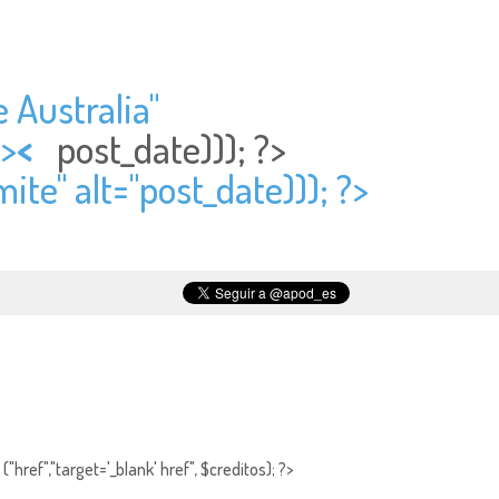
e Australia"
">
<
post_date))); ?>
ite" alt="
post_date))); ?>
"href","target='_blank' href", $creditos); ?>