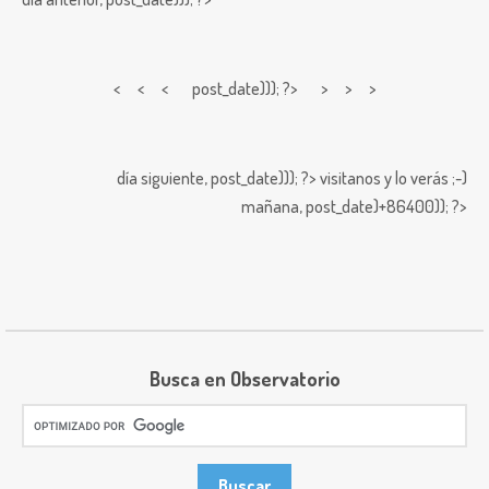
< < <
post_date))); ?> > > >
día siguiente,
post_date))); ?>
visitanos y lo verás ;-)
mañana,
post_date)+86400)); ?>
Busca en Observatorio