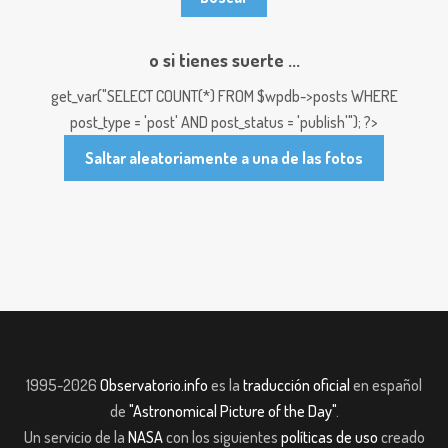
o si tienes suerte ...
get_var("SELECT COUNT(*) FROM $wpdb->posts WHERE
post_type = 'post' AND post_status = 'publish'"); ?>
Saltar aleatoriamente a una de las fotos
1995-2026
Observatorio.info
es la
traducción oficial
en español
de
"Astronomical Picture of the Day"
.
Un servicio de la
NASA
con los siguientes
políticas de uso
creado