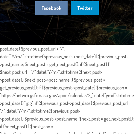
Facebook
Twitter
post_date) $previous_post_url = "/".
date("Y/m/",strtotime($previous_post->post_date)).$previous_post-
>post_name; $next_post = get_next_post(); if ($next_post) {
$next_post_url = "/".date("Y/m/",strtotime($next_post-
>post_date)).$next_post->post_name; } $previous_post =
get_previous_post(); if ($previous_post->post_date) $previous_icon =
"https://antwrp.gsfc.nasa.gov/apod/calendar/S_".date("ymd",strtotime
>post_date)).".jpg"; if ($previous_post->post_date) $previous_post_url =
"/". date("Y/m/",strtotime($previous_post-
>post_date)).$previous_post->post_name; $next_post = get_next_post();
if ($next_post) { $next_icon =