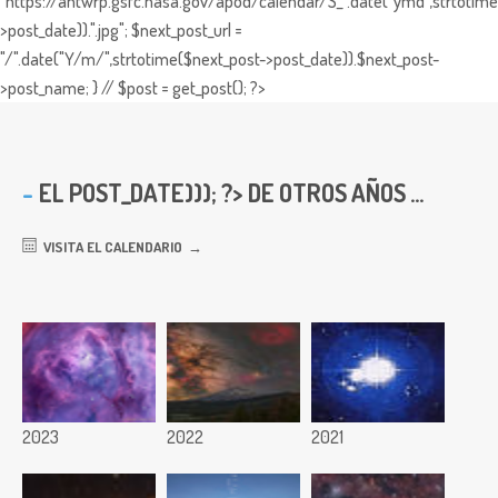
"https://antwrp.gsfc.nasa.gov/apod/calendar/S_".date("ymd",strtotime
>post_date)).".jpg"; $next_post_url =
"/".date("Y/m/",strtotime($next_post->post_date)).$next_post-
>post_name; } // $post = get_post(); ?>
EL
POST_DATE))); ?> DE OTROS AÑOS ...
VISITA EL CALENDARIO
2023
2022
2021