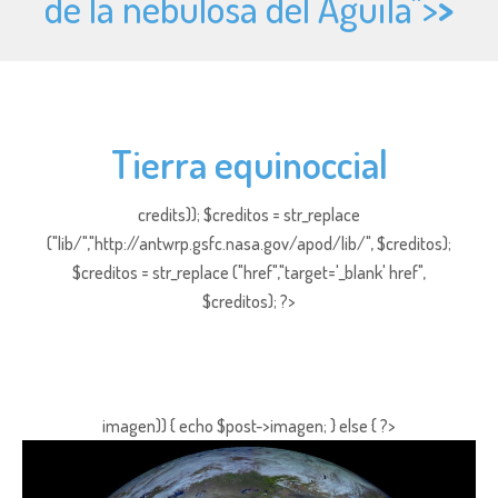
de la nebulosa del Águila">
>
Tierra equinoccial
credits)); $creditos = str_replace
("lib/","http://antwrp.gsfc.nasa.gov/apod/lib/", $creditos);
$creditos = str_replace ("href","target='_blank' href",
$creditos); ?>
imagen)) { echo $post->imagen; } else { ?>