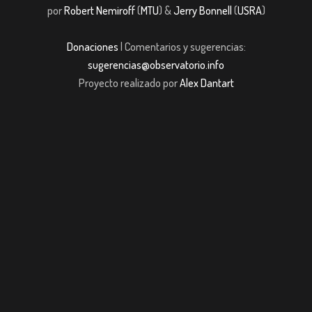
por
Robert Nemiroff
(
MTU
) &
Jerry Bonnell
(
USRA
)
Donaciones
| Comentarios y sugerencias:
sugerencias@observatorio.info
Proyecto realizado por
Alex Dantart
jobet giriş
casibom giriş
casibom
Grandpashabet
JOJOBET
casibom