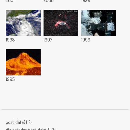
2001
2000
1999
1998
1997
1996
1995
post_date) { ?>
día anterior,
post_date))); ?>