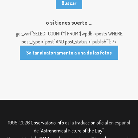
o si tienes suerte ...
get_var("SELECT COUNT(*) FROM $wpdb->posts WHERE
post_type = 'post' AND post_status = 'publish'"); ?>
Saltar aleatoriamente a una de las fotos
1995-2026
Observatorio.info
es la
traducción oficial
en español
de
"Astronomical Picture of the Day"
.