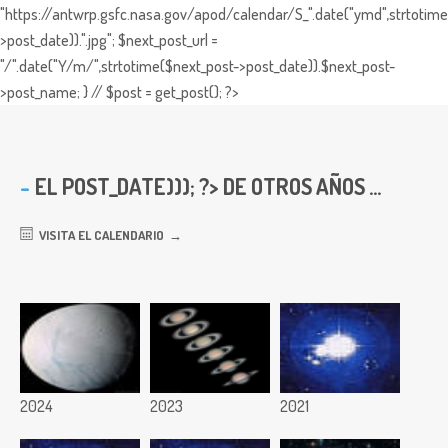
"https://antwrp.gsfc.nasa.gov/apod/calendar/S_".date("ymd",strtotime
>post_date)).".jpg"; $next_post_url =
"/".date("Y/m/",strtotime($next_post->post_date)).$next_post-
>post_name; } // $post = get_post(); ?>
EL
POST_DATE))); ?> DE OTROS AÑOS ...
VISITA EL CALENDARIO
2024
2023
2021