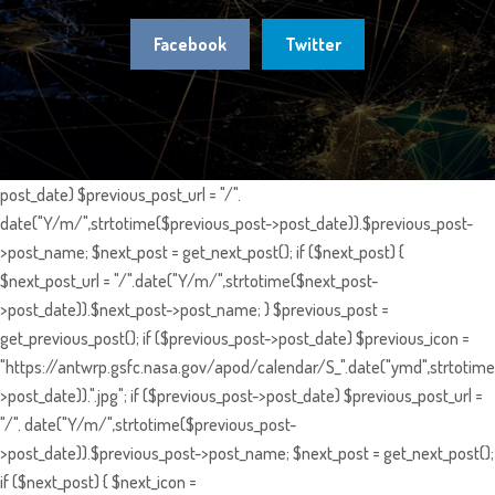
Facebook
Twitter
post_date) $previous_post_url = "/".
date("Y/m/",strtotime($previous_post->post_date)).$previous_post-
>post_name; $next_post = get_next_post(); if ($next_post) {
$next_post_url = "/".date("Y/m/",strtotime($next_post-
>post_date)).$next_post->post_name; } $previous_post =
get_previous_post(); if ($previous_post->post_date) $previous_icon =
"https://antwrp.gsfc.nasa.gov/apod/calendar/S_".date("ymd",strtotime
>post_date)).".jpg"; if ($previous_post->post_date) $previous_post_url =
"/". date("Y/m/",strtotime($previous_post-
>post_date)).$previous_post->post_name; $next_post = get_next_post();
if ($next_post) { $next_icon =