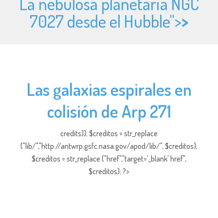
La nebulosa planetaria NGC
7027 desde el Hubble">
>
Las galaxias espirales en
colisión de Arp 271
credits)); $creditos = str_replace
("lib/","http://antwrp.gsfc.nasa.gov/apod/lib/", $creditos);
$creditos = str_replace ("href","target='_blank' href",
$creditos); ?>