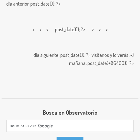
día anterior,
post_date))); ?>
< < <
post_date))); ?> > > >
día siguiente,
post_date))); ?>
visitanos y lo verás ;-)
mañana,
post_date)+86400)); ?>
Busca en Observatorio