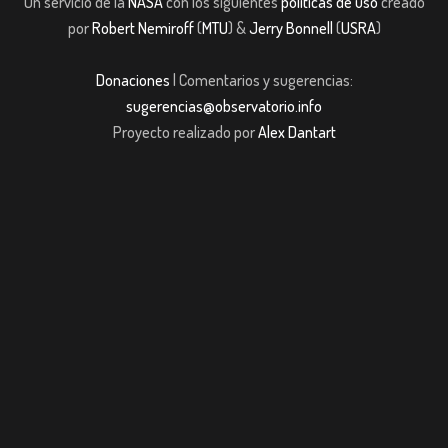
Un servicio de la
NASA
con los siguientes
políticas de uso
creado
por
Robert Nemiroff
(
MTU
) &
Jerry Bonnell
(
USRA
)
Donaciones
| Comentarios y sugerencias:
sugerencias@observatorio.info
Proyecto realizado por
Alex Dantart
 Giriş
jojobet giriş
casibom giriş
casibom
Grandpashabet
JOJOBET
casibo