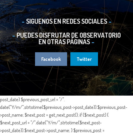
SIGUENOS EN REDES SOCIALES
PUEDES DISFRUTAR DE OBSERVATORIO
EN OTRAS PÁGINAS
Facebook
Twitter
post_date) $previous_post_url = "/".
date("Y/m/",strtotime($previous_post->post_date)).$previous_post-
>post_name; $next_post = get_next_post(); if ($next_post) {
$next_post_url = "/".date("Y/m/",strtotime($next_post-
>post_date)).$next_post->post_name; } $previous_post =