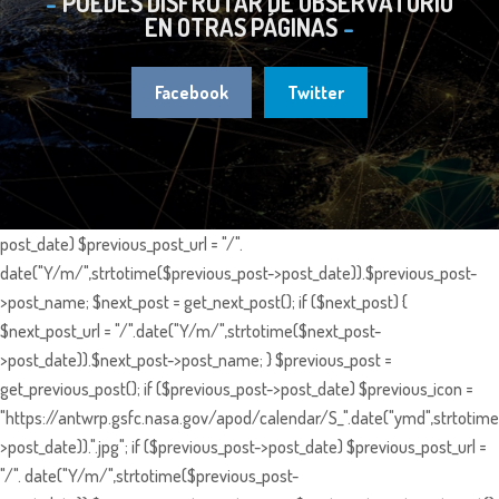
PUEDES DISFRUTAR DE OBSERVATORIO
EN OTRAS PÁGINAS
Facebook
Twitter
post_date) $previous_post_url = "/".
date("Y/m/",strtotime($previous_post->post_date)).$previous_post-
>post_name; $next_post = get_next_post(); if ($next_post) {
$next_post_url = "/".date("Y/m/",strtotime($next_post-
>post_date)).$next_post->post_name; } $previous_post =
get_previous_post(); if ($previous_post->post_date) $previous_icon =
"https://antwrp.gsfc.nasa.gov/apod/calendar/S_".date("ymd",strtotime
>post_date)).".jpg"; if ($previous_post->post_date) $previous_post_url =
"/". date("Y/m/",strtotime($previous_post-