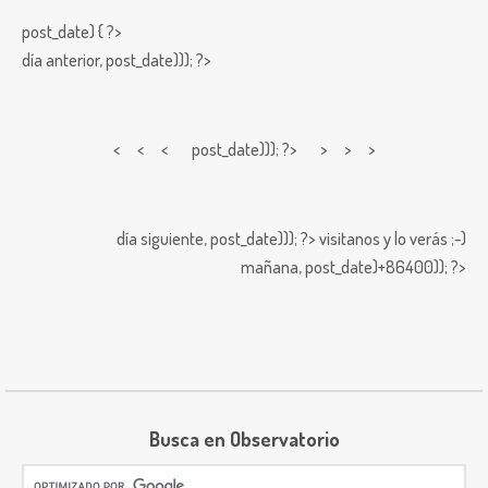
post_date) { ?>
día anterior,
post_date))); ?>
< < <
post_date))); ?> > > >
día siguiente,
post_date))); ?>
visitanos y lo verás ;-)
mañana,
post_date)+86400)); ?>
Busca en Observatorio