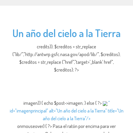
Un año del cielo a la Tierra
credits)); $creditos = str_replace
("lib/","http://antwrp.gsfc.nasa.gov/apod/lib/", $creditos);
$creditos = str_replace ("href","target='_blank' href",
$creditos); ?>
imagen)) { echo $post->imagen; } else { ?>
"
id="imagenprincipal" alt="Un año del cielo a la Tierra" title="Un
año del cielo a la Tierra"/>
onmouseover) { ?> Pasa el ratón por encima para ver