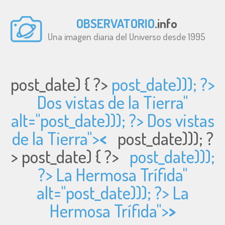
OBSERVATORIO
.info
Una imagen diaria del Universo desde 1995
post_date) { ?>
post_date))); ?>
Dos vistas de la Tierra"
alt="
post_date))); ?> Dos vistas
de la Tierra">
<
post_date))); ?
>
post_date) { ?>
post_date)));
?> La Hermosa Trífida"
alt="
post_date))); ?> La
Hermosa Trífida">
>