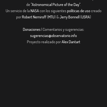
de
"Astronomical Picture of the Day"
.
Un servicio de la
NASA
con los siguientes
políticas de uso
creado
por
Robert Nemiroff
(
MTU
) &
Jerry Bonnell
(
USRA
)
Donaciones
| Comentarios y sugerencias:
sugerencias@observatorio.info
Proyecto realizado por
Alex Dantart
jojobet giriş
casibom giriş
casibom
Grandpashabet
JOJOBET
casibom