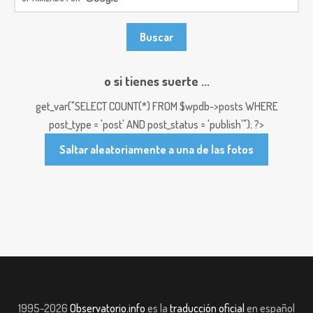
o si tienes suerte ...
get_var("SELECT COUNT(*) FROM $wpdb->posts WHERE
post_type = 'post' AND post_status = 'publish'"); ?>
Saltar aleatoriamente a una de las fotos
1995-2026
Observatorio.info
es la
traducción oficial
en español