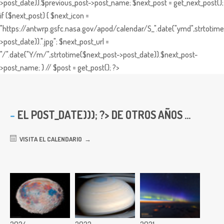
>post_date)).$previous_post->post_name; $next_post = get_next_post();
if ($next_post) { $next_icon =
"https://antwrp.gsfc.nasa.gov/apod/calendar/S_".date("ymd",strtotime
>post_date)).".jpg"; $next_post_url =
"/".date("Y/m/",strtotime($next_post->post_date)).$next_post-
>post_name; } // $post = get_post(); ?>
EL
POST_DATE))); ?> DE OTROS AÑOS ...
VISITA EL CALENDARIO