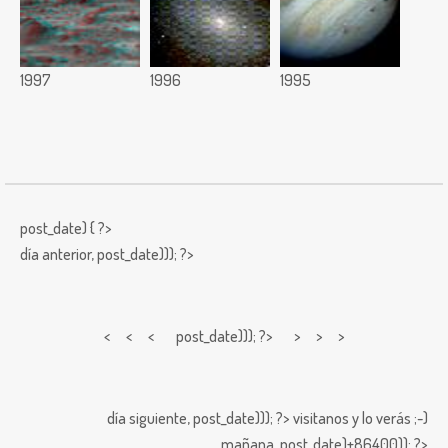
1997
1996
1995
post_date) { ?>
día anterior,
post_date))); ?>
< < <
post_date))); ?> > > >
día siguiente,
post_date))); ?>
visitanos y lo verás ;-)
mañana,
post_date)+86400)); ?>