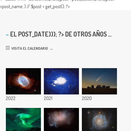
>post_name; } // $post = get_post(); ?>
EL
POST_DATE))); ?> DE OTROS AÑOS ...
VISITA EL CALENDARIO
2022
2021
2020