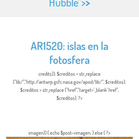
Hubble">
>
AR1520: islas en la
fotosfera
credits)); $creditos = str_replace
("lib/","http://antwrp.gsfc.nasa.gov/apod/lib/", $creditos);
$creditos = str_replace ("href","target='_blank' href",
$creditos); ?>
imagen)) { echo $post->imagen; } else { ?>