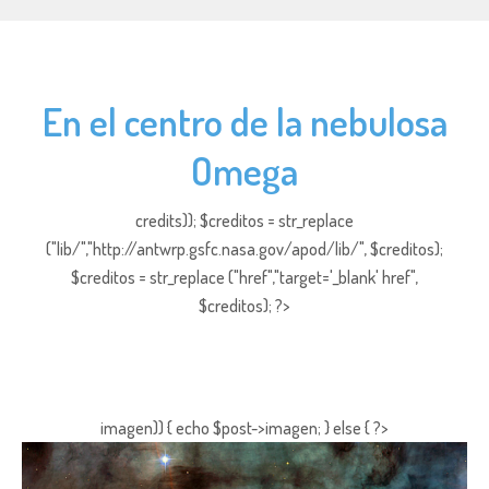
En el centro de la nebulosa
Omega
credits)); $creditos = str_replace
("lib/","http://antwrp.gsfc.nasa.gov/apod/lib/", $creditos);
$creditos = str_replace ("href","target='_blank' href",
$creditos); ?>
imagen)) { echo $post->imagen; } else { ?>