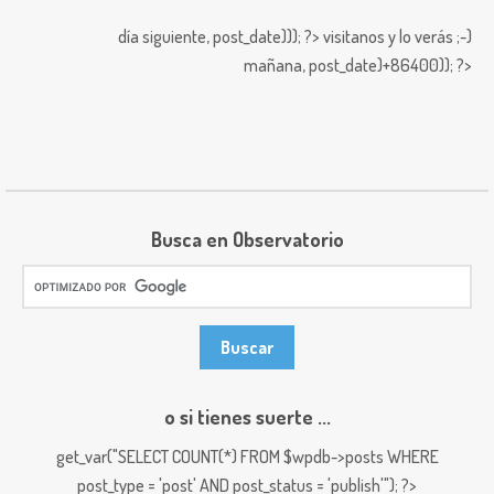
día siguiente,
post_date))); ?>
visitanos y lo verás ;-)
mañana,
post_date)+86400)); ?>
Busca en Observatorio
o si tienes suerte ...
get_var("SELECT COUNT(*) FROM $wpdb->posts WHERE
post_type = 'post' AND post_status = 'publish'"); ?>