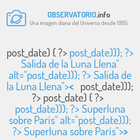
OBSERVATORIO
.info
Una imagen diaria del Universo desde 1995
post_date) { ?>
post_date))); ?>
Salida de la Luna Llena"
alt="
post_date))); ?> Salida de
la Luna Llena">
<
post_date)));
?>
post_date) { ?>
post_date))); ?> Superluna
sobre París" alt="
post_date)));
?> Superluna sobre París">
>