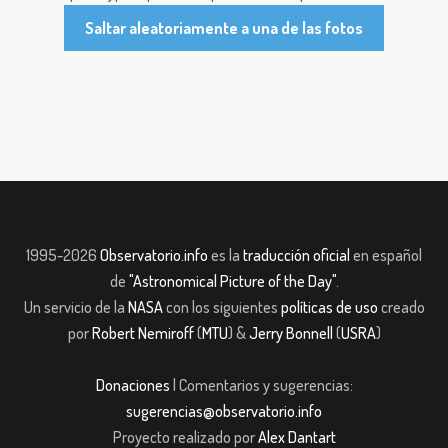
Saltar aleatoriamente a una de las fotos
1995-2026
Observatorio.info
es la
traducción oficial
en español
de
"Astronomical Picture of the Day"
.
Un servicio de la
NASA
con los siguientes
políticas de uso
creado
por
Robert Nemiroff
(
MTU
) &
Jerry Bonnell
(
USRA
)
Donaciones
| Comentarios y sugerencias:
sugerencias@observatorio.info
Proyecto realizado por
Alex Dantart