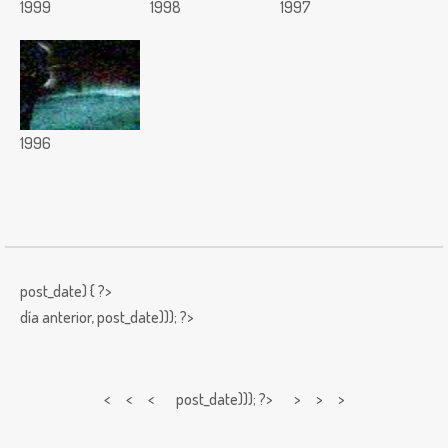
1999
1998
1997
1996
post_date) { ?>
día anterior,
post_date))); ?>
< < <
post_date))); ?> > > >