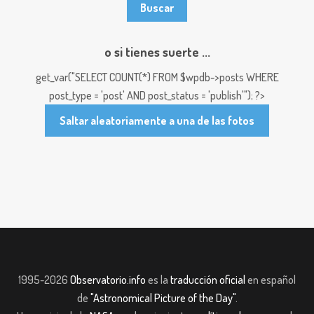
o si tienes suerte ...
get_var("SELECT COUNT(*) FROM $wpdb->posts WHERE
post_type = 'post' AND post_status = 'publish'"); ?>
Saltar aleatoriamente a una de las fotos
1995-2026
Observatorio.info
es la
traducción oficial
en español
de
"Astronomical Picture of the Day"
.