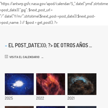
"https://antwrp.gsfc.nasa.gov/apod/calendar/S_".date("ymd",strtotime
>post_date)).".jpg"; $next_post_url =
"/".date("Y/m/",strtotime($next_post->post_date)).$next_post-
>post_name; } // $post = get_post(); ?>
EL
POST_DATE))); ?> DE OTROS AÑOS ...
VISITA EL CALENDARIO
2025
2022
2021