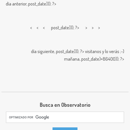
día anterior,
post_date))); ?>
< < <
post_date))); ?> > > >
día siguiente,
post_date))); ?>
visitanos y lo verás ;-)
mañana,
post_date)+86400)); ?>
Busca en Observatorio