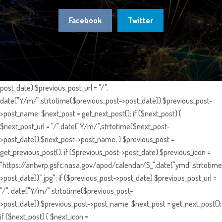
Facebook
Twitter
post_date) $previous_post_url = "/".
date("Y/m/",strtotime($previous_post->post_date)).$previous_post-
>post_name; $next_post = get_next_post(); if ($next_post) {
$next_post_url = "/".date("Y/m/",strtotime($next_post-
>post_date)).$next_post->post_name; } $previous_post =
get_previous_post(); if ($previous_post->post_date) $previous_icon =
"https://antwrp.gsfc.nasa.gov/apod/calendar/S_".date("ymd",strtotime
>post_date)).".jpg"; if ($previous_post->post_date) $previous_post_url =
"/". date("Y/m/",strtotime($previous_post-
>post_date)).$previous_post->post_name; $next_post = get_next_post();
if ($next_post) { $next_icon =