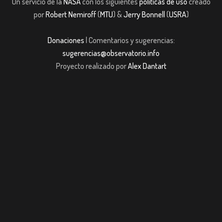
Un servicio de la
NASA
con los siguientes
políticas de uso
creado
por
Robert Nemiroff
(
MTU
) &
Jerry Bonnell
(
USRA
)
Donaciones
| Comentarios y sugerencias:
sugerencias@observatorio.info
Proyecto realizado por
Alex Dantart
t Giriş
jojobet giriş
casibom giriş
casibom
Grandpashabet
JOJOBET
casib