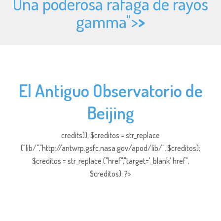
Una poderosa ráfaga de rayos
gamma">
>
El Antiguo Observatorio de
Beijing
credits)); $creditos = str_replace
("lib/","http://antwrp.gsfc.nasa.gov/apod/lib/", $creditos);
$creditos = str_replace ("href","target='_blank' href",
$creditos); ?>