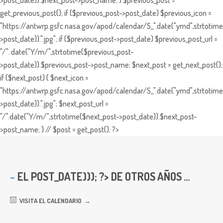
>post_date)).$next_post->post_name; } $previous_post =
get_previous_post(); if ($previous_post->post_date) $previous_icon =
"https://antwrp.gsfc.nasa.gov/apod/calendar/S_".date("ymd",strtotime
>post_date)).".jpg"; if ($previous_post->post_date) $previous_post_url =
"/". date("Y/m/",strtotime($previous_post-
>post_date)).$previous_post->post_name; $next_post = get_next_post();
if ($next_post) { $next_icon =
"https://antwrp.gsfc.nasa.gov/apod/calendar/S_".date("ymd",strtotime
>post_date)).".jpg"; $next_post_url =
"/".date("Y/m/",strtotime($next_post->post_date)).$next_post-
>post_name; } // $post = get_post(); ?>
EL
POST_DATE))); ?> DE OTROS AÑOS ...
VISITA EL CALENDARIO