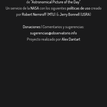
de
"Astronomical Picture of the Day"
.
Un servicio de la
NASA
con los siguientes
políticas de uso
creado
por
Robert Nemiroff
(
MTU
) &
Jerry Bonnell
(
USRA
)
Donaciones
| Comentarios y sugerencias:
sugerencias@observatorio.info
Proyecto realizado por
Alex Dantart
ibom giriş
casibom giriş
Jojobet
casibom giriş