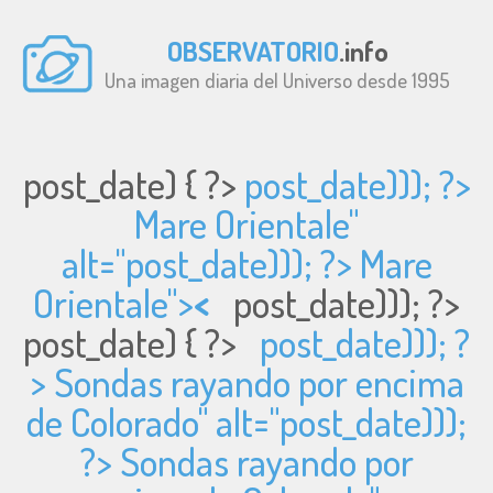
OBSERVATORIO
.info
Una imagen diaria del Universo desde 1995
post_date) { ?>
post_date))); ?>
Mare Orientale"
alt="
post_date))); ?> Mare
Orientale">
<
post_date))); ?>
post_date) { ?>
post_date))); ?
> Sondas rayando por encima
de Colorado" alt="
post_date)));
?> Sondas rayando por