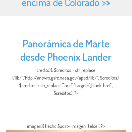
encima de Colorado">
>
Panorámica de Marte
desde Phoenix Lander
credits)); $creditos = str_replace
("lib/","http://antwrp.gsfc.nasa.gov/apod/lib/", $creditos);
$creditos = str_replace ("href","target='_blank' href",
$creditos); ?>
imagen)) { echo $post->imagen; } else { ?>