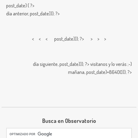
post_date) { ?>
día anterior,
post_date))); ?>
< < <
post_date))); ?> > > >
día siguiente,
post_date))); ?>
visitanos y lo verás ;-)
mañana,
post_date)+86400)); ?>
Busca en Observatorio