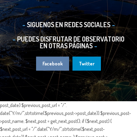
SIGUENOS EN REDES SOCIALES
PUEDES DISFRUTAR DE OBSERVATORIO
EN OTRAS PÁGINAS
Facebook
Twitter
post_date) $previous_post_url = "/".
date("Y/m/",strtotime($previous_post->post_date)).$previous_post-
>post_name; $next_post = get_next_post(); if ($next_post) {
$next_post_url = "/".date("Y/m/",strtotime($next_post-