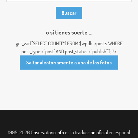
o si tienes suerte ...
get_var("SELECT COUNT(*) FROM $wpdb->posts WHERE
post_type = 'post' AND post_status = 'publish'"); ?>
Saltar aleatoriamente a una de las fotos
1995-2026
Observatorio.info
es la
traducción oficial
en español