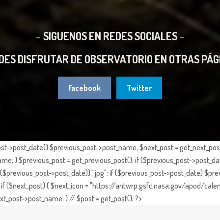
SIGUENOS EN REDES SOCIALES
DES DISFRUTAR DE OBSERVATORIO EN OTRAS PÁG
Facebook
Twitter
st->post_date)).$previous_post->post_name; $next_post = get_next_post()
e; } $previous_post = get_previous_post(); if ($previous_post->post_da
previous_post->post_date)).".jpg"; if ($previous_post->post_date) $prev
if ($next_post) { $next_icon = "https://antwrp.gsfc.nasa.gov/apod/calen
t_post->post_name; } // $post = get_post(); ?>