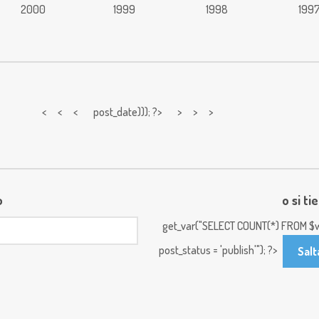
2000
1999
1998
199
< < <
post_date))); ?> > > >
o
o si ti
get_var("SELECT COUNT(*) FROM $w
post_status = 'publish'"); ?>
Salt