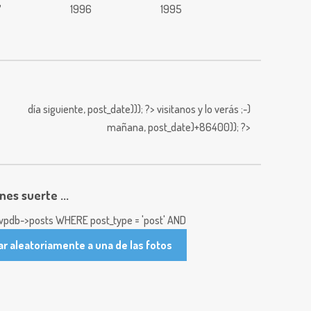
7
1996
1995
día siguiente,
post_date))); ?>
visitanos y lo verás ;-)
mañana,
post_date)+86400)); ?>
enes suerte ...
pdb->posts WHERE post_type = 'post' AND
ar aleatoriamente a una de las fotos