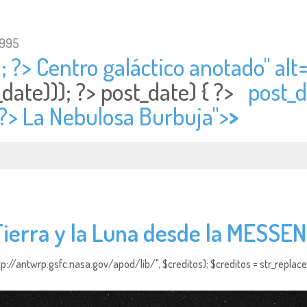
1995
; ?> Centro galáctico anotado" alt=
_date))); ?>
post_date) { ?>
post_d
 ?> La Nebulosa Burbuja">
>
Tierra y la Luna desde la MESSE
http://antwrp.gsfc.nasa.gov/apod/lib/", $creditos); $creditos = str_replace (