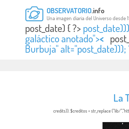
OBSERVATORIO
.info
Una imagen diaria del Universo desde 
post_date) { ?>
post_date)))
galáctico anotado">
<
post
Burbuja" alt="
post_date)));
La 
credits)); $creditos = str_replace ("lib/","