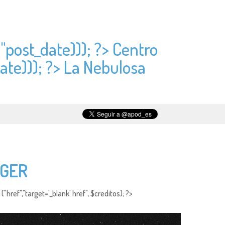
"
post_date))); ?> Centro
ate))); ?> La Nebulosa
NGER
"href","target='_blank' href", $creditos); ?>