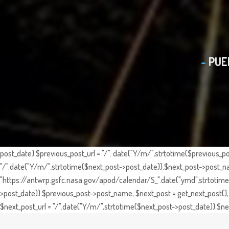
PUE
post_date) $previous_post_url = "/". date("Y/m/",strtotime($previous_po
"/".date("Y/m/",strtotime($next_post->post_date)).$next_post->post_nam
"https://antwrp.gsfc.nasa.gov/apod/calendar/S_".date("ymd",strtotime($
>post_date)).$previous_post->post_name; $next_post = get_next_post(); 
$next_post_url = "/".date("Y/m/",strtotime($next_post->post_date)).$nex