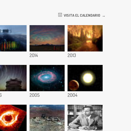
VISITA EL CALENDARIO
5
2014
2013
6
2005
2004