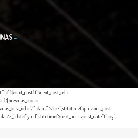
INAS
; if ($next_post) { $next_post_url =
te) $previous_icon =
ious_post_url = "/". date("Y/m/",strtotime($previous_post-
dar/S_".date("ymd",strtotime($next_post->post_date)).".jpg";