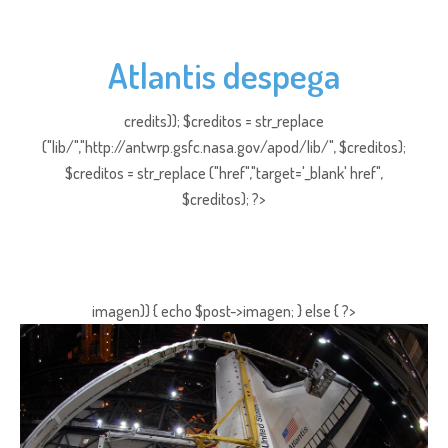
Atlantis despega
credits)); $creditos = str_replace
("lib/","http://antwrp.gsfc.nasa.gov/apod/lib/", $creditos);
$creditos = str_replace ("href","target='_blank' href",
$creditos); ?>
imagen)) { echo $post->imagen; } else { ?>