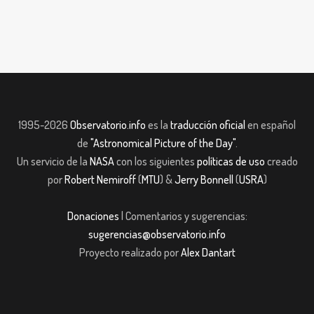
1995-2026
Observatorio.info
es la
traducción oficial
en español
de
"Astronomical Picture of the Day"
.
Un servicio de la
NASA
con los siguientes
políticas de uso
creado
por
Robert Nemiroff
(
MTU
) &
Jerry Bonnell
(
USRA
)
Donaciones
| Comentarios y sugerencias:
sugerencias@observatorio.info
Proyecto realizado por
Alex Dantart
jobet
casibom giriş