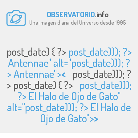
OBSERVATORIO
.info
Una imagen diaria del Universo desde 1995
post_date) { ?>
post_date))); ?>
Antennae" alt="
post_date))); ?
> Antennae">
<
post_date))); ?
>
post_date) { ?>
post_date)));
?> El Halo de Ojo de Gato"
alt="
post_date))); ?> El Halo de
Ojo de Gato">
>