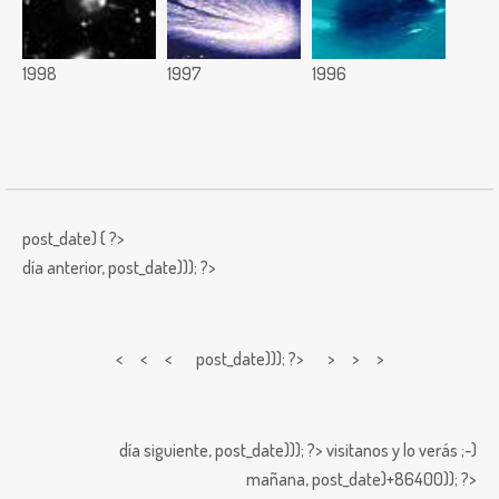
1998
1997
1996
post_date) { ?>
día anterior,
post_date))); ?>
< < <
post_date))); ?> > > >
día siguiente,
post_date))); ?>
visitanos y lo verás ;-)
mañana,
post_date)+86400)); ?>