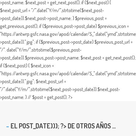
>post_name; $next_post = get_next_post(); if ($next_post) {
$next_post_url = "/".date("Y/m/",strtotime($next_post-
>post_date)).$next_post->post_name; } $previous_post =
get_previous_post(); if ($previous_post->post_date) $previous_icon =
"https://antwrp.gsfc.nasa.gov/apod/calendar/S_".date("ymd",strtotime
>post_date)).".jpg"; if ($previous_post->post_date) $previous_post_url =
"/". date("Y/m/",strtotime($previous_post-
>post_date)).$previous_post->post_name; $next_post = get_next_post();
if ($next_post) { $next_icon =
"https://antwrp.gsfc.nasa.gov/apod/calendar/S_".date("ymd",strtotime
>post_date)).".jpg"; $next_post_url =
"/".date("Y/m/",strtotime($next_post->post_date)).$next_post-
>post_name; } // $post = get_post(); ?>
EL
POST_DATE))); ?> DE OTROS AÑOS ...