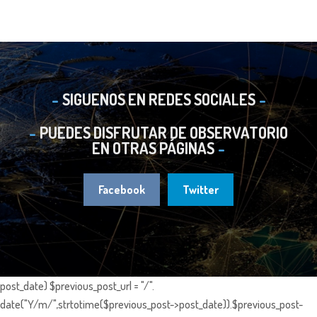
SIGUENOS EN REDES SOCIALES
PUEDES DISFRUTAR DE OBSERVATORIO
EN OTRAS PÁGINAS
Facebook
Twitter
post_date) $previous_post_url = "/".
date("Y/m/",strtotime($previous_post->post_date)).$previous_post-