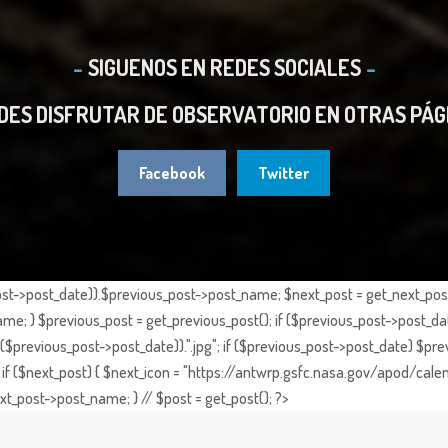
SIGUENOS EN REDES SOCIALES
DES DISFRUTAR DE OBSERVATORIO EN OTRAS PÁG
Facebook
Twitter
st->post_date)).$previous_post->post_name; $next_post = get_next_post()
e; } $previous_post = get_previous_post(); if ($previous_post->post_da
previous_post->post_date)).".jpg"; if ($previous_post->post_date) $prev
if ($next_post) { $next_icon = "https://antwrp.gsfc.nasa.gov/apod/calen
t_post->post_name; } // $post = get_post(); ?>