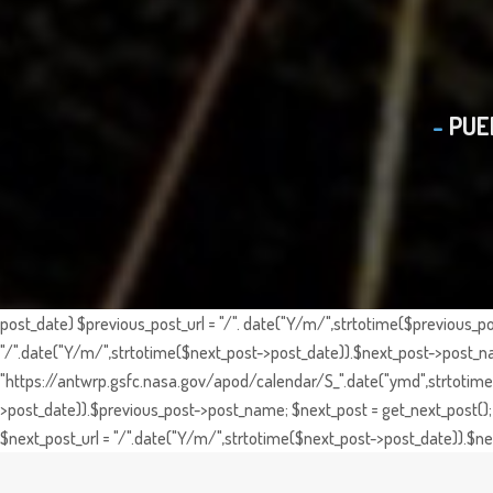
PUE
post_date) $previous_post_url = "/". date("Y/m/",strtotime($previous_po
"/".date("Y/m/",strtotime($next_post->post_date)).$next_post->post_nam
"https://antwrp.gsfc.nasa.gov/apod/calendar/S_".date("ymd",strtotime($
>post_date)).$previous_post->post_name; $next_post = get_next_post(); 
$next_post_url = "/".date("Y/m/",strtotime($next_post->post_date)).$nex