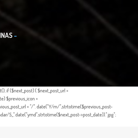
INAS
; if ($next_post) { $next_post_url =
te) $previous_icon =
ious_post_url = "/". date("Y/m/",strtotime($previous_post-
dar/S_".date("ymd",strtotime($next_post->post_date)).".jpg";