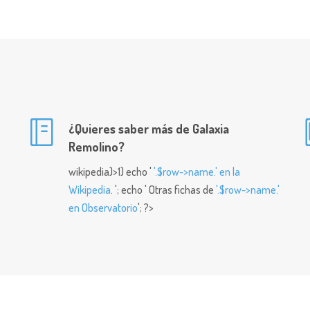
¿Quieres saber más de Galaxia
Remolino?
wikipedia)>1) echo '
'.$row->name.' en la
Wikipedia
. '; echo ' Otras fichas de
'.$row->name.'
en Observatorio
'; ?>