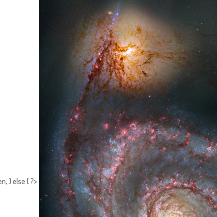
; } else { ?>