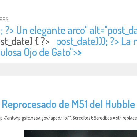
1995
; ?> Un elegante arco" alt="
post_da
st_date) { ?>
post_date))); ?> La 
bulosa Ojo de Gato">
>
Reprocesado de M51 del Hubble
http://antwrp.gsfc.nasa.gov/apod/lib/", $creditos); $creditos = str_replace (