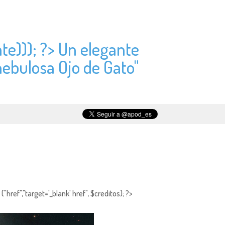
te))); ?> Un elegante
nebulosa Ojo de Gato"
"href","target='_blank' href", $creditos); ?>