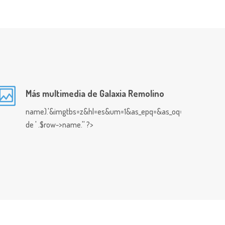
Más multimedia de Galaxia Remolino
name).'&imgtbs=z&hl=es&um=1&as_epq=&as_oq=&as_eq=&imgty
de ' .$row->name.'' ?>