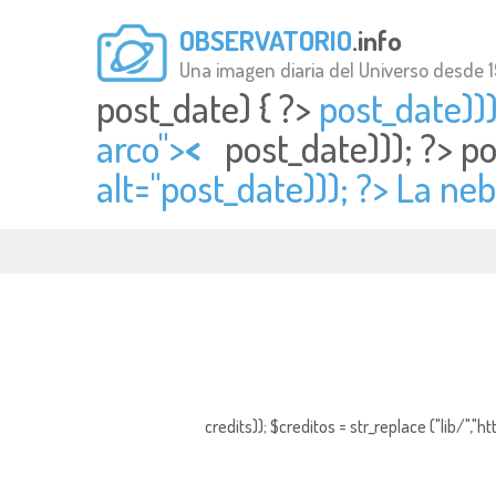
OBSERVATORIO
.info
Una imagen diaria del Universo desde 
post_date) { ?>
post_date)))
arco">
<
post_date))); ?>
po
alt="
post_date))); ?> La ne
credits)); $creditos = str_replace ("lib/","