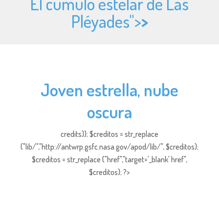
El cúmulo estelar de Las
Pléyades">
>
Joven estrella, nube
oscura
credits)); $creditos = str_replace
("lib/","http://antwrp.gsfc.nasa.gov/apod/lib/", $creditos);
$creditos = str_replace ("href","target='_blank' href",
$creditos); ?>