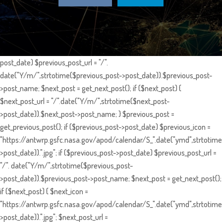
post_date) $previous_post_url = "/".
date("Y/m/",strtotime($previous_post->post_date)).$previous_post-
>post_name; $next_post = get_next_post(); if ($next_post) {
$next_post_url = "/".date("Y/m/",strtotime($next_post-
>post_date)).$next_post->post_name; } $previous_post =
get_previous_post(); if ($previous_post->post_date) $previous_icon =
"https://antwrp.gsfc.nasa.gov/apod/calendar/S_".date("ymd",strtotime
>post_date)).".jpg"; if ($previous_post->post_date) $previous_post_url =
"/". date("Y/m/",strtotime($previous_post-
>post_date)).$previous_post->post_name; $next_post = get_next_post();
if ($next_post) { $next_icon =
"https://antwrp.gsfc.nasa.gov/apod/calendar/S_".date("ymd",strtotime
>post_date)).".jpg"; $next_post_url =