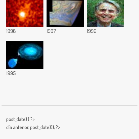
1998
1997
1996
1995
post_date) { ?>
día anterior,
post_date))); ?>