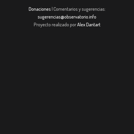
Donaciones
| Comentarios y sugerencias:
sugerencias@observatorio.info
Proyecto realizado por
Alex Dantart
om giriş
casibom giriş
Jojobet
casibom giriş