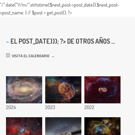
"/".date("Y/m/",strtotime($next_post->post_date)).$next_post-
>post_name; } // $post = get_post(); ?>
EL
POST_DATE))); ?> DE OTROS AÑOS ...
VISITA EL CALENDARIO
2024
2023
2022