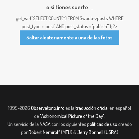
o si tienes suerte ...
get_var("SELECT COUNT(*) FROM $wpdb->posts WHERE
post_type = 'post' AND post_status = 'publish'"); ?>
Saltar aleatoriamente a una de las fotos
1995-2026
Observatorio.info
es la
traducción oficial
en español
de
"Astronomical Picture of the Day"
.
Un servicio de la
NASA
con los siguientes
políticas de uso
creado
por
Robert Nemiroff
(
MTU
) &
Jerry Bonnell
(
USRA
)