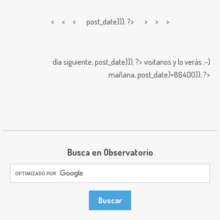
< < <
post_date))); ?> > > >
día siguiente,
post_date))); ?>
visitanos y lo verás ;-)
mañana,
post_date)+86400)); ?>
Busca en Observatorio