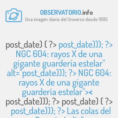
OBSERVATORIO
.info
Una imagen diaria del Universo desde 1995
post_date) { ?>
post_date))); ?>
NGC 604: rayos X de una
gigante guardería estelar"
alt="
post_date))); ?> NGC 604:
rayos X de una gigante
guardería estelar">
<
post_date))); ?>
post_date) { ?>
post_date))); ?> Las colas del