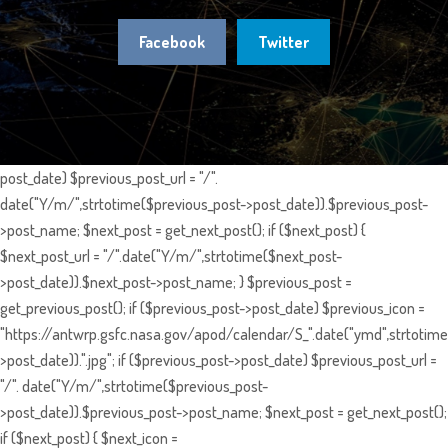
Facebook
Twitter
post_date) $previous_post_url = "/".
date("Y/m/",strtotime($previous_post->post_date)).$previous_post-
>post_name; $next_post = get_next_post(); if ($next_post) {
$next_post_url = "/".date("Y/m/",strtotime($next_post-
>post_date)).$next_post->post_name; } $previous_post =
get_previous_post(); if ($previous_post->post_date) $previous_icon =
"https://antwrp.gsfc.nasa.gov/apod/calendar/S_".date("ymd",strtotime
>post_date)).".jpg"; if ($previous_post->post_date) $previous_post_url =
"/". date("Y/m/",strtotime($previous_post-
>post_date)).$previous_post->post_name; $next_post = get_next_post();
if ($next_post) { $next_icon =