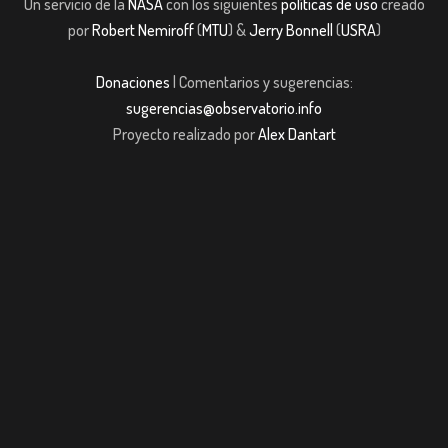
Un servicio de la
NASA
con los siguientes
políticas de uso
creado
por
Robert Nemiroff
(
MTU
) &
Jerry Bonnell
(
USRA
)
Donaciones
| Comentarios y sugerencias:
sugerencias@observatorio.info
Proyecto realizado por
Alex Dantart
bom giriş
casibom giriş
Jojobet
casibom giriş