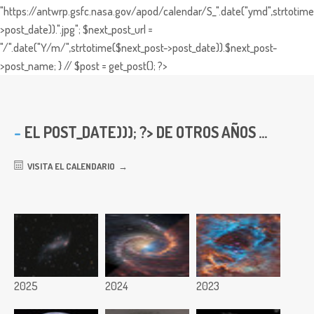
"https://antwrp.gsfc.nasa.gov/apod/calendar/S_".date("ymd",strtotime
>post_date)).".jpg"; $next_post_url =
"/".date("Y/m/",strtotime($next_post->post_date)).$next_post-
>post_name; } // $post = get_post(); ?>
EL
POST_DATE))); ?> DE OTROS AÑOS ...
VISITA EL CALENDARIO
2025
2024
2023