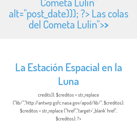
Cometa Lulin"
alt="
post_date))); ?> Las colas
del Cometa Lulin">
>
La Estación Espacial en la
Luna
credits)); $creditos = str_replace
("lib/","http://antwrp.gsfc.nasa.gov/apod/lib/", $creditos);
$creditos = str_replace ("href","target='_blank' href",
$creditos); ?>