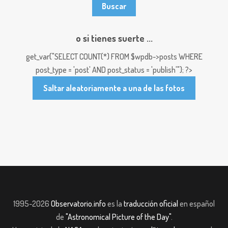
o si tienes suerte ...
get_var("SELECT COUNT(*) FROM $wpdb->posts WHERE
post_type = 'post' AND post_status = 'publish'"); ?>
Saltar aleatoriamente a una de las fotos
1995-2026
Observatorio.info
es la
traducción oficial
en español
de
"Astronomical Picture of the Day"
.