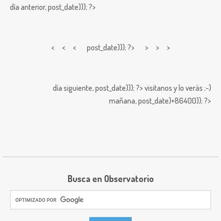
día anterior,
post_date))); ?>
< < <
post_date))); ?> > > >
día siguiente,
post_date))); ?>
visitanos y lo verás ;-)
mañana,
post_date)+86400)); ?>
Busca en Observatorio