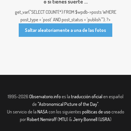
o si tienes suerte ...
get_var("SELECT COUNT(*) FROM $wpdb->posts WHERE
post_type = 'post' AND post_status = 'publish'"); ?>
Saltar aleatoriamente a una de las fotos
1995-2026
Observatorio.info
es la
traducción oficial
en español
de
"Astronomical Picture of the Day"
.
Un servicio de la
NASA
con los siguientes
políticas de uso
creado
por
Robert Nemiroff
(
MTU
) &
Jerry Bonnell
(
USRA
)