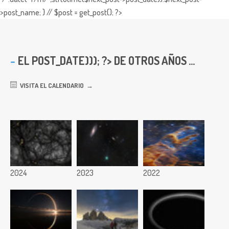
>post_name; } // $post = get_post(); ?>
EL
POST_DATE))); ?> DE OTROS AÑOS ...
VISITA EL CALENDARIO
2024
2023
2022