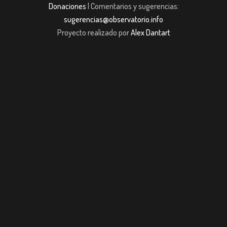
Donaciones
| Comentarios y sugerencias:
sugerencias@observatorio.info
Proyecto realizado por
Alex Dantart
ashabet
Casibom