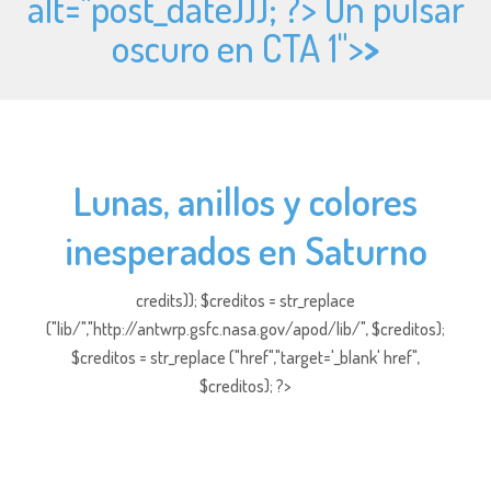
alt="
post_date))); ?> Un pulsar
oscuro en CTA 1">
>
Lunas, anillos y colores
inesperados en Saturno
credits)); $creditos = str_replace
("lib/","http://antwrp.gsfc.nasa.gov/apod/lib/", $creditos);
$creditos = str_replace ("href","target='_blank' href",
$creditos); ?>