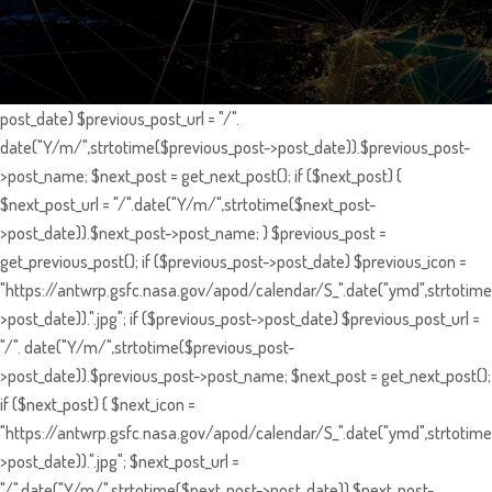
post_date) $previous_post_url = "/".
date("Y/m/",strtotime($previous_post->post_date)).$previous_post-
>post_name; $next_post = get_next_post(); if ($next_post) {
$next_post_url = "/".date("Y/m/",strtotime($next_post-
>post_date)).$next_post->post_name; } $previous_post =
get_previous_post(); if ($previous_post->post_date) $previous_icon =
"https://antwrp.gsfc.nasa.gov/apod/calendar/S_".date("ymd",strtotime
>post_date)).".jpg"; if ($previous_post->post_date) $previous_post_url =
"/". date("Y/m/",strtotime($previous_post-
>post_date)).$previous_post->post_name; $next_post = get_next_post();
if ($next_post) { $next_icon =
"https://antwrp.gsfc.nasa.gov/apod/calendar/S_".date("ymd",strtotime
>post_date)).".jpg"; $next_post_url =
"/".date("Y/m/",strtotime($next_post->post_date)).$next_post-