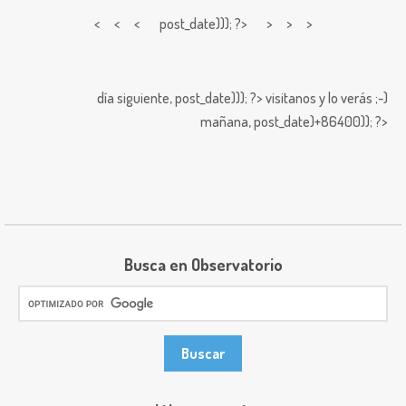
< < <
post_date))); ?> > > >
día siguiente,
post_date))); ?>
visitanos y lo verás ;-)
mañana,
post_date)+86400)); ?>
Busca en Observatorio