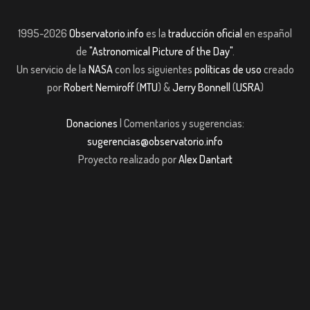
1995-2026
Observatorio.info
es la
traducción oficial
en español
de
"Astronomical Picture of the Day"
.
Un servicio de la
NASA
con los siguientes
políticas de uso
creado
por
Robert Nemiroff
(
MTU
) &
Jerry Bonnell
(
USRA
)
Donaciones
| Comentarios y sugerencias:
sugerencias@observatorio.info
Proyecto realizado por
Alex Dantart
om giriş
casibom giriş
Jojobet
casibom giriş