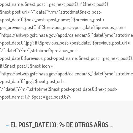
>post_name; $next_post = get_next_post(); if ($next_post) {
$next_post_url = "/".date("Y/m/",strtotime($next_post-
>post_date)).$next_post->post_name; } $previous_post =
get_previous_post(); if ($previous_post->post_date) $previous_icon =
"https://antwrp.gsfc.nasa.gov/apod/calendar/S_".date("ymd",strtotime
>post_date)).".jpg"; if ($previous_post->post_date) $previous_post_url =
"/". date("Y/m/",strtotime($previous_post-
>post_date)).$previous_post->post_name; $next_post = get_next_post();
if ($next_post) { $next_icon =
"https://antwrp.gsfc.nasa.gov/apod/calendar/S_".date("ymd",strtotime
>post_date)).".jpg"; $next_post_url =
"/".date("Y/m/",strtotime($next_post->post_date)).$next_post-
>post_name; } // $post = get_post(); ?>
EL
POST_DATE))); ?> DE OTROS AÑOS ...