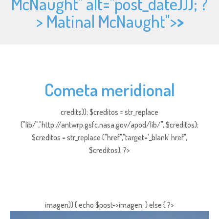
McNaught" alt="
post_date))); ?
> Matinal McNaught">
>
Cometa meridional
credits)); $creditos = str_replace
("lib/","http://antwrp.gsfc.nasa.gov/apod/lib/", $creditos);
$creditos = str_replace ("href","target='_blank' href",
$creditos); ?>
imagen)) { echo $post->imagen; } else { ?>