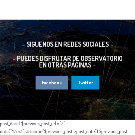
SIGUENOS EN REDES SOCIALES
PUEDES DISFRUTAR DE OBSERVATORIO
EN OTRAS PÁGINAS
Facebook
Twitter
post_date) $previous_post_url = "/".
date("Y/m/",strtotime($previous_post->post_date)).$previous_post-