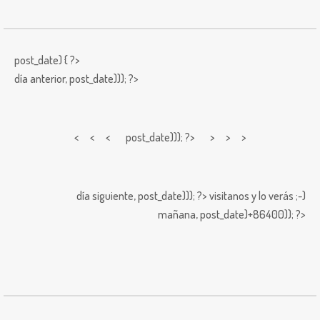
post_date) { ?>
día anterior,
post_date))); ?>
< < <
post_date))); ?> > > >
día siguiente,
post_date))); ?>
visitanos y lo verás ;-)
mañana,
post_date)+86400)); ?>