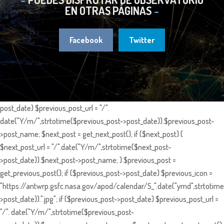
EN OTRAS PÁGINAS
Facebook
Twitter
post_date) $previous_post_url = "/".
date("Y/m/",strtotime($previous_post->post_date)).$previous_post-
>post_name; $next_post = get_next_post(); if ($next_post) {
$next_post_url = "/".date("Y/m/",strtotime($next_post-
>post_date)).$next_post->post_name; } $previous_post =
get_previous_post(); if ($previous_post->post_date) $previous_icon =
"https://antwrp.gsfc.nasa.gov/apod/calendar/S_".date("ymd",strtotime
>post_date)).".jpg"; if ($previous_post->post_date) $previous_post_url =
"/". date("Y/m/",strtotime($previous_post-