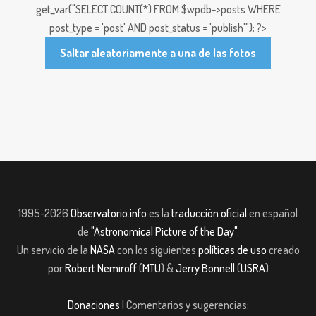
get_var("SELECT COUNT(*) FROM $wpdb->posts WHERE
post_type = 'post' AND post_status = 'publish'"); ?>
Saltar aleatoriamente a una de las fotos
1995-2026
Observatorio.info
es la
traducción oficial
en español
de
"Astronomical Picture of the Day"
.
Un servicio de la
NASA
con los siguientes
políticas de uso
creado
por
Robert Nemiroff
(
MTU
) &
Jerry Bonnell
(
USRA
)
Donaciones
| Comentarios y sugerencias: