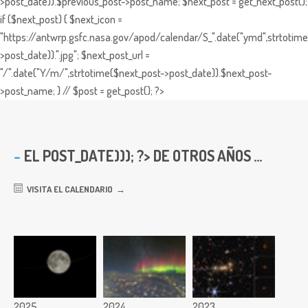
>post_date)).$previous_post->post_name; $next_post = get_next_post();
if ($next_post) { $next_icon =
"https://antwrp.gsfc.nasa.gov/apod/calendar/S_".date("ymd",strtotime
>post_date)).".jpg"; $next_post_url =
"/".date("Y/m/",strtotime($next_post->post_date)).$next_post-
>post_name; } // $post = get_post(); ?>
EL
POST_DATE))); ?> DE OTROS AÑOS ...
VISITA EL CALENDARIO
2025
2024
2023