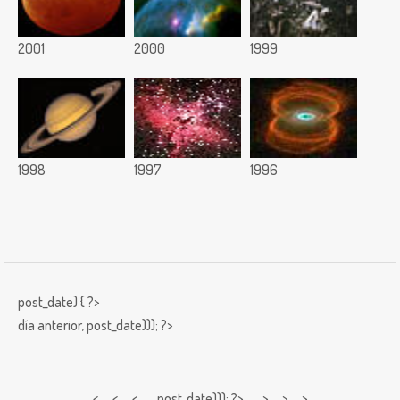
2001
2000
1999
1998
1997
1996
post_date) { ?>
día anterior,
post_date))); ?>
< < <
post_date))); ?> > > >