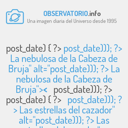
OBSERVATORIO
.info
Una imagen diaria del Universo desde 1995
post_date) { ?>
post_date))); ?>
La nebulosa de la Cabeza de
Bruja" alt="
post_date))); ?> La
nebulosa de la Cabeza de
Bruja">
<
post_date))); ?>
post_date) { ?>
post_date))); ?
> Las estrellas del cazador"
alt="
post_date))); ?> Las