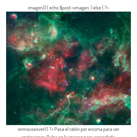
imagen)) { echo $post->imagen; } else { ?>
onmouseover) { ?> Pasa el ratón por encima para ver
anotaciones.
Pulsa en la imagen para agrandarla.