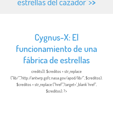
estrellas del cazador">
>
Cygnus-X: El
funcionamiento de una
fábrica de estrellas
credits)); $creditos = str_replace
("lib/","http://antwrp.gsfc.nasa.gov/apod/lib/", $creditos);
$creditos = str_replace ("href","target='_blank' href",
$creditos); ?>