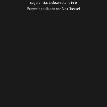
sugerencias@observatorio.info
Proyecto realizado por
Alex Dantart
Casibom