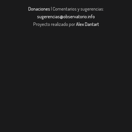
Donaciones
| Comentarios y sugerencias:
sugerencias@observatorio.info
Proyecto realizado por
Alex Dantart
 giriş
casibom giriş
Jojobet
casibom giriş