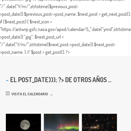
"/". date("Y/m/",strtotime($previous_post-
>post_date)).$previous_post->post_name; $next_post = get_next_post();
if ($next_post) { $next_icon =
"https://antwrp.gsfc.nasa.gov/apod/calendar/S_".date("ymd",strtotime
>post_date)).".jpg"; $next_post_url =
"/".date("Y/m/",strtotime($next_post->post_date)).$next_post-
>post_name; } // $post = get_post(); ?>
EL
POST_DATE))); ?> DE OTROS AÑOS ...
VISITA EL CALENDARIO