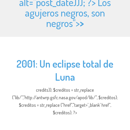
alt="
post_date))); ?> Los
agujeros negros, son
negros">
>
2001: Un eclipse total de
Luna
credits)); $creditos = str_replace
("lib/","http://antwrp.gsfc.nasa.gov/apod/lib/", $creditos);
$creditos = str_replace ("href","target='_blank' href",
$creditos); ?>