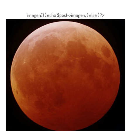
imagen)) { echo $post->imagen; } else { ?>