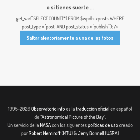
o si tienes suerte ...
get_var("SELECT COUNT(*) FROM $wpdb->posts WHERE
post_type = 'post' AND post_status = 'publish'"); ?>
Saltar aleatoriamente a una de las fotos
1995-2026
Observatorio.info
es la
traducción oficial
en español
de
"Astronomical Picture of the Day"
.
Un servicio de la
NASA
con los siguientes
políticas de uso
creado
por
Robert Nemiroff
(
MTU
) &
Jerry Bonnell
(
USRA
)