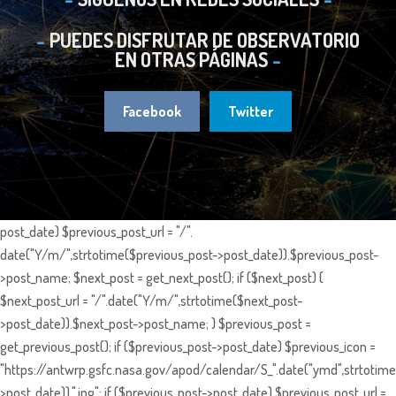
PUEDES DISFRUTAR DE OBSERVATORIO
EN OTRAS PÁGINAS
Facebook
Twitter
post_date) $previous_post_url = "/".
date("Y/m/",strtotime($previous_post->post_date)).$previous_post-
>post_name; $next_post = get_next_post(); if ($next_post) {
$next_post_url = "/".date("Y/m/",strtotime($next_post-
>post_date)).$next_post->post_name; } $previous_post =
get_previous_post(); if ($previous_post->post_date) $previous_icon =
"https://antwrp.gsfc.nasa.gov/apod/calendar/S_".date("ymd",strtotime
>post_date)).".jpg"; if ($previous_post->post_date) $previous_post_url =