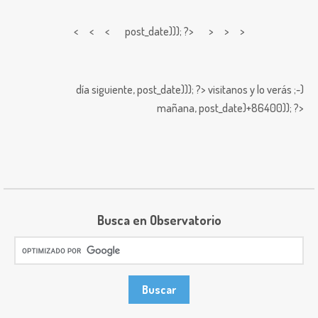
< < <
post_date))); ?> > > >
día siguiente,
post_date))); ?>
visitanos y lo verás ;-)
mañana,
post_date)+86400)); ?>
Busca en Observatorio