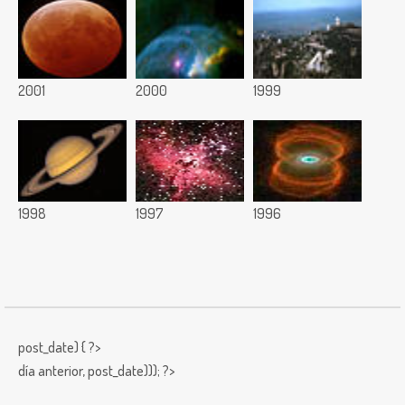
2001
2000
1999
1998
1997
1996
post_date) { ?>
día anterior,
post_date))); ?>