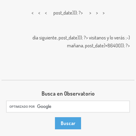
< < <
post_date))); ?> > > >
día siguiente,
post_date))); ?>
visitanos y lo verás ;-)
mañana,
post_date)+86400)); ?>
Busca en Observatorio