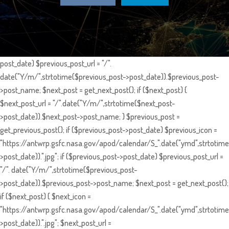
post_date) $previous_post_url = "/".
date("Y/m/",strtotime($previous_post->post_date)).$previous_post-
>post_name; $next_post = get_next_post(); if ($next_post) {
$next_post_url = "/".date("Y/m/",strtotime($next_post-
>post_date)).$next_post->post_name; } $previous_post =
get_previous_post(); if ($previous_post->post_date) $previous_icon =
"https://antwrp.gsfc.nasa.gov/apod/calendar/S_".date("ymd",strtotime
>post_date)).".jpg"; if ($previous_post->post_date) $previous_post_url =
"/". date("Y/m/",strtotime($previous_post-
>post_date)).$previous_post->post_name; $next_post = get_next_post();
if ($next_post) { $next_icon =
"https://antwrp.gsfc.nasa.gov/apod/calendar/S_".date("ymd",strtotime
>post_date)).".jpg"; $next_post_url =