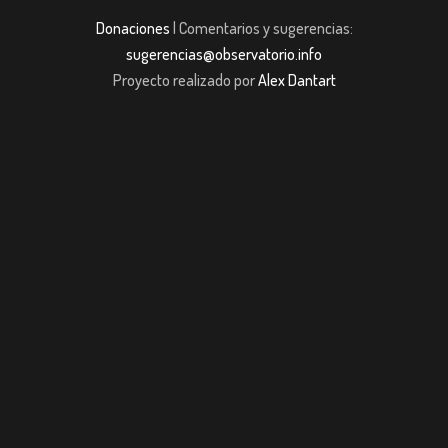
Donaciones
| Comentarios y sugerencias:
sugerencias@observatorio.info
Proyecto realizado por
Alex Dantart
asibom giriş
casibom giriş
Jojobet
casibom giriş