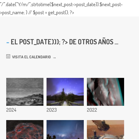
"/".date("Y/m/",strtotime($next_post->post_date)).$next_post-
>post_name; } // $post = get_post(); ?>
EL
POST_DATE))); ?> DE OTROS AÑOS ...
VISITA EL CALENDARIO
2024
2023
2022