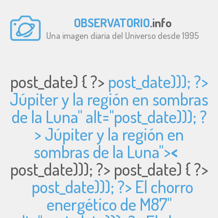
OBSERVATORIO
.info
Una imagen diaria del Universo desde 1995
post_date) { ?>
post_date))); ?>
Júpiter y la región en sombras
de la Luna" alt="
post_date))); ?
> Júpiter y la región en
sombras de la Luna">
<
post_date))); ?>
post_date) { ?>
post_date))); ?> El chorro
energético de M87"