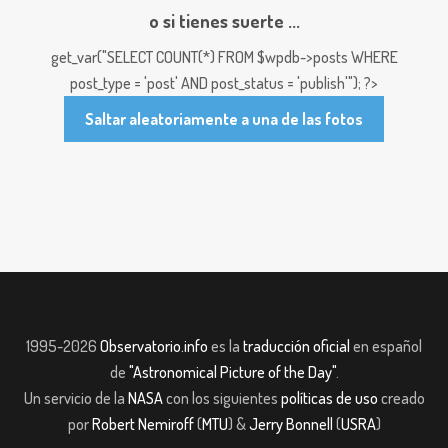
o si tienes suerte ...
get_var("SELECT COUNT(*) FROM $wpdb->posts WHERE
post_type = 'post' AND post_status = 'publish'"); ?>
Saltar aleatoriamente a una de las fotos
1995-2026
Observatorio.info
es la
traducción oficial
en español
de
"Astronomical Picture of the Day"
.
Un servicio de la
NASA
con los siguientes
políticas de uso
creado
por
Robert Nemiroff
(
MTU
) &
Jerry Bonnell
(
USRA
)