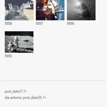
1998
1997
1996
1995
post_date) { ?>
día anterior,
post_date))); ?>