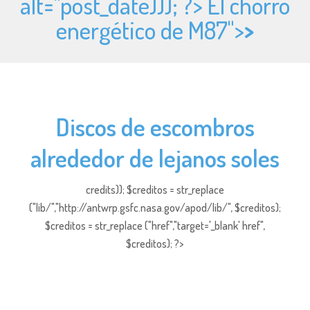
alt="
post_date))); ?> El chorro
energético de M87">
>
Discos de escombros
alrededor de lejanos soles
credits)); $creditos = str_replace
("lib/","http://antwrp.gsfc.nasa.gov/apod/lib/", $creditos);
$creditos = str_replace ("href","target='_blank' href",
$creditos); ?>