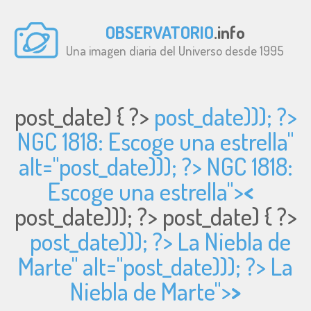
OBSERVATORIO
.info
Una imagen diaria del Universo desde 1995
post_date) { ?>
post_date))); ?>
NGC 1818: Escoge una estrella"
alt="
post_date))); ?> NGC 1818:
Escoge una estrella">
<
post_date))); ?>
post_date) { ?>
post_date))); ?> La Niebla de
Marte" alt="
post_date))); ?> La
Niebla de Marte">
>