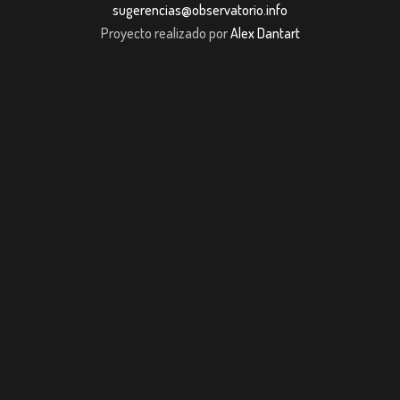
sugerencias@observatorio.info
Proyecto realizado por
Alex Dantart
et giriş
casibom giriş
Jojobet
casibom giriş
Jojobet
casibom