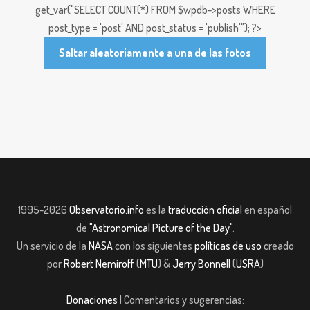
get_var("SELECT COUNT(*) FROM $wpdb->posts WHERE
post_type = 'post' AND post_status = 'publish'"); ?>
Saltar aleatoriamente a una de las fotos
1995-2026
Observatorio.info
es la
traducción oficial
en español
de
"Astronomical Picture of the Day"
.
Un servicio de la
NASA
con los siguientes
políticas de uso
creado
por
Robert Nemiroff
(
MTU
) &
Jerry Bonnell
(
USRA
)
Donaciones
| Comentarios y sugerencias: