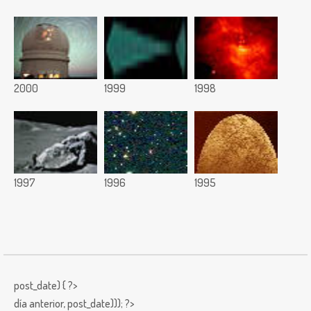
2000
1999
1998
1997
1996
1995
post_date) { ?>
día anterior,
post_date))); ?>