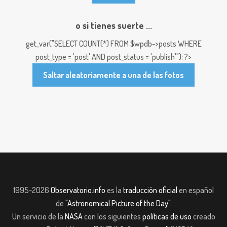
o si tienes suerte ...
get_var("SELECT COUNT(*) FROM $wpdb->posts WHERE
post_type = 'post' AND post_status = 'publish'"); ?>
Saltar aleatoriamente a una de las fotos
1995-2026
Observatorio.info
es la
traducción oficial
en español
de
"Astronomical Picture of the Day"
.
Un servicio de la
NASA
con los siguientes
políticas de uso
creado