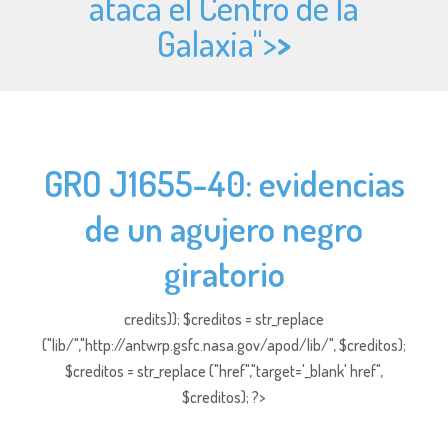
ataca el Centro de la
Galaxia">
>
GRO J1655-40: evidencias
de un agujero negro
giratorio
credits)); $creditos = str_replace
("lib/","http://antwrp.gsfc.nasa.gov/apod/lib/", $creditos);
$creditos = str_replace ("href","target='_blank' href",
$creditos); ?>