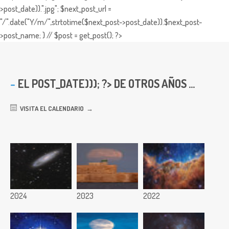
>post_date)).".jpg"; $next_post_url =
"/".date("Y/m/",strtotime($next_post->post_date)).$next_post-
>post_name; } // $post = get_post(); ?>
EL
POST_DATE))); ?> DE OTROS AÑOS ...
VISITA EL CALENDARIO
2024
2023
2022