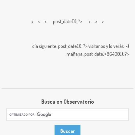
< < <
post_date))); ?> > > >
día siguiente,
post_date))); ?>
visitanos y lo verás ;-)
mañana,
post_date)+86400)); ?>
Busca en Observatorio