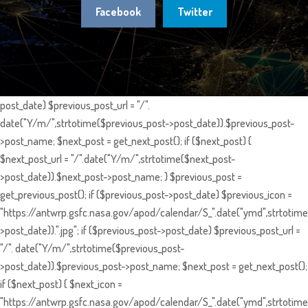
Facebook
Twitter
post_date) $previous_post_url = "/".
date("Y/m/",strtotime($previous_post->post_date)).$previous_post-
>post_name; $next_post = get_next_post(); if ($next_post) {
$next_post_url = "/".date("Y/m/",strtotime($next_post-
>post_date)).$next_post->post_name; } $previous_post =
get_previous_post(); if ($previous_post->post_date) $previous_icon =
"https://antwrp.gsfc.nasa.gov/apod/calendar/S_".date("ymd",strtotime
>post_date)).".jpg"; if ($previous_post->post_date) $previous_post_url =
"/". date("Y/m/",strtotime($previous_post-
>post_date)).$previous_post->post_name; $next_post = get_next_post();
if ($next_post) { $next_icon =
"https://antwrp.gsfc.nasa.gov/apod/calendar/S_".date("ymd",strtotime