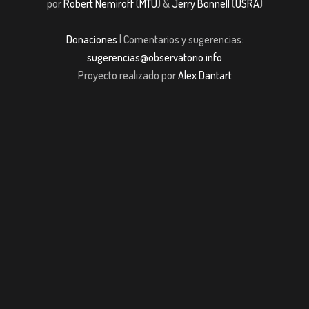
por
Robert Nemiroff
(
MTU
) &
Jerry Bonnell
(
USRA
)
Donaciones
| Comentarios y sugerencias:
sugerencias@observatorio.info
Proyecto realizado por
Alex Dantart
 giriş
casibom giriş
Jojobet
casibom giriş