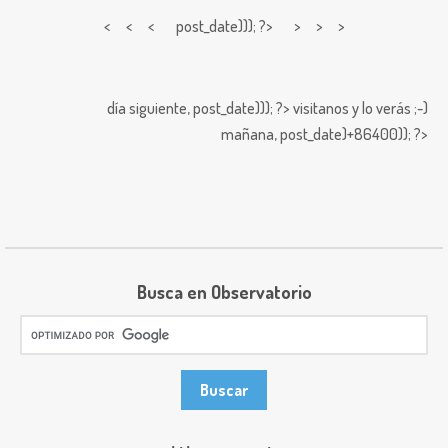
< < <
post_date))); ?> > > >
día siguiente,
post_date))); ?>
visitanos y lo verás ;-)
mañana,
post_date)+86400)); ?>
Busca en Observatorio