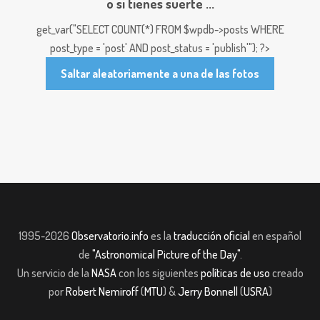
o si tienes suerte ...
get_var("SELECT COUNT(*) FROM $wpdb->posts WHERE
post_type = 'post' AND post_status = 'publish'"); ?>
Saltar aleatoriamente a una de las fotos
1995-2026
Observatorio.info
es la
traducción oficial
en español
de
"Astronomical Picture of the Day"
.
Un servicio de la
NASA
con los siguientes
políticas de uso
creado
por
Robert Nemiroff
(
MTU
) &
Jerry Bonnell
(
USRA
)