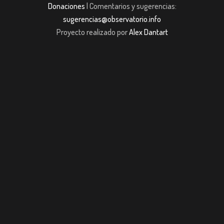
Donaciones
| Comentarios y sugerencias:
sugerencias@observatorio.info
Proyecto realizado por
Alex Dantart
pashabet
Casibom