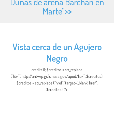
Dunas de arena Barchan en
Marte">
>
Vista cerca de un Agujero
Negro
credits)); $creditos = str_replace
("lib/","http://antwrp.gsfc.nasa.gov/apod/lib/", $creditos);
$creditos = str_replace ("href","target='_blank' href",
$creditos); ?>