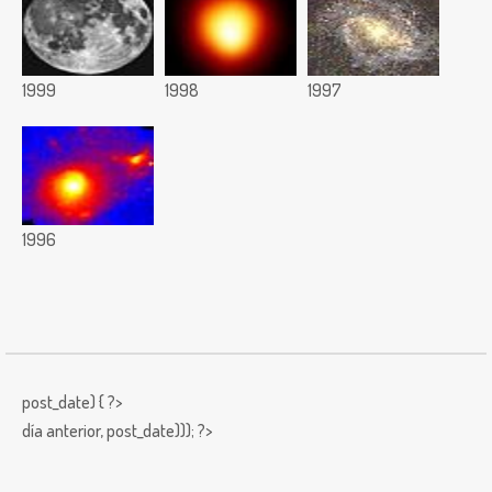
1999
1998
1997
1996
post_date) { ?>
día anterior,
post_date))); ?>