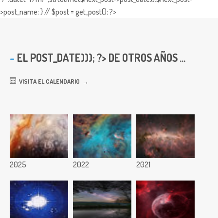
>post_name; } // $post = get_post(); ?>
EL
POST_DATE))); ?> DE OTROS AÑOS ...
VISITA EL CALENDARIO
2025
2022
2021