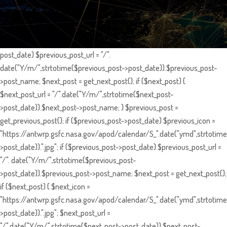
post_date) $previous_post_url = "/".
date("Y/m/",strtotime($previous_post->post_date)).$previous_post-
>post_name; $next_post = get_next_post(); if ($next_post) {
$next_post_url = "/".date("Y/m/",strtotime($next_post-
>post_date)).$next_post->post_name; } $previous_post =
get_previous_post(); if ($previous_post->post_date) $previous_icon =
"https://antwrp.gsfc.nasa.gov/apod/calendar/S_".date("ymd",strtotime
>post_date)).".jpg"; if ($previous_post->post_date) $previous_post_url =
"/". date("Y/m/",strtotime($previous_post-
>post_date)).$previous_post->post_name; $next_post = get_next_post();
if ($next_post) { $next_icon =
"https://antwrp.gsfc.nasa.gov/apod/calendar/S_".date("ymd",strtotime
>post_date)).".jpg"; $next_post_url =
"/".date("Y/m/",strtotime($next_post->post_date)).$next_post-