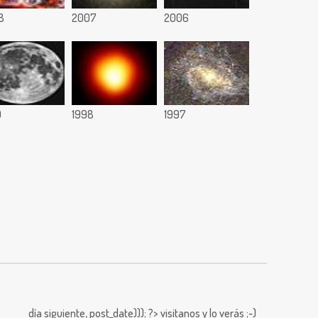
8
2007
2006
9
1998
1997
día siguiente,
post_date))); ?>
visitanos y lo verás ;-)