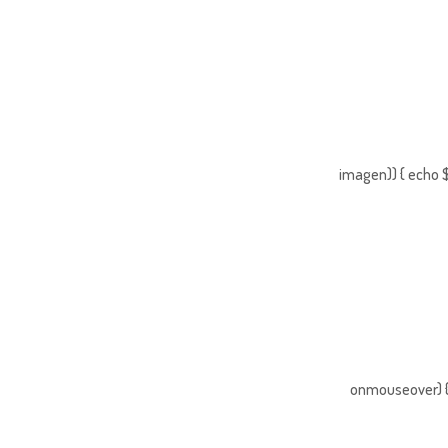
imagen)) { echo $
onmouseover) { 