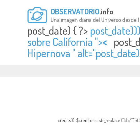
OBSERVATORIO
.info
Una imagen diaria del Universo desde 
post_date) { ?>
post_date)))
sobre California ">
<
post_d
Hipernova " alt="
post_date)
credits)); $creditos = str_replace ("lib/","