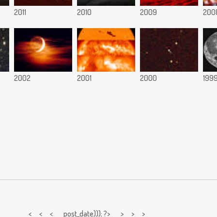
2011
2010
2009
200
2002
2001
2000
199
< < <
post_date))); ?> > > >