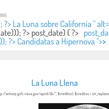
1995
; ?> La Luna sobre California " alt=
ate))); ?>
post_date) { ?>
post_da
)); ?> Candidatas a Hipernova ">
>
La Luna Llena
http://antwrp.gsfc.nasa.gov/apod/lib/", $creditos); $creditos = str_replace (