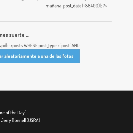
mañana,
post_date)+86400)); ?>
enes suerte ...
pdb->posts WHERE post_type = 'post' AND
ar aleatoriamente a una de las fotos
re of the Day"
.
&
Jerry Bonnell
(
USRA
)