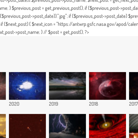
st->post_date)).$previous_post->post_name; $next_post = get_next_post()
e; } $previous_post = get_previous_post(); if ($previous_post->post_da
previous_post->post_date)).".jpg"; if ($previous_post->post_date) $prev
if ($next_post) { $next_icon = "https://antwrp.gsfc.nasa.gov/apod/calen
t_post->post_name; } // $post = get_post(); ?>
2020
2019
2018
201