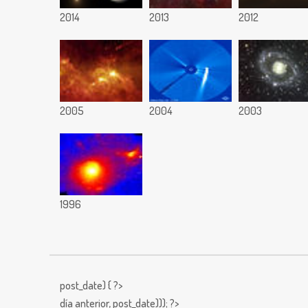
2014
2013
2012
2005
2004
2003
1996
post_date) { ?>
día anterior,
post_date))); ?>