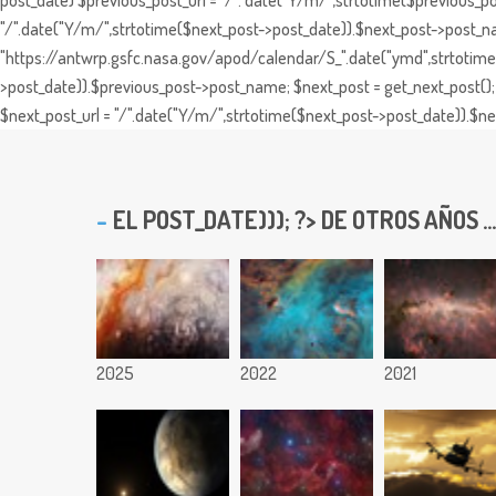
post_date) $previous_post_url = "/". date("Y/m/",strtotime($previous_po
"/".date("Y/m/",strtotime($next_post->post_date)).$next_post->post_nam
"https://antwrp.gsfc.nasa.gov/apod/calendar/S_".date("ymd",strtotime($
>post_date)).$previous_post->post_name; $next_post = get_next_post(); 
$next_post_url = "/".date("Y/m/",strtotime($next_post->post_date)).$nex
EL
POST_DATE))); ?> DE OTROS AÑOS ...
2025
2022
2021