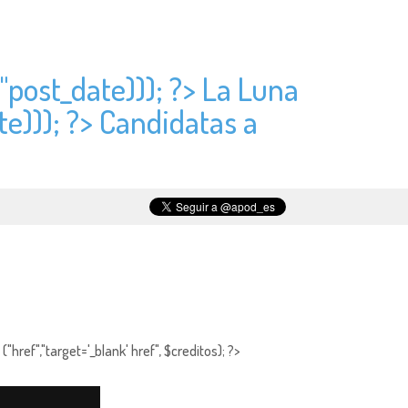
"
post_date))); ?> La Luna
te))); ?> Candidatas a
"href","target='_blank' href", $creditos); ?>