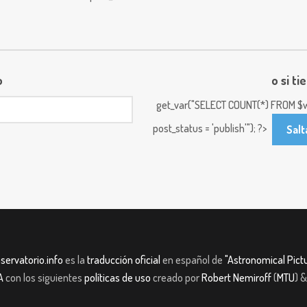
o
o si ti
get_var("SELECT COUNT(*) FROM $w
post_status = 'publish'"); ?>
Salt
servatorio.info
es la
traducción oficial
en español de
"Astronomical Pictu
A
con los siguientes
políticas de uso
creado por
Robert Nemiroff
(
MTU
) 