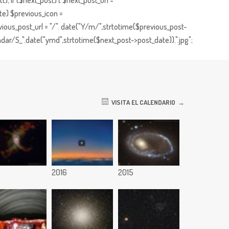
; if ($next_post) { $next_post_url =
te) $previous_icon =
ious_post_url = "/". date("Y/m/",strtotime($previous_post-
dar/S_".date("ymd",strtotime($next_post->post_date)).".jpg";
VISITA EL CALENDARIO
7
2016
2015