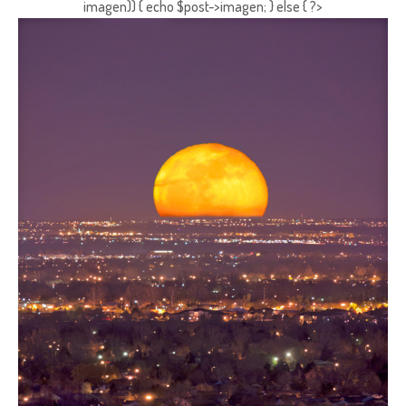
imagen)) { echo $post->imagen; } else { ?>