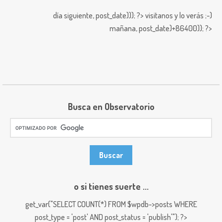
día siguiente,
post_date))); ?>
visitanos y lo verás ;-)
mañana,
post_date)+86400)); ?>
Busca en Observatorio
o si tienes suerte ...
get_var("SELECT COUNT(*) FROM $wpdb->posts WHERE
post_type = 'post' AND post_status = 'publish'"); ?>