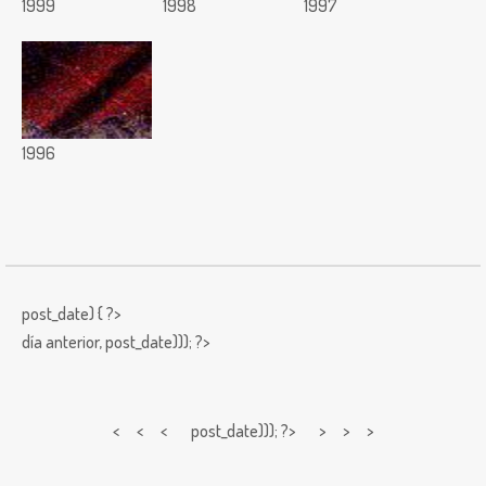
1999
1998
1997
1996
post_date) { ?>
día anterior,
post_date))); ?>
< < <
post_date))); ?> > > >