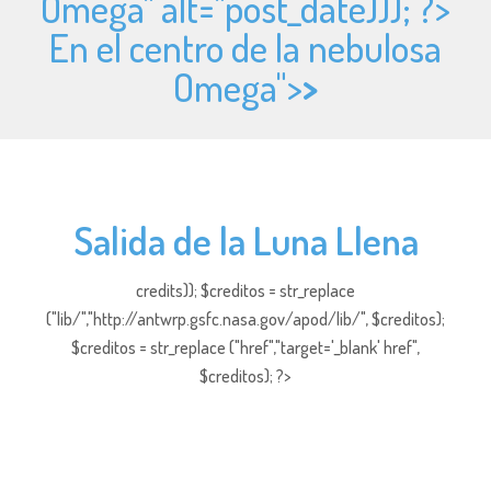
Omega" alt="
post_date))); ?>
En el centro de la nebulosa
Omega">
>
Salida de la Luna Llena
credits)); $creditos = str_replace
("lib/","http://antwrp.gsfc.nasa.gov/apod/lib/", $creditos);
$creditos = str_replace ("href","target='_blank' href",
$creditos); ?>