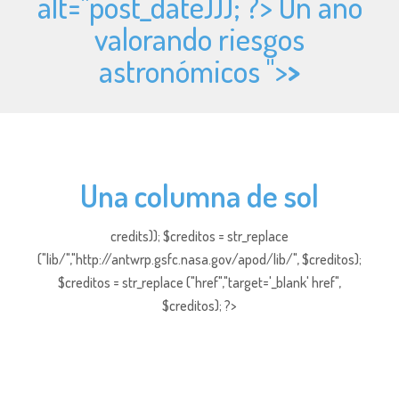
alt="
post_date))); ?> Un año
valorando riesgos
astronómicos ">
>
Una columna de sol
credits)); $creditos = str_replace
("lib/","http://antwrp.gsfc.nasa.gov/apod/lib/", $creditos);
$creditos = str_replace ("href","target='_blank' href",
$creditos); ?>