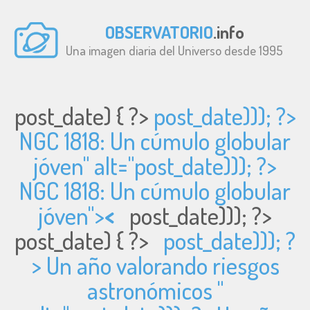
OBSERVATORIO
.info
Una imagen diaria del Universo desde 1995
post_date) { ?>
post_date))); ?>
NGC 1818: Un cúmulo globular
jóven" alt="
post_date))); ?>
NGC 1818: Un cúmulo globular
jóven">
<
post_date))); ?>
post_date) { ?>
post_date))); ?
> Un año valorando riesgos
astronómicos "