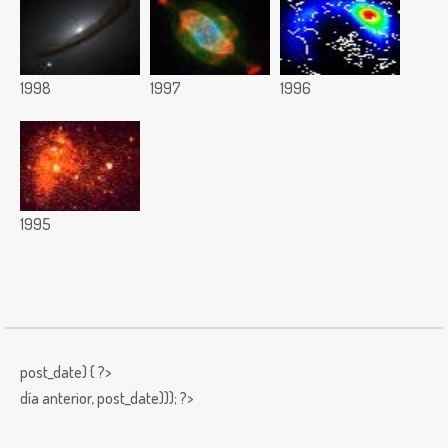
1998
1997
1996
1995
post_date) { ?>
día anterior,
post_date))); ?>