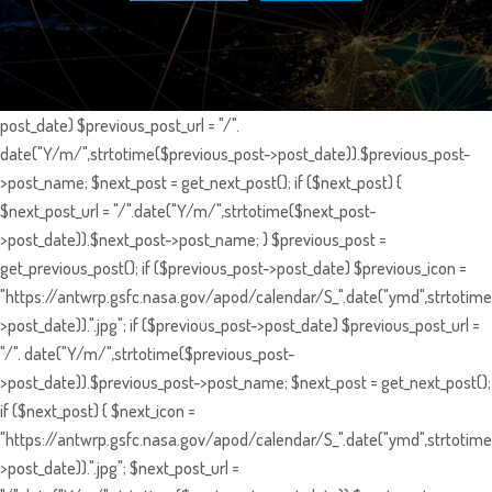
post_date) $previous_post_url = "/".
date("Y/m/",strtotime($previous_post->post_date)).$previous_post-
>post_name; $next_post = get_next_post(); if ($next_post) {
$next_post_url = "/".date("Y/m/",strtotime($next_post-
>post_date)).$next_post->post_name; } $previous_post =
get_previous_post(); if ($previous_post->post_date) $previous_icon =
"https://antwrp.gsfc.nasa.gov/apod/calendar/S_".date("ymd",strtotime
>post_date)).".jpg"; if ($previous_post->post_date) $previous_post_url =
"/". date("Y/m/",strtotime($previous_post-
>post_date)).$previous_post->post_name; $next_post = get_next_post();
if ($next_post) { $next_icon =
"https://antwrp.gsfc.nasa.gov/apod/calendar/S_".date("ymd",strtotime
>post_date)).".jpg"; $next_post_url =