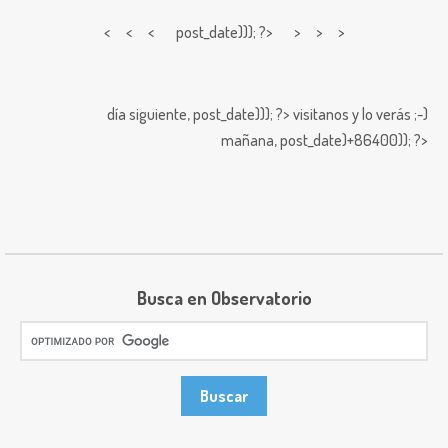
< < <
post_date))); ?> > > >
día siguiente,
post_date))); ?>
visitanos y lo verás ;-)
mañana,
post_date)+86400)); ?>
Busca en Observatorio