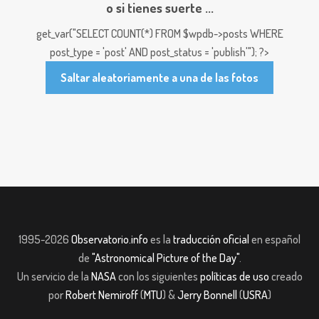
o si tienes suerte ...
get_var("SELECT COUNT(*) FROM $wpdb->posts WHERE
post_type = 'post' AND post_status = 'publish'"); ?>
Saltar aleatoriamente a una de las fotos
1995-2026
Observatorio.info
es la
traducción oficial
en español
de
"Astronomical Picture of the Day"
.
Un servicio de la
NASA
con los siguientes
políticas de uso
creado
por
Robert Nemiroff
(
MTU
) &
Jerry Bonnell
(
USRA
)