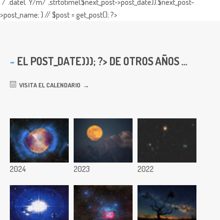
"/".date("Y/m/",strtotime($next_post->post_date)).$next_post-
>post_name; } // $post = get_post(); ?>
EL
POST_DATE))); ?> DE OTROS AÑOS ...
VISITA EL CALENDARIO
2024
2023
2022