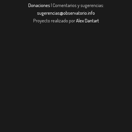
Donaciones
| Comentarios y sugerencias:
sugerencias@observatorio.info
Proyecto realizado por
Alex Dantart
et giriş
casibom giriş
Jojobet
casibom giriş
Jojobet
casibom