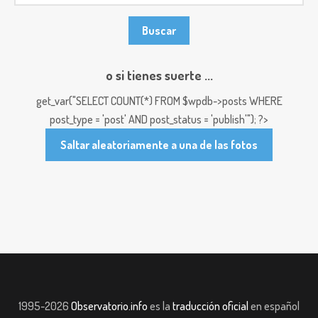
o si tienes suerte ...
get_var("SELECT COUNT(*) FROM $wpdb->posts WHERE
post_type = 'post' AND post_status = 'publish'"); ?>
Saltar aleatoriamente a una de las fotos
1995-2026
Observatorio.info
es la
traducción oficial
en español