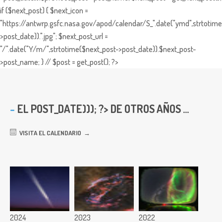
if ($next_post) { $next_icon =
"https://antwrp.gsfc.nasa.gov/apod/calendar/S_".date("ymd",strtotime
>post_date)).".jpg"; $next_post_url =
"/".date("Y/m/",strtotime($next_post->post_date)).$next_post-
>post_name; } // $post = get_post(); ?>
EL
POST_DATE))); ?> DE OTROS AÑOS ...
VISITA EL CALENDARIO
2024
2023
2022