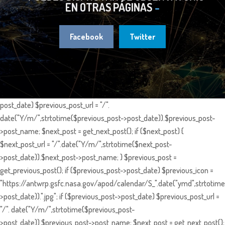
EN OTRAS PÁGINAS
Facebook
Twitter
post_date) $previous_post_url = "/".
date("Y/m/",strtotime($previous_post->post_date)).$previous_post-
>post_name; $next_post = get_next_post(); if ($next_post) {
$next_post_url = "/".date("Y/m/",strtotime($next_post-
>post_date)).$next_post->post_name; } $previous_post =
get_previous_post(); if ($previous_post->post_date) $previous_icon =
"https://antwrp.gsfc.nasa.gov/apod/calendar/S_".date("ymd",strtotime
>post_date)).".jpg"; if ($previous_post->post_date) $previous_post_url =
"/". date("Y/m/",strtotime($previous_post-
>post_date)).$previous_post->post_name; $next_post = get_next_post();