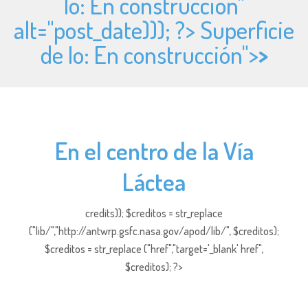
Io: En construcción"
alt="
post_date))); ?> Superficie
de Io: En construcción">
>
En el centro de la Vía
Láctea
credits)); $creditos = str_replace
("lib/","http://antwrp.gsfc.nasa.gov/apod/lib/", $creditos);
$creditos = str_replace ("href","target='_blank' href",
$creditos); ?>