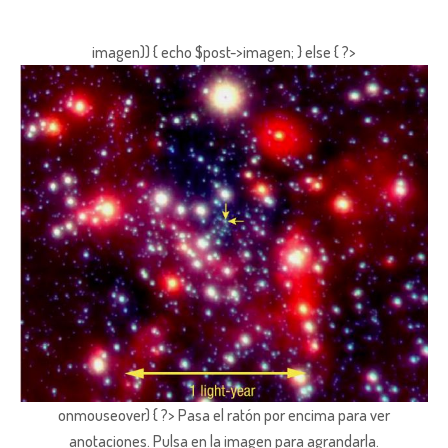
imagen)) { echo $post->imagen; } else { ?>
onmouseover) { ?> Pasa el ratón por encima para ver
anotaciones.
Pulsa en la imagen para agrandarla.