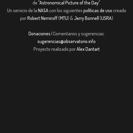
de
"Astronomical Picture of the Day"
.
Un servicio de la
NASA
con los siguientes
políticas de uso
creado
por
Robert Nemiroff
(
MTU
) &
Jerry Bonnell
(
USRA
)
Donaciones
| Comentarios y sugerencias:
sugerencias@observatorio.info
Proyecto realizado por
Alex Dantart
om giriş
casibom giriş
Jojobet
casibom giriş