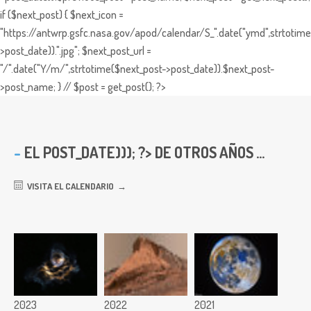
if ($next_post) { $next_icon =
"https://antwrp.gsfc.nasa.gov/apod/calendar/S_".date("ymd",strtotime
>post_date)).".jpg"; $next_post_url =
"/".date("Y/m/",strtotime($next_post->post_date)).$next_post-
>post_name; } // $post = get_post(); ?>
EL
POST_DATE))); ?> DE OTROS AÑOS ...
VISITA EL CALENDARIO
2023
2022
2021