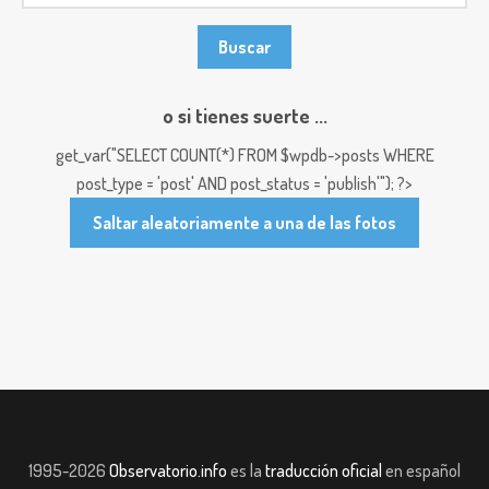
o si tienes suerte ...
get_var("SELECT COUNT(*) FROM $wpdb->posts WHERE
post_type = 'post' AND post_status = 'publish'"); ?>
Saltar aleatoriamente a una de las fotos
1995-2026
Observatorio.info
es la
traducción oficial
en español