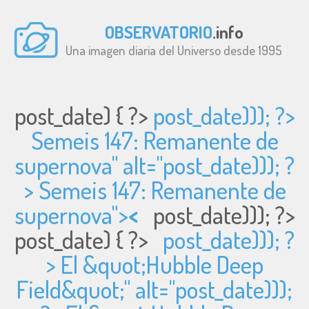
OBSERVATORIO
.info
Una imagen diaria del Universo desde 1995
post_date) { ?>
post_date))); ?>
Semeis 147: Remanente de
supernova" alt="
post_date))); ?
> Semeis 147: Remanente de
supernova">
<
post_date))); ?>
post_date) { ?>
post_date))); ?
> El &quot;Hubble Deep
Field&quot;" alt="
post_date)));