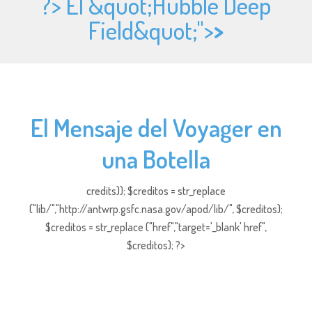
?> El &quot;Hubble Deep
Field&quot;">
>
El Mensaje del Voyager en
una Botella
credits)); $creditos = str_replace
("lib/","http://antwrp.gsfc.nasa.gov/apod/lib/", $creditos);
$creditos = str_replace ("href","target='_blank' href",
$creditos); ?>