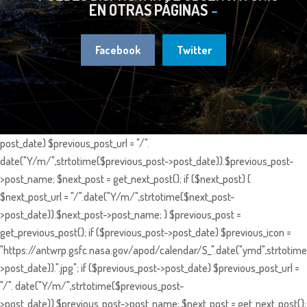
EN OTRAS PÁGINAS
Facebook
Twitter
post_date) $previous_post_url = "/".
date("Y/m/",strtotime($previous_post->post_date)).$previous_post-
>post_name; $next_post = get_next_post(); if ($next_post) {
$next_post_url = "/".date("Y/m/",strtotime($next_post-
>post_date)).$next_post->post_name; } $previous_post =
get_previous_post(); if ($previous_post->post_date) $previous_icon =
"https://antwrp.gsfc.nasa.gov/apod/calendar/S_".date("ymd",strtotime
>post_date)).".jpg"; if ($previous_post->post_date) $previous_post_url =
"/". date("Y/m/",strtotime($previous_post-
>post_date)).$previous_post->post_name; $next_post = get_next_post();