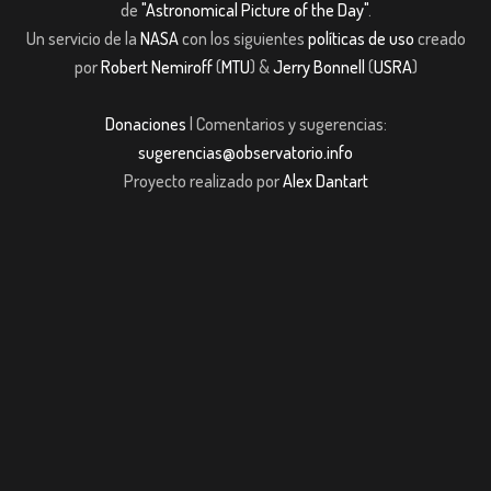
de
"Astronomical Picture of the Day"
.
Un servicio de la
NASA
con los siguientes
políticas de uso
creado
por
Robert Nemiroff
(
MTU
) &
Jerry Bonnell
(
USRA
)
Donaciones
| Comentarios y sugerencias:
sugerencias@observatorio.info
Proyecto realizado por
Alex Dantart
bet giriş
casibom giriş
Jojobet
casibom giriş
Jojobet
casibom