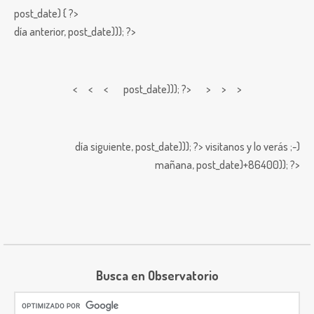
post_date) { ?>
día anterior,
post_date))); ?>
< < <
post_date))); ?> > > >
día siguiente,
post_date))); ?>
visitanos y lo verás ;-)
mañana,
post_date)+86400)); ?>
Busca en Observatorio