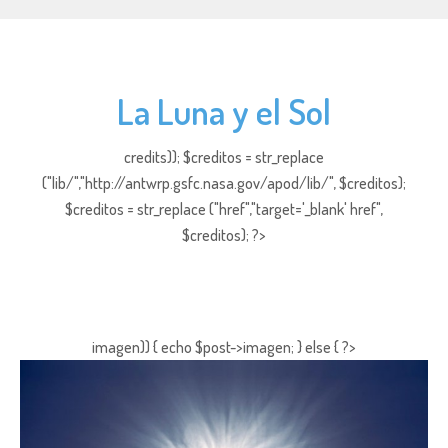
La Luna y el Sol
credits)); $creditos = str_replace
("lib/","http://antwrp.gsfc.nasa.gov/apod/lib/", $creditos);
$creditos = str_replace ("href","target='_blank' href",
$creditos); ?>
imagen)) { echo $post->imagen; } else { ?>