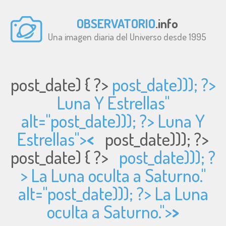
OBSERVATORIO
.info
Una imagen diaria del Universo desde 1995
post_date) { ?>
post_date))); ?>
Luna Y Estrellas"
alt="
post_date))); ?> Luna Y
Estrellas">
<
post_date))); ?>
post_date) { ?>
post_date))); ?
> La Luna oculta a Saturno."
alt="
post_date))); ?> La Luna
oculta a Saturno.">
>