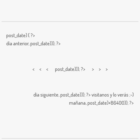
post_date) { ?>
día anterior,
post_date))); ?>
< < <
post_date))); ?> > > >
día siguiente,
post_date))); ?>
visitanos y lo verás ;-)
mañana,
post_date)+86400)); ?>