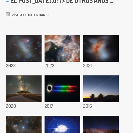
EL
POST_DATE))); ?> DE OTROS AÑOS ...
VISITA EL CALENDARIO
2023
2022
2021
2020
2017
2016