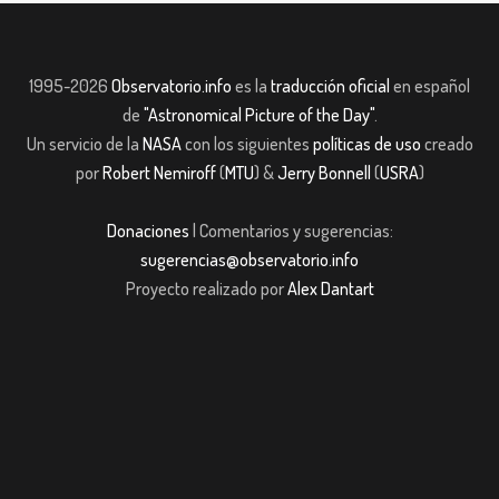
1995-2026
Observatorio.info
es la
traducción oficial
en español
de
"Astronomical Picture of the Day"
.
Un servicio de la
NASA
con los siguientes
políticas de uso
creado
por
Robert Nemiroff
(
MTU
) &
Jerry Bonnell
(
USRA
)
Donaciones
| Comentarios y sugerencias:
sugerencias@observatorio.info
Proyecto realizado por
Alex Dantart
ş
casibom giriş
casibom giriş
Jojobet
casibom giriş