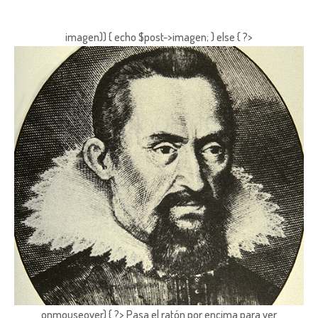
imagen)) { echo $post->imagen; } else { ?>
onmouseover) { ?> Pasa el ratón por encima para ver