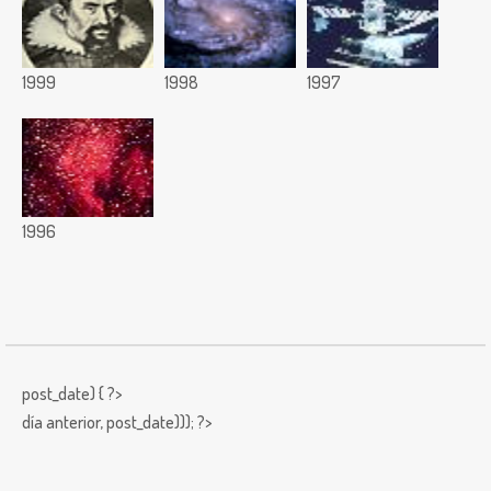
1999
1998
1997
1996
post_date) { ?>
día anterior,
post_date))); ?>