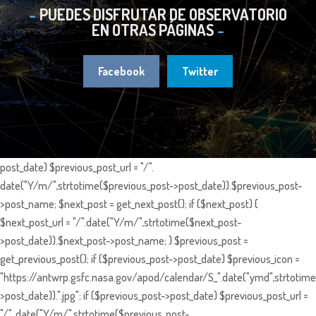
PUEDES DISFRUTAR DE OBSERVATORIO
EN OTRAS PÁGINAS
Facebook
Twitter
post_date) $previous_post_url = "/".
date("Y/m/",strtotime($previous_post->post_date)).$previous_post-
>post_name; $next_post = get_next_post(); if ($next_post) {
$next_post_url = "/".date("Y/m/",strtotime($next_post-
>post_date)).$next_post->post_name; } $previous_post =
get_previous_post(); if ($previous_post->post_date) $previous_icon =
"https://antwrp.gsfc.nasa.gov/apod/calendar/S_".date("ymd",strtotime
>post_date)).".jpg"; if ($previous_post->post_date) $previous_post_url =
"/". date("Y/m/",strtotime($previous_post-