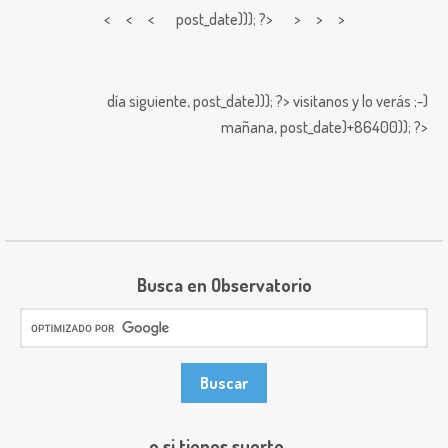
< < <
post_date))); ?> > > >
día siguiente,
post_date))); ?>
visitanos y lo verás ;-)
mañana,
post_date)+86400)); ?>
Busca en Observatorio
o si tienes suerte ...