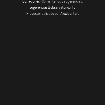
Donaciones
| Comentarios y sugerencias:
sugerencias@observatorio.info
Proyecto realizado por
Alex Dantart
Casibom