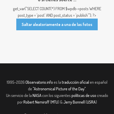
get_var("SELECT COUNT(*) FROM $wpdb->posts WHERE
post_type = 'post' AND post_status = 'publish'"); ?>
Saltar aleatoriamente a una de las fotos
1995-2026
Observatorio.info
es la
traducción oficial
en español
de
"Astronomical Picture of the Day"
.
Un servicio de la
NASA
con los siguientes
políticas de uso
creado
por
Robert Nemiroff
(
MTU
) &
Jerry Bonnell
(
USRA
)