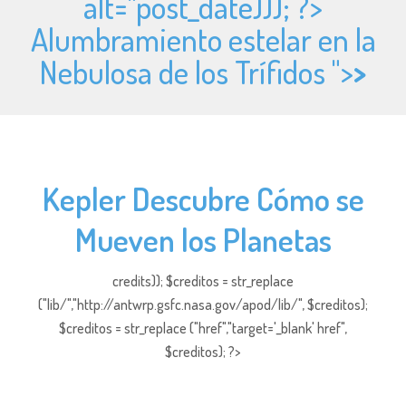
alt="
post_date))); ?>
Alumbramiento estelar en la
Nebulosa de los Trífidos ">
>
Kepler Descubre Cómo se
Mueven los Planetas
credits)); $creditos = str_replace
("lib/","http://antwrp.gsfc.nasa.gov/apod/lib/", $creditos);
$creditos = str_replace ("href","target='_blank' href",
$creditos); ?>