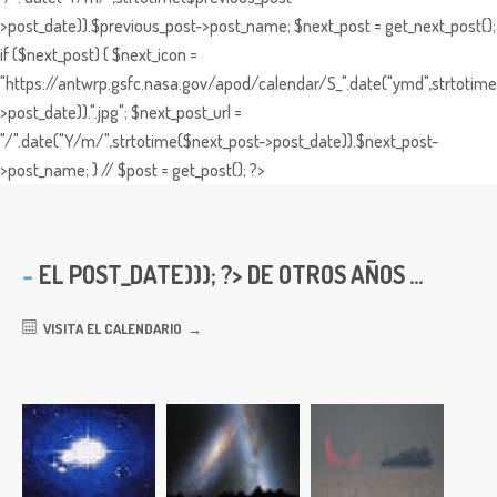
>post_date)).$previous_post->post_name; $next_post = get_next_post();
if ($next_post) { $next_icon =
"https://antwrp.gsfc.nasa.gov/apod/calendar/S_".date("ymd",strtotime
>post_date)).".jpg"; $next_post_url =
"/".date("Y/m/",strtotime($next_post->post_date)).$next_post-
>post_name; } // $post = get_post(); ?>
EL
POST_DATE))); ?> DE OTROS AÑOS ...
VISITA EL CALENDARIO