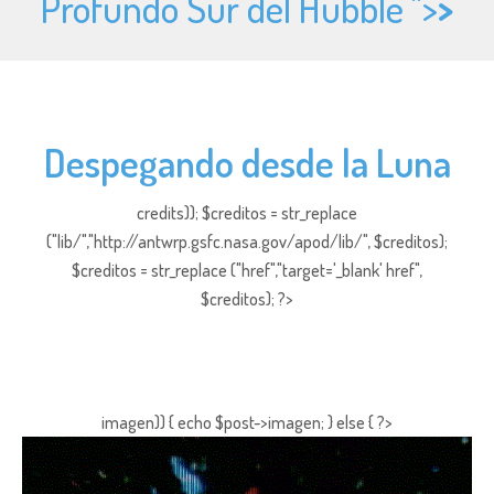
Profundo Sur del Hubble ">
>
Despegando desde la Luna
credits)); $creditos = str_replace
("lib/","http://antwrp.gsfc.nasa.gov/apod/lib/", $creditos);
$creditos = str_replace ("href","target='_blank' href",
$creditos); ?>
imagen)) { echo $post->imagen; } else { ?>