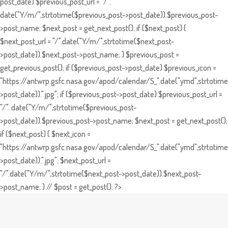
post_date) $previous_post_url = "/".
date("Y/m/",strtotime($previous_post->post_date)).$previous_post-
>post_name; $next_post = get_next_post(); if ($next_post) {
$next_post_url = "/".date("Y/m/",strtotime($next_post-
>post_date)).$next_post->post_name; } $previous_post =
get_previous_post(); if ($previous_post->post_date) $previous_icon =
"https://antwrp.gsfc.nasa.gov/apod/calendar/S_".date("ymd",strtotime
>post_date)).".jpg"; if ($previous_post->post_date) $previous_post_url =
"/". date("Y/m/",strtotime($previous_post-
>post_date)).$previous_post->post_name; $next_post = get_next_post();
if ($next_post) { $next_icon =
"https://antwrp.gsfc.nasa.gov/apod/calendar/S_".date("ymd",strtotime
>post_date)).".jpg"; $next_post_url =
"/".date("Y/m/",strtotime($next_post->post_date)).$next_post-
>post_name; } // $post = get_post(); ?>