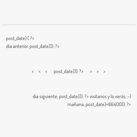
post_date) { ?>
día anterior,
post_date))); ?>
< < <
post_date))); ?> > > >
día siguiente,
post_date))); ?>
visitanos y lo verás ;-)
mañana,
post_date)+86400)); ?>