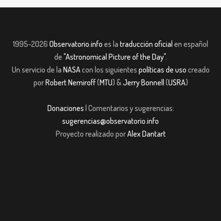
1995-2026
Observatorio.info
es la
traducción oficial
en español
de
"Astronomical Picture of the Day"
.
Un servicio de la
NASA
con los siguientes
políticas de uso
creado
por
Robert Nemiroff
(
MTU
) &
Jerry Bonnell
(
USRA
)
Donaciones
| Comentarios y sugerencias:
sugerencias@observatorio.info
Proyecto realizado por
Alex Dantart
Giriş
jojobet giriş
casibom giriş
casibom giriş
Jojobet
casibom
Grandpasha