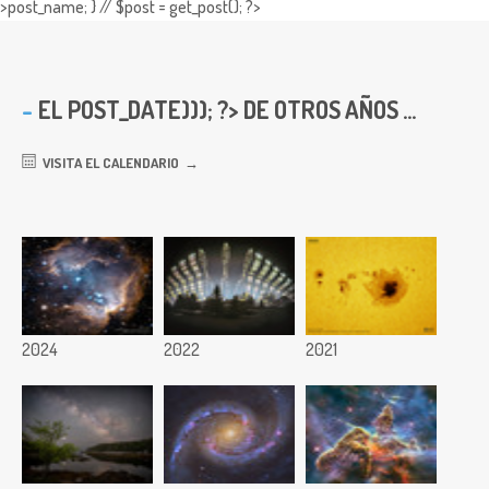
>post_name; } // $post = get_post(); ?>
EL
POST_DATE))); ?> DE OTROS AÑOS ...
VISITA EL CALENDARIO
2024
2022
2021