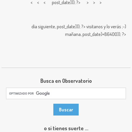
< < <
post_date))); ?> > > >
día siguiente,
post_date))); ?>
visitanos y lo verás ;-)
mañana,
post_date)+86400)); ?>
Busca en Observatorio
o si tienes suerte ...