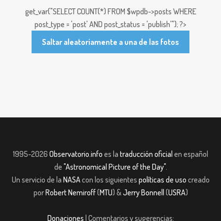
get_var("SELECT COUNT(*) FROM $wpdb->posts WHERE
post_type = 'post' AND post_status = 'publish'"); ?>
Saltar aleatoriamente a una de las fotos
1995-2026
Observatorio.info
es la
traducción oficial
en español
de
"Astronomical Picture of the Day"
.
Un servicio de la
NASA
con los siguientes
políticas de uso
creado
por
Robert Nemiroff
(
MTU
) &
Jerry Bonnell
(
USRA
)
Donaciones
| Comentarios y sugerencias: