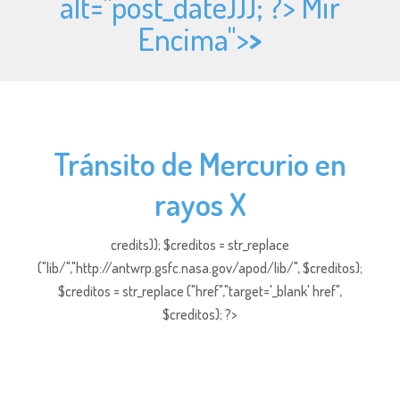
alt="
post_date))); ?> Mir
Encima">
>
Tránsito de Mercurio en
rayos X
credits)); $creditos = str_replace
("lib/","http://antwrp.gsfc.nasa.gov/apod/lib/", $creditos);
$creditos = str_replace ("href","target='_blank' href",
$creditos); ?>