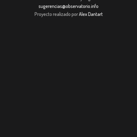
sugerencias@observatorio.info
Proyecto realizado por
Alex Dantart
et
Casibom