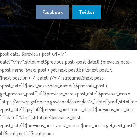
Facebook
Twitter
post_date) $previous_post_url = "/".
date("Y/m/",strtotime($previous_post->post_date)).$previous_post-
>post_name; $next_post = get_next_post(); if ($next_post) {
$next_post_url = "/".date("Y/m/",strtotime($next_post-
>post_date)).$next_post->post_name; } $previous_post =
get_previous_post(); if ($previous_post->post_date) $previous_icon =
"https://antwrp.gsfc.nasa.gov/apod/calendar/S_".date("ymd",strtotime
>post_date)).".jpg"; if ($previous_post->post_date) $previous_post_url =
"/". date("Y/m/",strtotime($previous_post-
>post_date)).$previous_post->post_name; $next_post = get_next_post();
if ($next_post) { $next_icon =