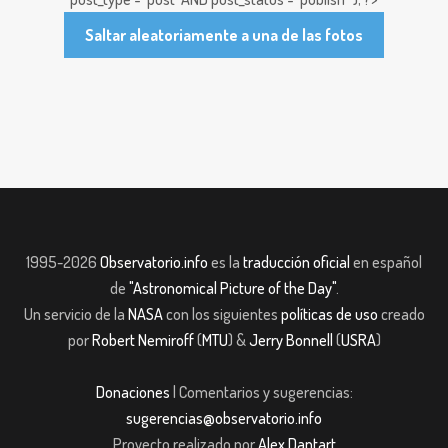
Saltar aleatoriamente a una de las fotos
1995-2026
Observatorio.info
es la
traducción oficial
en español
de
"Astronomical Picture of the Day"
.
Un servicio de la
NASA
con los siguientes
políticas de uso
creado
por
Robert Nemiroff
(
MTU
) &
Jerry Bonnell
(
USRA
)
Donaciones
| Comentarios y sugerencias:
sugerencias@observatorio.info
Proyecto realizado por
Alex Dantart