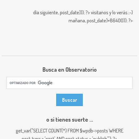
día siguiente,
post_date))); ?>
visitanos y lo verás ;-)
mañana,
post_date)+86400)); ?>
Busca en Observatorio
o si tienes suerte ...
get_var("SELECT COUNT(*) FROM $wpdb->posts WHERE
post_type = 'post' AND post_status = 'publish'"); ?>