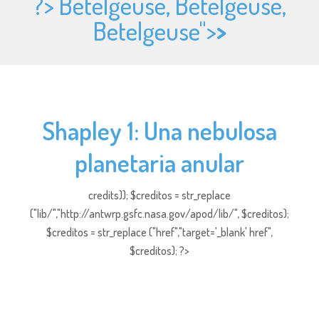
?> Betelgeuse, Betelgeuse,
Betelgeuse">
>
Shapley 1: Una nebulosa
planetaria anular
credits)); $creditos = str_replace
("lib/","http://antwrp.gsfc.nasa.gov/apod/lib/", $creditos);
$creditos = str_replace ("href","target='_blank' href",
$creditos); ?>