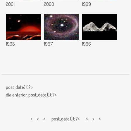
2001
2000
1999
1998
1997
1996
post_date) { ?>
día anterior,
post_date))); ?>
< < <
post_date))); ?> > > >