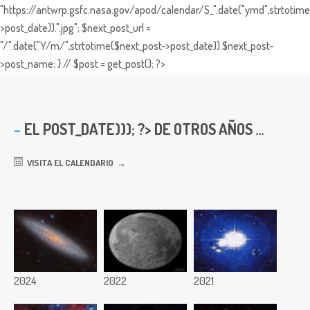
"https://antwrp.gsfc.nasa.gov/apod/calendar/S_".date("ymd",strtotime
>post_date)).".jpg"; $next_post_url =
"/".date("Y/m/",strtotime($next_post->post_date)).$next_post-
>post_name; } // $post = get_post(); ?>
EL
POST_DATE))); ?> DE OTROS AÑOS ...
VISITA EL CALENDARIO
2024
2022
2021