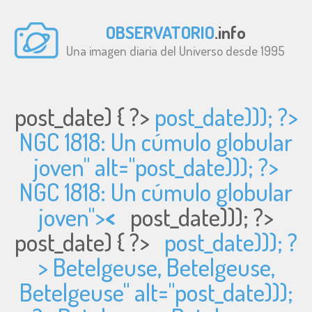
OBSERVATORIO
.info
Una imagen diaria del Universo desde 1995
post_date) { ?>
post_date))); ?>
NGC 1818: Un cúmulo globular
joven" alt="
post_date))); ?>
NGC 1818: Un cúmulo globular
joven">
<
post_date))); ?>
post_date) { ?>
post_date))); ?
> Betelgeuse, Betelgeuse,
Betelgeuse" alt="
post_date)));