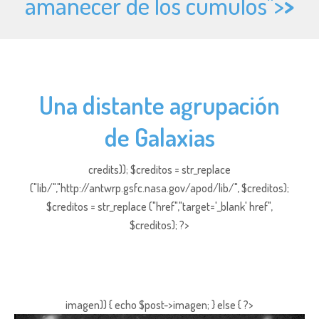
amanecer de los cúmulos">
>
Una distante agrupación
de Galaxias
credits)); $creditos = str_replace
("lib/","http://antwrp.gsfc.nasa.gov/apod/lib/", $creditos);
$creditos = str_replace ("href","target='_blank' href",
$creditos); ?>
imagen)) { echo $post->imagen; } else { ?>