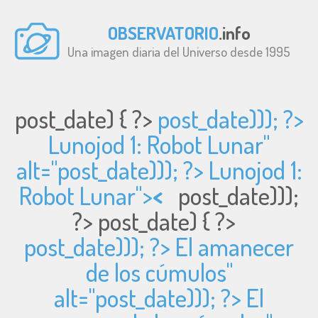
OBSERVATORIO
.info
Una imagen diaria del Universo desde 1995
post_date) { ?>
post_date))); ?>
Lunojod 1: Robot Lunar"
alt="
post_date))); ?> Lunojod 1:
Robot Lunar">
<
post_date)));
?>
post_date) { ?>
post_date))); ?> El amanecer
de los cúmulos"
alt="
post_date))); ?> El