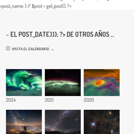
>post_name; } // $post = get_post(); ?>
EL
POST_DATE))); ?> DE OTROS AÑOS ...
VISITA EL CALENDARIO
2024
2021
2020