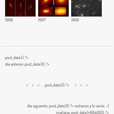
1998
1997
1996
post_date) { ?>
día anterior,
post_date))); ?>
< < <
post_date))); ?> > > >
día siguiente,
post_date))); ?>
visitanos y lo verás ;-)
mañana,
post_date)+86400)); ?>