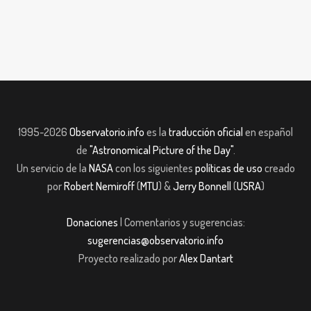
1995-2026
Observatorio.info
es la
traducción oficial
en español
de
"Astronomical Picture of the Day"
.
Un servicio de la
NASA
con los siguientes
políticas de uso
creado
por
Robert Nemiroff
(
MTU
) &
Jerry Bonnell
(
USRA
)
Donaciones
| Comentarios y sugerencias:
sugerencias@observatorio.info
Proyecto realizado por
Alex Dantart
asibom giriş
casibom giriş
Jojobet
casibom giriş