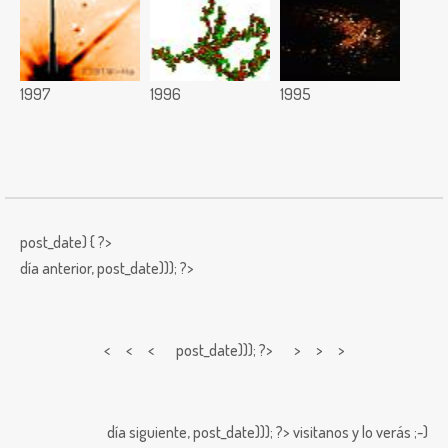
1997
1996
1995
post_date) { ?>
día anterior,
post_date))); ?>
< < <
post_date))); ?> > > >
día siguiente,
post_date))); ?>
visitanos y lo verás ;-)