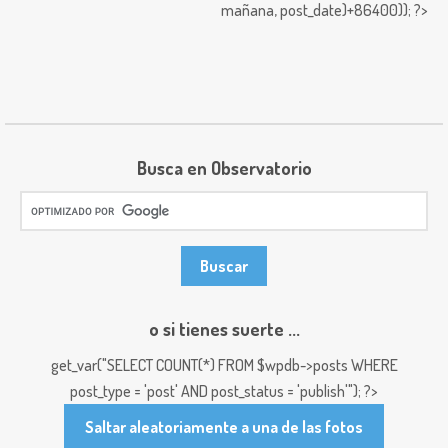
mañana,
post_date)+86400)); ?>
Busca en Observatorio
o si tienes suerte ...
get_var("SELECT COUNT(*) FROM $wpdb->posts WHERE
post_type = 'post' AND post_status = 'publish'"); ?>
Saltar aleatoriamente a una de las fotos