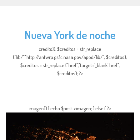
Nueva York de noche
credits)); $creditos = str_replace
("lib/","http://antwrp.gsfc.nasa.gov/apod/lib/", $creditos);
$creditos = str_replace ("href","target='_blank' href",
$creditos); ?>
imagen)) { echo $post->imagen; } else { ?>