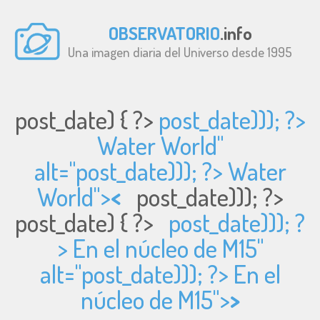
OBSERVATORIO
.info
Una imagen diaria del Universo desde 1995
post_date) { ?>
post_date))); ?>
Water World"
alt="
post_date))); ?> Water
World">
<
post_date))); ?>
post_date) { ?>
post_date))); ?
> En el núcleo de M15"
alt="
post_date))); ?> En el
núcleo de M15">
>