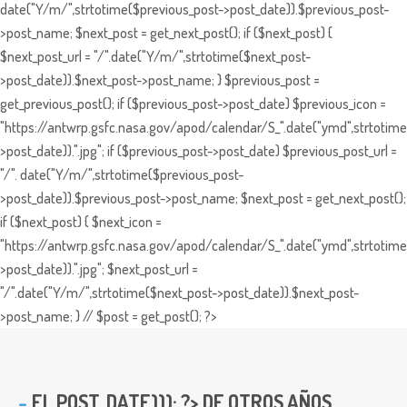
date("Y/m/",strtotime($previous_post->post_date)).$previous_post-
>post_name; $next_post = get_next_post(); if ($next_post) {
$next_post_url = "/".date("Y/m/",strtotime($next_post-
>post_date)).$next_post->post_name; } $previous_post =
get_previous_post(); if ($previous_post->post_date) $previous_icon =
"https://antwrp.gsfc.nasa.gov/apod/calendar/S_".date("ymd",strtotime
>post_date)).".jpg"; if ($previous_post->post_date) $previous_post_url =
"/". date("Y/m/",strtotime($previous_post-
>post_date)).$previous_post->post_name; $next_post = get_next_post();
if ($next_post) { $next_icon =
"https://antwrp.gsfc.nasa.gov/apod/calendar/S_".date("ymd",strtotime
>post_date)).".jpg"; $next_post_url =
"/".date("Y/m/",strtotime($next_post->post_date)).$next_post-
>post_name; } // $post = get_post(); ?>
EL
POST_DATE))); ?> DE OTROS AÑOS ...