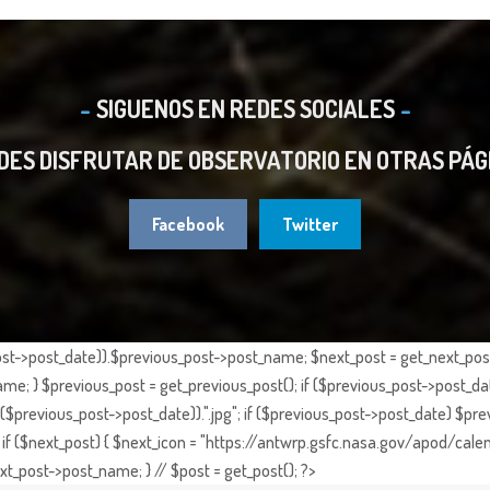
SIGUENOS EN REDES SOCIALES
DES DISFRUTAR DE OBSERVATORIO EN OTRAS PÁG
Facebook
Twitter
st->post_date)).$previous_post->post_name; $next_post = get_next_post()
e; } $previous_post = get_previous_post(); if ($previous_post->post_da
previous_post->post_date)).".jpg"; if ($previous_post->post_date) $prev
if ($next_post) { $next_icon = "https://antwrp.gsfc.nasa.gov/apod/calen
t_post->post_name; } // $post = get_post(); ?>