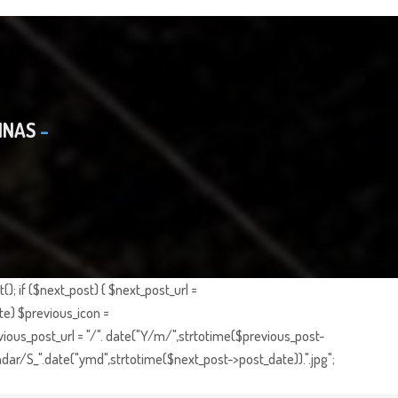
INAS
; if ($next_post) { $next_post_url =
te) $previous_icon =
ious_post_url = "/". date("Y/m/",strtotime($previous_post-
dar/S_".date("ymd",strtotime($next_post->post_date)).".jpg";