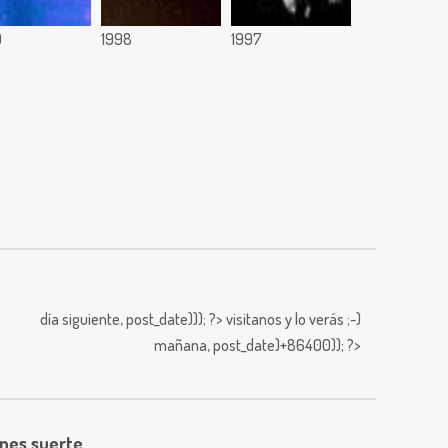
9
1998
1997
día siguiente,
post_date))); ?>
visitanos y lo verás ;-)
mañana,
post_date)+86400)); ?>
enes suerte ...