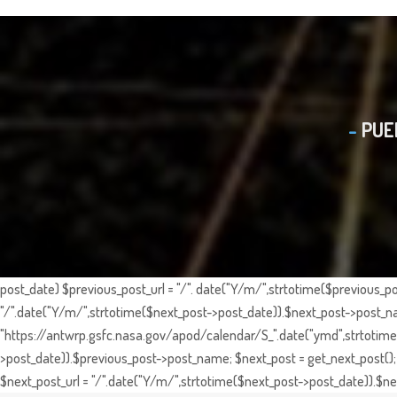
PUE
post_date) $previous_post_url = "/". date("Y/m/",strtotime($previous_po
"/".date("Y/m/",strtotime($next_post->post_date)).$next_post->post_nam
"https://antwrp.gsfc.nasa.gov/apod/calendar/S_".date("ymd",strtotime($
>post_date)).$previous_post->post_name; $next_post = get_next_post(); 
$next_post_url = "/".date("Y/m/",strtotime($next_post->post_date)).$nex