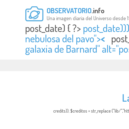
OBSERVATORIO
.info
Una imagen diaria del Universo desde 
post_date) { ?>
post_date)))
nebulosa del pavo">
<
post
galaxia de Barnard" alt="
po
L
credits)); $creditos = str_replace ("lib/","