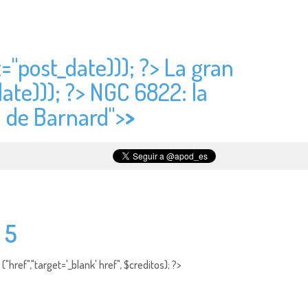
t="
post_date))); ?> La gran
ate))); ?> NGC 6822: la
a de Barnard">
>
 5
"href","target='_blank' href", $creditos); ?>