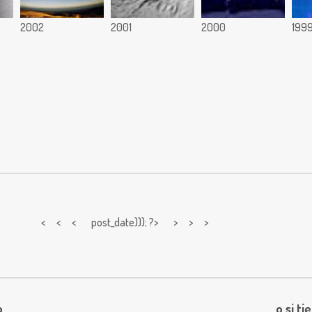
2002
2001
2000
199
< < <
post_date))); ?> > > >
o
o si ti