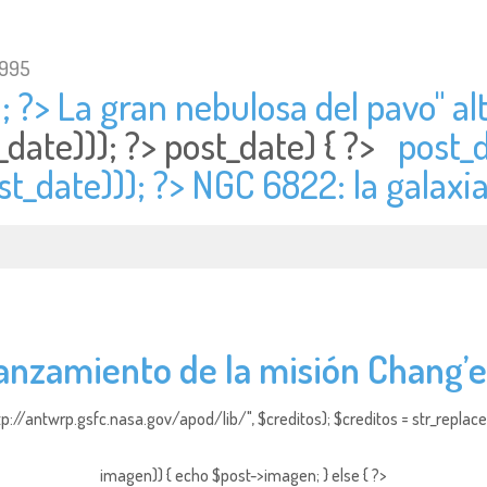
1995
; ?> La gran nebulosa del pavo" al
_date))); ?>
post_date) { ?>
post_d
st_date))); ?> NGC 6822: la galaxi
anzamiento de la misión Chang’e
http://antwrp.gsfc.nasa.gov/apod/lib/", $creditos); $creditos = str_replace (
imagen)) { echo $post->imagen; } else { ?>