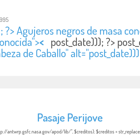
1995
); ?> Agujeros negros de masa cono
onocida">
<
post_date))); ?>
post_
beza de Caballo" alt="
post_date)))
Pasaje Perijove
http://antwrp.gsfc.nasa.gov/apod/lib/", $creditos); $creditos = str_replace (