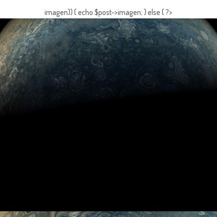
imagen)) { echo $post->imagen; } else { ?>