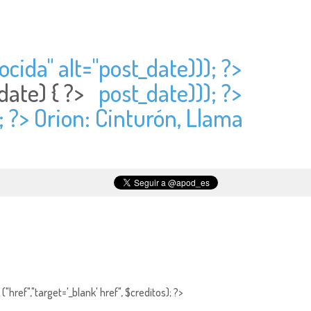
cida" alt="
post_date))); ?>
date) { ?>
post_date))); ?>
; ?> Orion: Cinturón, Llama
"href","target='_blank' href", $creditos); ?>