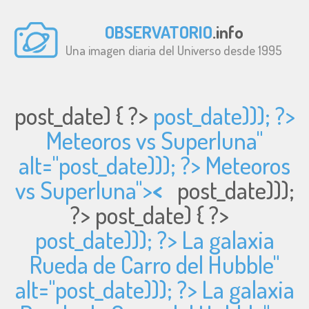
OBSERVATORIO
.info
Una imagen diaria del Universo desde 1995
post_date) { ?>
post_date))); ?>
Meteoros vs Superluna"
alt="
post_date))); ?> Meteoros
vs Superluna">
<
post_date)));
?>
post_date) { ?>
post_date))); ?> La galaxia
Rueda de Carro del Hubble"
alt="
post_date))); ?> La galaxia