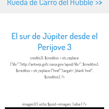
Rueda de Carro del Hubble">
>
El sur de Júpiter desde el
Perijove 3
credits)); $creditos = str_replace
("lib/","http://antwrp.gsfc.nasa.gov/apod/lib/", $creditos);
$creditos = str_replace ("href","target='_blank' href",
$creditos); ?>
imagen)) { echo $post->imagen; } else { ?>