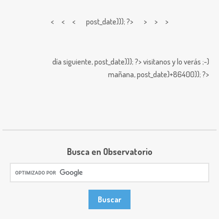
< < <
post_date))); ?> > > >
día siguiente,
post_date))); ?>
visitanos y lo verás ;-)
mañana,
post_date)+86400)); ?>
Busca en Observatorio