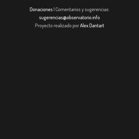
Donaciones
| Comentarios y sugerencias:
sugerencias@observatorio.info
Proyecto realizado por
Alex Dantart
et giriş
casibom giriş
casibom giriş
casibom
Grandpashabet