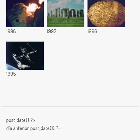
1998
1997
1996
1995
post_date) { ?>
día anterior,
post_date))); ?>