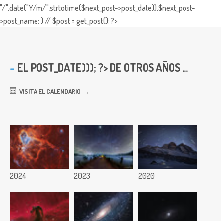
"/".date("Y/m/",strtotime($next_post->post_date)).$next_post-
>post_name; } // $post = get_post(); ?>
EL
POST_DATE))); ?> DE OTROS AÑOS ...
VISITA EL CALENDARIO
2024
2023
2020