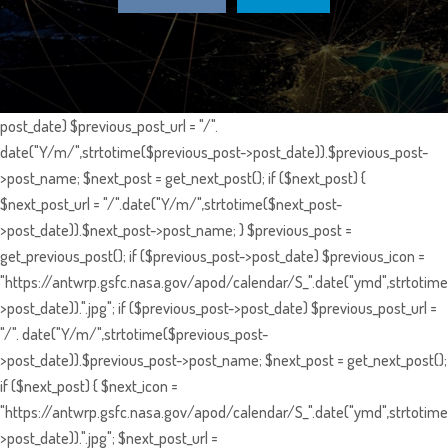
post_date) $previous_post_url = "/".
date("Y/m/",strtotime($previous_post->post_date)).$previous_post-
>post_name; $next_post = get_next_post(); if ($next_post) {
$next_post_url = "/".date("Y/m/",strtotime($next_post-
>post_date)).$next_post->post_name; } $previous_post =
get_previous_post(); if ($previous_post->post_date) $previous_icon =
"https://antwrp.gsfc.nasa.gov/apod/calendar/S_".date("ymd",strtotime
>post_date)).".jpg"; if ($previous_post->post_date) $previous_post_url =
"/". date("Y/m/",strtotime($previous_post-
>post_date)).$previous_post->post_name; $next_post = get_next_post();
if ($next_post) { $next_icon =
"https://antwrp.gsfc.nasa.gov/apod/calendar/S_".date("ymd",strtotime
>post_date)).".jpg"; $next_post_url =