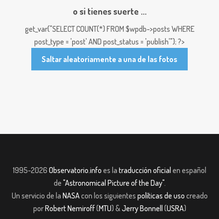
o si tienes suerte ...
get_var("SELECT COUNT(*) FROM $wpdb->posts WHERE
post_type = 'post' AND post_status = 'publish'"); ?>
Saltar aleatoriamente a una de las fotos
1995-2026
Observatorio.info
es la
traducción oficial
en español
de
"Astronomical Picture of the Day"
.
Un servicio de la
NASA
con los siguientes
políticas de uso
creado
por
Robert Nemiroff
(
MTU
) &
Jerry Bonnell
(
USRA
)