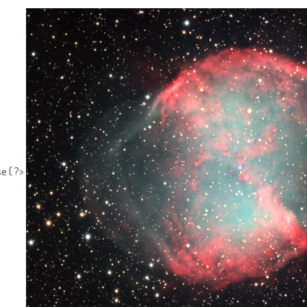
e { ?>