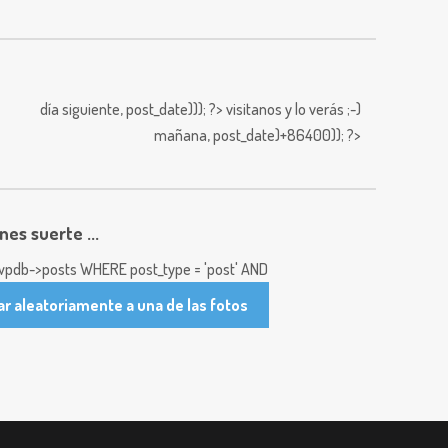
día siguiente,
post_date))); ?>
visitanos y lo verás ;-)
mañana,
post_date)+86400)); ?>
enes suerte ...
pdb->posts WHERE post_type = 'post' AND
ar aleatoriamente a una de las fotos