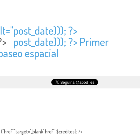
lt="
post_date))); ?>
 ?>
post_date))); ?> Primer
 paseo espacial
"href","target='_blank' href", $creditos); ?>