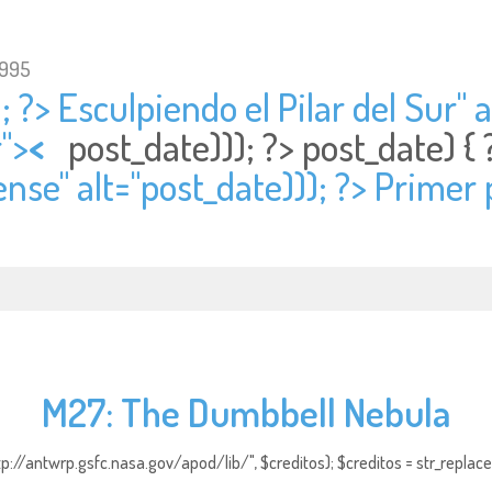
1995
; ?> Esculpiendo el Pilar del Sur" a
r">
<
post_date))); ?>
post_date) {
nse" alt="
post_date))); ?> Primer
M27: The Dumbbell Nebula
http://antwrp.gsfc.nasa.gov/apod/lib/", $creditos); $creditos = str_replace (