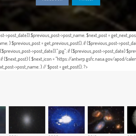
st->post_date)).$previous_post->post_name; $next_post = get_next_post()
e; } $previous_post = get_previous_post(); if ($previous_post->post_da
previous_post->post_date)).".jpg"; if ($previous_post->post_date) $prev
if ($next_post) { $next_icon = "https://antwrp.gsfc.nasa.gov/apod/calen
t_post->post_name; } // $post = get_post(); ?>