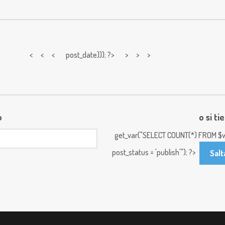
< < <
post_date))); ?> > > >
o
o si ti
get_var("SELECT COUNT(*) FROM $w
post_status = 'publish'"); ?>
Salt