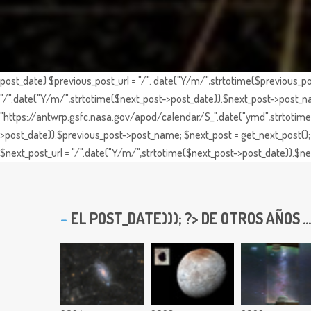
post_date) $previous_post_url = "/". date("Y/m/",strtotime($previous_po
"/".date("Y/m/",strtotime($next_post->post_date)).$next_post->post_nam
"https://antwrp.gsfc.nasa.gov/apod/calendar/S_".date("ymd",strtotime($
>post_date)).$previous_post->post_name; $next_post = get_next_post(); 
$next_post_url = "/".date("Y/m/",strtotime($next_post->post_date)).$nex
EL
POST_DATE))); ?> DE OTROS AÑOS ...