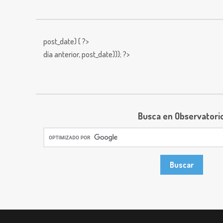
post_date) { ?>
día anterior,
post_date))); ?>
Busca en Observatori