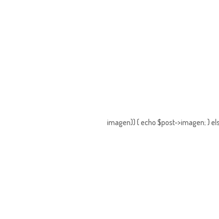
imagen)) { echo $post->imagen; } els