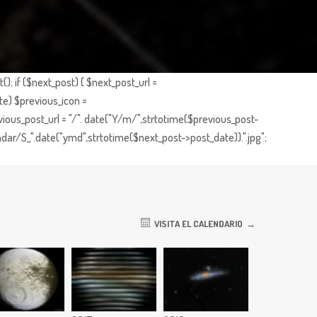
; if ($next_post) { $next_post_url =
te) $previous_icon =
ious_post_url = "/". date("Y/m/",strtotime($previous_post-
dar/S_".date("ymd",strtotime($next_post->post_date)).".jpg";
VISITA EL CALENDARIO