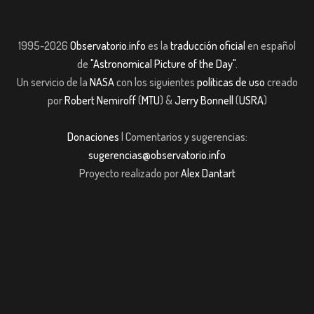
1995-2026
Observatorio.info
es la
traducción oficial
en español
de
"Astronomical Picture of the Day"
.
Un servicio de la
NASA
con los siguientes
políticas de uso
creado
por
Robert Nemiroff
(
MTU
) &
Jerry Bonnell
(
USRA
)
Donaciones
| Comentarios y sugerencias:
sugerencias@observatorio.info
Proyecto realizado por
Alex Dantart
sibom giriş
casibom giriş
Jojobet
casibom giriş