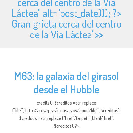
cerca del centro de la Vía
Láctea" alt="
post_date))); ?>
Gran grieta cerca del centro
de la Vía Láctea">
>
M63: la galaxia del girasol
desde el Hubble
credits)); $creditos = str_replace
("lib/","http://antwrp.gsfc.nasa.gov/apod/lib/", $creditos);
$creditos = str_replace ("href","target='_blank' href",
$creditos); ?>