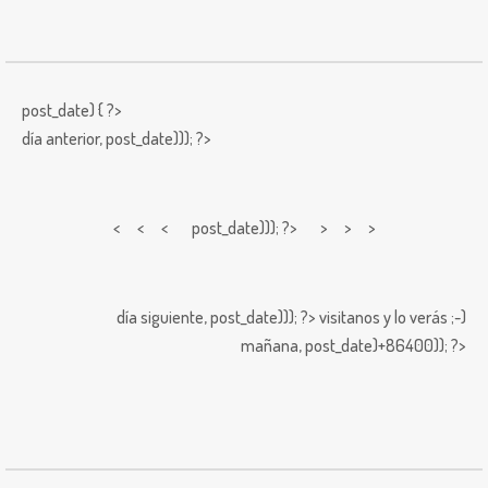
post_date) { ?>
día anterior,
post_date))); ?>
< < <
post_date))); ?> > > >
día siguiente,
post_date))); ?>
visitanos y lo verás ;-)
mañana,
post_date)+86400)); ?>