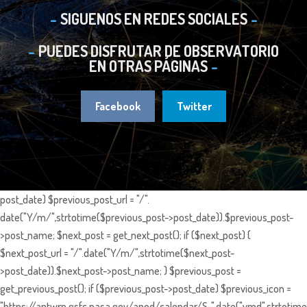
SIGUENOS EN REDES SOCIALES
PUEDES DISFRUTAR DE OBSERVATORIO
EN OTRAS PÁGINAS
Facebook
Twitter
post_date) $previous_post_url = "/".
date("Y/m/",strtotime($previous_post->post_date)).$previous_post-
>post_name; $next_post = get_next_post(); if ($next_post) {
$next_post_url = "/".date("Y/m/",strtotime($next_post-
>post_date)).$next_post->post_name; } $previous_post =
get_previous_post(); if ($previous_post->post_date) $previous_icon =
"https://antwrp.gsfc.nasa.gov/apod/calendar/S_".date("ymd",strtotime