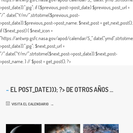
>post_date)).".jpg"; if ($previous_post->post_date) $previous_post_url =
"/". date("Y/m/",strtotime($previous_post-
>post_date)).$previous_post->post_name; $next_post = get_next_post();
if ($next_post) { $next_icon =
"https://antwrp.gsfc.nasa.gov/apod/calendar/S_".date("ymd",strtotime
>post_date)).".jpg"; $next_post_url =
"/".date("Y/m/",strtotime($next_post->post_date)).$next_post-
>post_name; } // $post = get_post(); ?>
EL
POST_DATE))); ?> DE OTROS AÑOS ...
VISITA EL CALENDARIO