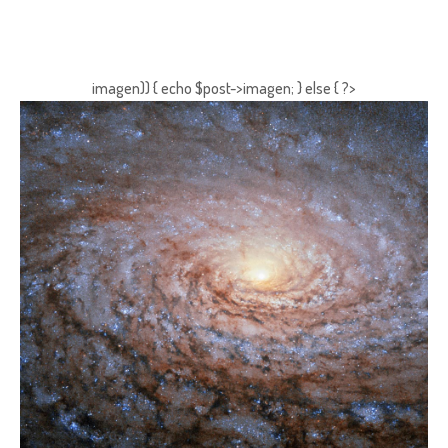
imagen)) { echo $post->imagen; } else { ?>