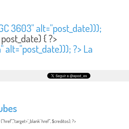
GC 3603" alt="
post_date)));
>
post_date) { ?>
 alt="
post_date))); ?> La
nubes
"href","target='_blank' href", $creditos); ?>