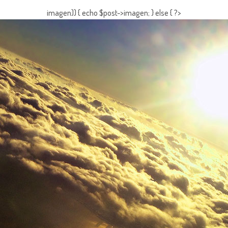
imagen)) { echo $post->imagen; } else { ?>