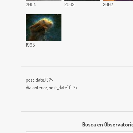
2004
2003
2002
1995
post_date) { ?>
día anterior,
post_date))); ?>
Busca en Observatori