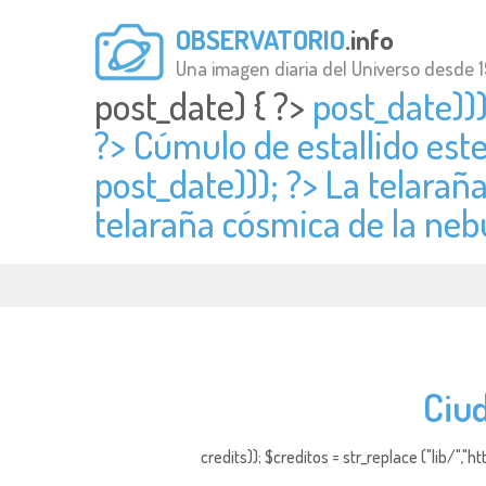
OBSERVATORIO
.info
Una imagen diaria del Universo desde 
post_date) { ?>
post_date)))
?> Cúmulo de estallido est
post_date))); ?> La telarañ
telaraña cósmica de la neb
Ciud
credits)); $creditos = str_replace ("lib/","