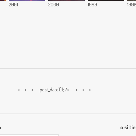
2001
2000
1999
199
< < <
post_date))); ?> > > >
o
o si ti