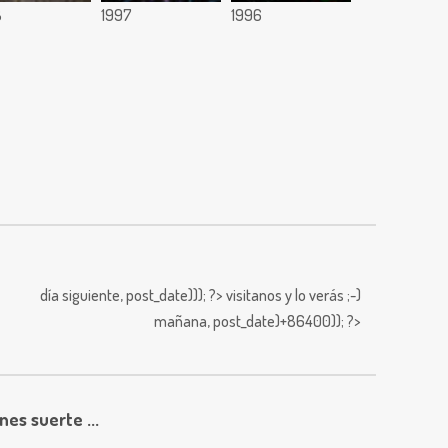
8
1997
1996
día siguiente,
post_date))); ?>
visitanos y lo verás ;-)
mañana,
post_date)+86400)); ?>
enes suerte ...