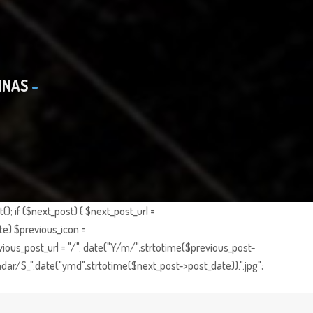
INAS
; if ($next_post) { $next_post_url =
te) $previous_icon =
ious_post_url = "/". date("Y/m/",strtotime($previous_post-
dar/S_".date("ymd",strtotime($next_post->post_date)).".jpg";