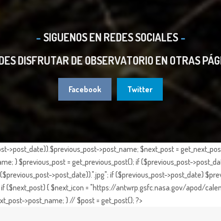
SIGUENOS EN REDES SOCIALES
DES DISFRUTAR DE OBSERVATORIO EN OTRAS PÁG
Facebook
Twitter
st->post_date)).$previous_post->post_name; $next_post = get_next_post()
e; } $previous_post = get_previous_post(); if ($previous_post->post_da
previous_post->post_date)).".jpg"; if ($previous_post->post_date) $prev
if ($next_post) { $next_icon = "https://antwrp.gsfc.nasa.gov/apod/calen
t_post->post_name; } // $post = get_post(); ?>