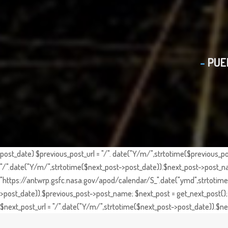
PUE
post_date) $previous_post_url = "/". date("Y/m/",strtotime($previous_po
"/".date("Y/m/",strtotime($next_post->post_date)).$next_post->post_nam
"https://antwrp.gsfc.nasa.gov/apod/calendar/S_".date("ymd",strtotime($
>post_date)).$previous_post->post_name; $next_post = get_next_post(); 
$next_post_url = "/".date("Y/m/",strtotime($next_post->post_date)).$nex