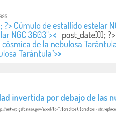
1995
; ?> Cúmulo de estallido estelar N
elar NGC 3603">
<
post_date))); ?
a cósmica de la nebulosa Tarántula"
ulosa Tarántula">
>
ad invertida por debajo de las 
http://antwrp.gsfc.nasa.gov/apod/lib/", $creditos); $creditos = str_replace (