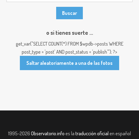
o si tienes suerte ...
get_var("SELECT COUNT(*) FROM $wpdb->posts WHERE
post_type = 'post' AND post_status = 'publish'"); ?>
Saltar aleatoriamente a una de las fotos
1995-2026
Observatorio.info
es la
traducción oficial
en español