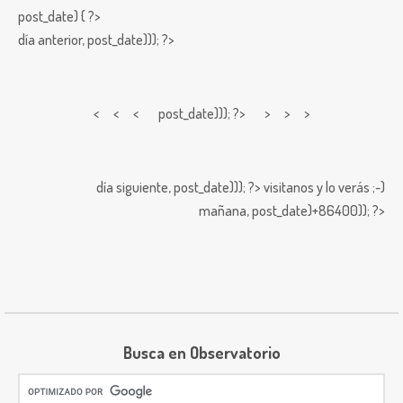
post_date) { ?>
día anterior,
post_date))); ?>
< < <
post_date))); ?> > > >
día siguiente,
post_date))); ?>
visitanos y lo verás ;-)
mañana,
post_date)+86400)); ?>
Busca en Observatorio