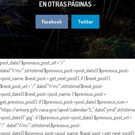
EN OTRAS PÁGINAS
Facebook
Twitter
post_date) $previous_post_url = "/".
date("Y/m/",strtotime($previous_post->post_date)).$previous_post-
>post_name; $next_post = get_next_post(); if ($next_post) {
$next_post_url = "/".date("Y/m/",strtotime($next_post-
>post_date)).$next_post->post_name; } $previous_post =
get_previous_post(); if ($previous_post->post_date) $previous_icon =
"https://antwrp.gsfc.nasa.gov/apod/calendar/S_".date("ymd",strtotime
>post_date)).".jpg"; if ($previous_post->post_date) $previous_post_url =
"/". date("Y/m/",strtotime($previous_post-
>post_date)).$previous_post->post_name; $next_post = get_next_post();