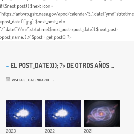
if ($next_post) { $next_icon =
"https://antwrp.gsfc.nasa.gov/apod/calendar/S_".date("ymd",strtotime
>post_date)).".jpg"; $next_post_url =
"/".date("Y/m/",strtotime($next_post->post_date)).$next_post-
>post_name; } // $post = get_post(); ?>
EL
POST_DATE))); ?> DE OTROS AÑOS ...
VISITA EL CALENDARIO
2023
2022
2021