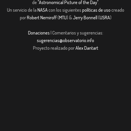
de
"Astronomical Picture of the Day"
.
Un servicio de la
NASA
con los siguientes
políticas de uso
creado
por
Robert Nemiroff
(
MTU
) &
Jerry Bonnell
(
USRA
)
Donaciones
| Comentarios y sugerencias:
sugerencias@observatorio.info
Proyecto realizado por
Alex Dantart
 giriş
casibom giriş
Jojobet
casibom giriş