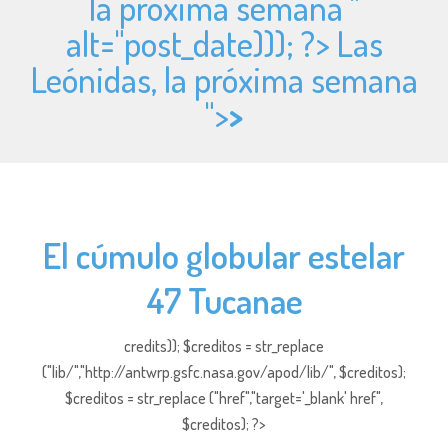
la próxima semana "
alt="
post_date))); ?> Las
Leónidas, la próxima semana
">
>
El cúmulo globular estelar
47 Tucanae
credits)); $creditos = str_replace
("lib/","http://antwrp.gsfc.nasa.gov/apod/lib/", $creditos);
$creditos = str_replace ("href","target='_blank' href",
$creditos); ?>