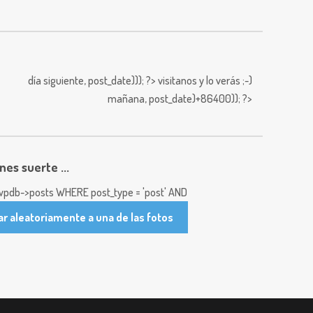
día siguiente,
post_date))); ?>
visitanos y lo verás ;-)
mañana,
post_date)+86400)); ?>
enes suerte ...
pdb->posts WHERE post_type = 'post' AND
ar aleatoriamente a una de las fotos