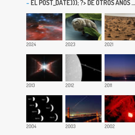
EL
POST_DATE))); ?> DE OTROS AÑOS ...
2024
2023
2021
2013
2012
2011
2004
2003
2002