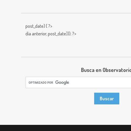
post_date) { ?>
día anterior,
post_date))); ?>
Busca en Observatori