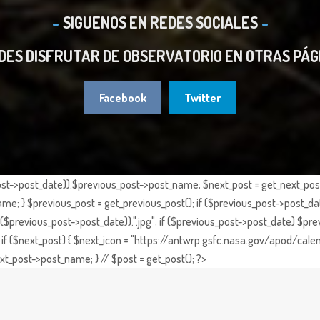
SIGUENOS EN REDES SOCIALES
DES DISFRUTAR DE OBSERVATORIO EN OTRAS PÁG
Facebook
Twitter
st->post_date)).$previous_post->post_name; $next_post = get_next_post()
e; } $previous_post = get_previous_post(); if ($previous_post->post_da
previous_post->post_date)).".jpg"; if ($previous_post->post_date) $prev
if ($next_post) { $next_icon = "https://antwrp.gsfc.nasa.gov/apod/calen
t_post->post_name; } // $post = get_post(); ?>