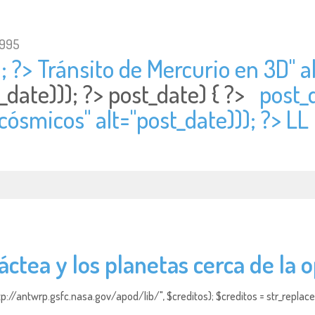
1995
; ?> Tránsito de Mercurio en 3D" al
_date))); ?>
post_date) { ?>
post_d
cósmicos" alt="
post_date))); ?> LL
áctea y los planetas cerca de la 
http://antwrp.gsfc.nasa.gov/apod/lib/", $creditos); $creditos = str_replace (