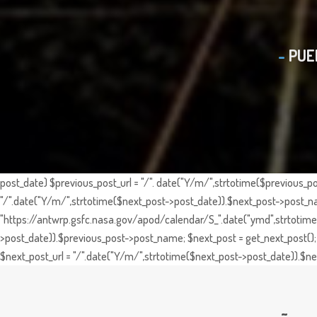
PUE
post_date) $previous_post_url = "/". date("Y/m/",strtotime($previous_po
"/".date("Y/m/",strtotime($next_post->post_date)).$next_post->post_nam
"https://antwrp.gsfc.nasa.gov/apod/calendar/S_".date("ymd",strtotime($
>post_date)).$previous_post->post_name; $next_post = get_next_post(); 
$next_post_url = "/".date("Y/m/",strtotime($next_post->post_date)).$nex