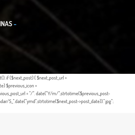
INAS
; if ($next_post) { $next_post_url =
te) $previous_icon =
ious_post_url = "/". date("Y/m/",strtotime($previous_post-
dar/S_".date("ymd",strtotime($next_post->post_date)).".jpg";