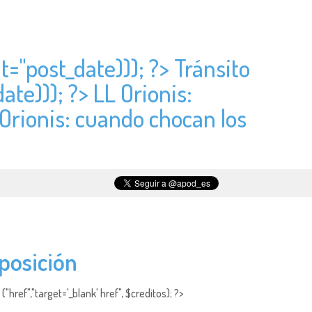
t="
post_date))); ?> Tránsito
ate))); ?> LL Orionis:
 Orionis: cuando chocan los
oposición
"href","target='_blank' href", $creditos); ?>