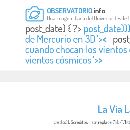
OBSERVATORIO
.info
Una imagen diaria del Universo desde 
post_date) { ?>
post_date)))
de Mercurio en 3D">
<
post
cuando chocan los vientos 
vientos cósmicos">
>
La Vía L
credits)); $creditos = str_replace ("lib/","