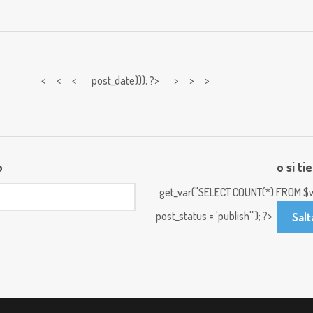
< < <
post_date))); ?> > > >
o
o si ti
get_var("SELECT COUNT(*) FROM $w
post_status = 'publish'"); ?>
Salt