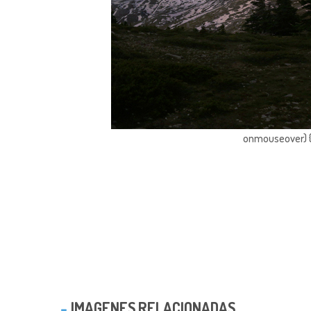
onmouseover) { 
IMAGENES RELACIONADAS